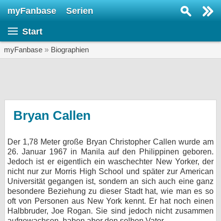
myFanbase
Serien
Serie suchen...
Start
Home
SERIEN
myFanbase
»
Biographien
Serien
Kolumnen
Interviews
Bryan Callen
Veranstaltungen
Der 1,78 Meter große Bryan Christopher Callen wurde am
KULTUR
26. Januar 1967 in Manila auf den Philippinen geboren.
Specials
Jedoch ist er eigentlich ein waschechter New Yorker, der
nicht nur zur Morris High School und später zur American
SERVICE
Universität gegangen ist, sondern an sich auch eine ganz
besondere Beziehung zu dieser Stadt hat, wie man es so
Gewinnspiele
oft von Personen aus New York kennt. Er hat noch einen
Halbbruder, Joe Rogan. Sie sind jedoch nicht zusammen
Forum
aufgewachsen, haben aber den selben Vater.