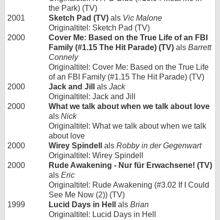
the Park) (TV)
2001
Sketch Pad (TV)
als
Vic Malone
Originaltitel: Sketch Pad (TV)
2000
Cover Me: Based on the True Life of an FBI
Family (#1.15 The Hit Parade) (TV)
als
Barrett
Connely
Originaltitel: Cover Me: Based on the True Life
of an FBI Family (#1.15 The Hit Parade) (TV)
2000
Jack and Jill
als
Jack
Originaltitel: Jack and Jill
2000
What we talk about when we talk about love
als
Nick
Originaltitel: What we talk about when we talk
about love
2000
Wirey Spindell
als
Robby in der Gegenwart
Originaltitel: Wirey Spindell
2000
Rude Awakening - Nur für Erwachsene! (TV)
als
Eric
Originaltitel: Rude Awakening (#3.02 If I Could
See Me Now (2)) (TV)
1999
Lucid Days in Hell
als
Brian
Originaltitel: Lucid Days in Hell