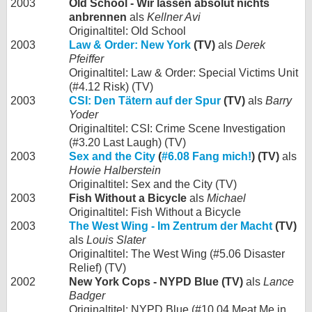
2003
Old School - Wir lassen absolut nichts
anbrennen
als
Kellner Avi
Originaltitel: Old School
2003
Law & Order: New York
(TV)
als
Derek
Pfeiffer
Originaltitel: Law & Order: Special Victims Unit
(#4.12 Risk) (TV)
2003
CSI: Den Tätern auf der Spur
(TV)
als
Barry
Yoder
Originaltitel: CSI: Crime Scene Investigation
(#3.20 Last Laugh) (TV)
2003
Sex and the City
(
#6.08 Fang mich!
) (TV)
als
Howie Halberstein
Originaltitel: Sex and the City (TV)
2003
Fish Without a Bicycle
als
Michael
Originaltitel: Fish Without a Bicycle
2003
The West Wing - Im Zentrum der Macht
(TV)
als
Louis Slater
Originaltitel: The West Wing (#5.06 Disaster
Relief) (TV)
2002
New York Cops - NYPD Blue (TV)
als
Lance
Badger
Originaltitel: NYPD Blue (#10.04 Meat Me in