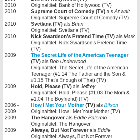
2010
Originaltitel: Bank of Hollywood (TV)
2010
Supreme Court of Comedy (TV)
als
Anwalt
Originaltitel: Supreme Court of Comedy (TV)
2010
Svetlana (TV)
als
Brian
Originaltitel: Svetlana (TV)
2010
Nick Swardson's Pretend Time (TV)
als
Mark
Originaltitel: Nick Swardson's Pretend Time
(TV)
2009
The Secret Life of the American Teenager
(TV)
als
Bob Underwood
Originaltitel: The Secret Life of the American
Teenager (#1.14 The Father and the Son &
#1.15 That's Enough of That) (TV)
2009
Hold, Please (TV)
als
Jeffrey
Originaltitel: Hold, Please (#1.03 The Mom &
#1.04 The Boyfriend) (TV)
2006 -
How I Met Your Mother
(TV)
als
Bilson
2009
Originaltitel: How I Met Your Mother (TV)
2009
The Hangover
als
Eddie Palermo
Originaltitel: The Hangover
2009
Always, But Not Forever
als
Eddie
Originaltitel: Always, But Not Forever