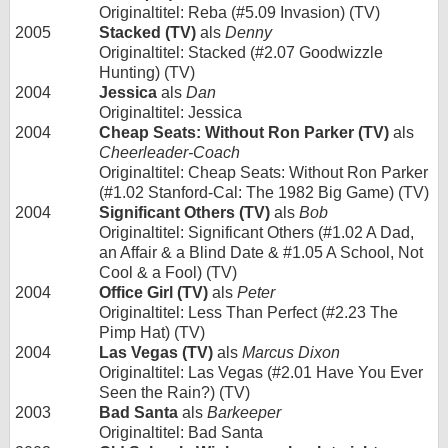
Originaltitel: Reba (#5.09 Invasion) (TV)
2005
Stacked (TV)
als
Denny
Originaltitel: Stacked (#2.07 Goodwizzle
Hunting) (TV)
2004
Jessica
als
Dan
Originaltitel: Jessica
2004
Cheap Seats: Without Ron Parker (TV)
als
Cheerleader-Coach
Originaltitel: Cheap Seats: Without Ron Parker
(#1.02 Stanford-Cal: The 1982 Big Game) (TV)
2004
Significant Others (TV)
als
Bob
Originaltitel: Significant Others (#1.02 A Dad,
an Affair & a Blind Date & #1.05 A School, Not
Cool & a Fool) (TV)
2004
Office Girl (TV)
als
Peter
Originaltitel: Less Than Perfect (#2.23 The
Pimp Hat) (TV)
2004
Las Vegas (TV)
als
Marcus Dixon
Originaltitel: Las Vegas (#2.01 Have You Ever
Seen the Rain?) (TV)
2003
Bad Santa
als
Barkeeper
Originaltitel: Bad Santa