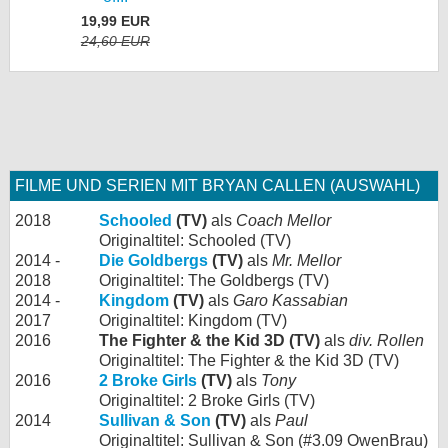
19,99 EUR
24,60 EUR
FILME UND SERIEN MIT BRYAN CALLEN (AUSWAHL)
2018
Schooled
(TV)
als
Coach Mellor
Originaltitel: Schooled (TV)
2014 -
Die Goldbergs
(TV)
als
Mr. Mellor
2018
Originaltitel: The Goldbergs (TV)
2014 -
Kingdom
(TV)
als
Garo Kassabian
2017
Originaltitel: Kingdom (TV)
2016
The Fighter & the Kid 3D (TV)
als
div. Rollen
Originaltitel: The Fighter & the Kid 3D (TV)
2016
2 Broke Girls
(TV)
als
Tony
Originaltitel: 2 Broke Girls (TV)
2014
Sullivan & Son
(TV)
als
Paul
Originaltitel: Sullivan & Son (#3.09 OwenBrau)