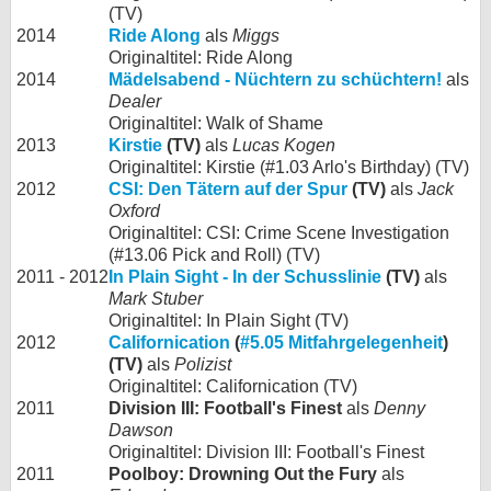
(TV)
2014
Ride Along
als
Miggs
Originaltitel: Ride Along
2014
Mädelsabend - Nüchtern zu schüchtern!
als
Dealer
Originaltitel: Walk of Shame
2013
Kirstie
(TV)
als
Lucas Kogen
Originaltitel: Kirstie (#1.03 Arlo's Birthday) (TV)
2012
CSI: Den Tätern auf der Spur
(TV)
als
Jack
Oxford
Originaltitel: CSI: Crime Scene Investigation
(#13.06 Pick and Roll) (TV)
2011 - 2012
In Plain Sight - In der Schusslinie
(TV)
als
Mark Stuber
Originaltitel: In Plain Sight (TV)
2012
Californication
(
#5.05 Mitfahrgelegenheit
)
(TV)
als
Polizist
Originaltitel: Californication (TV)
2011
Division III: Football's Finest
als
Denny
Dawson
Originaltitel: Division III: Football's Finest
2011
Poolboy: Drowning Out the Fury
als