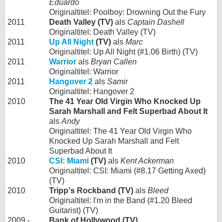
Eduardo
Originaltitel: Poolboy: Drowning Out the Fury
2011
Death Valley (TV)
als
Captain Dashell
Originaltitel: Death Valley (TV)
2011
Up All Night
(TV)
als
Marc
Originaltitel: Up All Night (#1.06 Birth) (TV)
2011
Warrior
als
Bryan Callen
Originaltitel: Warrior
2011
Hangover 2
als
Samir
Originaltitel: Hangover 2
2010
The 41 Year Old Virgin Who Knocked Up
Sarah Marshall and Felt Superbad About It
als
Andy
Originaltitel: The 41 Year Old Virgin Who
Knocked Up Sarah Marshall and Felt
Superbad About It
2010
CSI: Miami
(TV)
als
Kent Ackerman
Originaltitel: CSI: Miami (#8.17 Getting Axed)
(TV)
2010
Tripp's Rockband (TV)
als
Bleed
Originaltitel: I'm in the Band (#1.20 Bleed
Guitarist) (TV)
2009 -
Bank of Hollywood (TV)