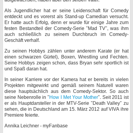
bei X
Als Jugendlicher hat er seine Leidenschaft für Comedy
entdeckt und es vorerst als Stand-up Camedian versucht.
bei Facebook
Er hatte auch Erfolg, denn er wurde für einige Jahre zum
festen Bestandteil der Comedy-Serie "Mad TV", was ihm
auch schließlich zu seinem Durchbruch im Comedy-
Geschäft verhalf.
Kontakt
Zu seinen Hobbys zählen unter anderem Karate (er hat
Nutzungsbedingungen
einen schwarzen Gürtel), Boxen, Wrestling und Fechten.
Seine Hobbys zeigen schon, dass Bryan sehr sportlich ist
Datenschutz
und Spaß daran hat.
Cookie-Einstellungen
In seiner Karriere vor der Kamera hat er bereits in vielen
Projekten mitgewirkt und gemäß seinem Naturell waren
diese hauptsächlich aus dem Comedy-Sektor. So auch
Impressum
seine Nebenrolle in "
How I Met Your Mother
". Seit 2011 ist
Desktop-Ansicht
er als Hauptdarsteller in der MTV-Serie "Death Valley" zu
myFanbase
sehen, die in Deutschland am 15. März 2012 auf VIVA ihre
Premiere feierte.
Annika Leichner - myFanbase