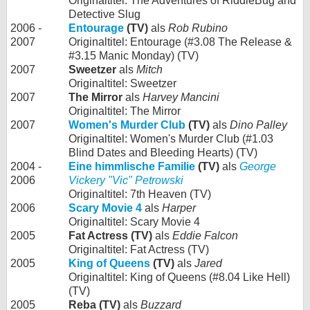
Originaltitel: The Adventures of RiddleBug and
Detective Slug
2006 -
Entourage
(TV)
als
Rob Rubino
2007
Originaltitel: Entourage (#3.08 The Release &
#3.15 Manic Monday) (TV)
2007
Sweetzer
als
Mitch
Originaltitel: Sweetzer
2007
The Mirror
als
Harvey Mancini
Originaltitel: The Mirror
2007
Women's Murder Club
(TV)
als
Dino Palley
Originaltitel: Women's Murder Club (#1.03
Blind Dates and Bleeding Hearts) (TV)
2004 -
Eine himmlische Familie
(TV)
als
George
2006
Vickery "Vic" Petrowski
Originaltitel: 7th Heaven (TV)
2006
Scary Movie 4
als
Harper
Originaltitel: Scary Movie 4
2005
Fat Actress (TV)
als
Eddie Falcon
Originaltitel: Fat Actress (TV)
2005
King of Queens
(TV)
als
Jared
Originaltitel: King of Queens (#8.04 Like Hell)
(TV)
2005
Reba (TV)
als
Buzzard