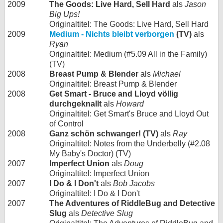
2009
The Goods: Live Hard, Sell Hard
als
Jason
Big Ups!
Originaltitel: The Goods: Live Hard, Sell Hard
2009
Medium - Nichts bleibt verborgen
(TV)
als
Ryan
Originaltitel: Medium (#5.09 All in the Family)
(TV)
2008
Breast Pump & Blender
als
Michael
Originaltitel: Breast Pump & Blender
2008
Get Smart - Bruce and Lloyd völlig
durchgeknallt
als
Howard
Originaltitel: Get Smart's Bruce and Lloyd Out
of Control
2008
Ganz schön schwanger! (TV)
als
Ray
Originaltitel: Notes from the Underbelly (#2.08
My Baby's Doctor) (TV)
2007
Imperfect Union
als
Doug
Originaltitel: Imperfect Union
2007
I Do & I Don't
als
Bob Jacobs
Originaltitel: I Do & I Don't
2007
The Adventures of RiddleBug and Detective
Slug
als
Detective Slug