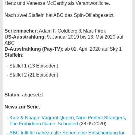
Hertz und Vanessa McCarthy als Verantwortliche.
bei X
Nach zwei Staffeln hat ABC das Spin-Off abgesetzt.
bei Facebook
Serienmacher:
Adam F. Goldberg & Marc Firek
US-Ausstrahlung:
9. Januar 2019 bis 13. Mai 2020 auf
Kontakt
ABC
D-Ausstrahlung (Pay-TV):
ab 02. April 2020 auf Sky 1
Nutzungsbedingungen
Staffeln:
Staffel 1 (13 Episoden)
Datenschutz
Staffel 2 (21 Episoden)
Cookie-Einstellungen
Impressum
Status:
abgesetzt
Desktop-Ansicht
News zur Serie:
myFanbase
Kurz & Knapp: Vagrant Queen, Nine Perfect Strangers,
The Forbidden Game, Schooled
(28.05.2020)
ABC trifft für nahezu alle Serien eine Entscheidung für