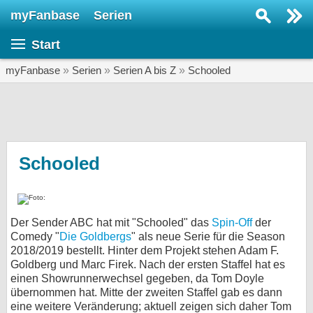
myFanbase
Serien
Serie suchen...
Start
Home
SERIEN
myFanbase
»
Serien
»
Serien A bis Z
»
Schooled
Serien
Kolumnen
Interviews
Schooled
Veranstaltungen
KULTUR
Der Sender ABC hat mit "Schooled" das
Spin-Off
der
Specials
Comedy "
Die Goldbergs
" als neue Serie für die Season
2018/2019 bestellt. Hinter dem Projekt stehen Adam F.
SERVICE
Goldberg und Marc Firek. Nach der ersten Staffel hat es
Gewinnspiele
einen Showrunnerwechsel gegeben, da Tom Doyle
übernommen hat. Mitte der zweiten Staffel gab es dann
Forum
eine weitere Veränderung; aktuell zeigen sich daher Tom