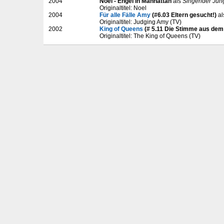
2004
Noel - Engel in Manhattan
als
Singender Jun
Originaltitel: Noel
2004
Für alle Fälle Amy
(#6.03 Eltern gesucht!)
al
Originaltitel: Judging Amy (TV)
2002
King of Queens
(# 5.11 Die Stimme aus dem 
Originaltitel: The King of Queens (TV)