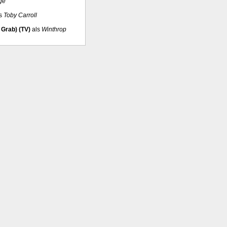
ge
s
Toby Carroll
Grab) (TV)
als
Winthrop