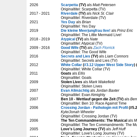
2026
Scarpetta
(TV)
als
Matt Petersen
Originaltitel: Scarpetta (TV)
2017 - 2021
Riverdale
(TV)
als
Nick St. Clair
Originaltitel: Riverdale (TV)
2021
Yes Day
als
Brian
Originaltitel: Yes Day
2019
Die kleine Meerjungfrau live!
als
Prinz Eric
Originaltitel: The Little Mermaid Live!
2018 - 2019
Atypical
(TV)
als
Nate
Originaltitel: Atypical (TV)
2009 - 2016
Good Wife
(TV)
als
Zach Florrick
Originaltitel: The Good Wife
2016
Secrets and Lies
(TV)
als
Liam Connors
Originaltitel: Secrets and Lies (TV)
2012
White Collar
(
#3.12 Upper West Side Story
) 
Originaltitel: White Collar (TV)
2011
Goats
als
Ellis
Originaltitel: Goats
2009
Stolen Lives
als
Mark Wakefield
Originaltitel: Stolen Lives
2007
Evan Allmächtig
als
Jordan Baxter
Originaltitel: Evan Almighty
2007
Ben 10 - Wettlauf gegen die Zeit (TV)
als
Ben
Originaltitel: Ben 10: Race Against Time
2006
Crossing Jordan - Pathologin mit Profil
(#5.2
Kyle/Jonah Wheeler
Originaltitel: Crossing Jordan (TV)
2006
The Ten Commandments: The Musical
als
M
Originaltitel: The Ten Commandments: The Mu
2005
Love's Long Journey (TV)
als
Jeff Huff
Originaltitel: Love's Long Journey (TV)