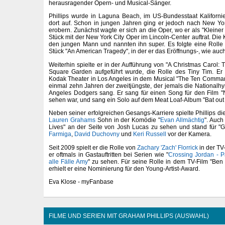
herausragender Opern- und Musical-Sänger.
Phillips wurde in Laguna Beach, im US-Bundesstaat Kalifor
dort auf. Schon in jungen Jahren ging er jedoch nach New Y
erobern. Zunächst wagte er sich an die Oper, wo er als "Kleine
Stück mit der New York City Oper im Lincoln-Center auftrat. Die 
den jungen Mann und nannten ihn super. Es folgte eine Rolle
Stück "An American Tragedy", in der er das Eröffnungs-, wie auc
Weiterhin spielte er in der Aufführung von "A Christmas Carol:
Square Garden aufgeführt wurde, die Rolle des Tiny Tim. Er 
Kodak Theater in Los Angeles in dem Musical "The Ten Comma
einmal zehn Jahren der zweitjüngste, der jemals die Nationalh
Angeles Dodgers sang. Er sang für einen Song für den Film "
sehen war, und sang ein Solo auf dem Meat Loaf-Album "Bat out o
Neben seiner erfolgreichen Gesangs-Karriere spielte Phillips di
Lauren Grahams
Sohn in der Komödie "
Evan Allmächtig
". Auch
Lives" an der Seite von Josh Lucas zu sehen und stand für "G
Farmiga
,
David Duchovny
und
Keri Russell
vor der Kamera.
Seit 2009 spielt er die Rolle von
Zachary 'Zach' Florrick
in der TV
er oftmals in Gastauftritten bei Serien wie "
Crossing Jordan - Pa
alle Fälle Amy
" zu sehen. Für seine Rolle in dem TV-Film "Ben 
erhielt er eine Nominierung für den Young-Artist-Award.
Eva Klose - myFanbase
FILME UND SERIEN MIT GRAHAM PHILLIPS (AUSWAHL)