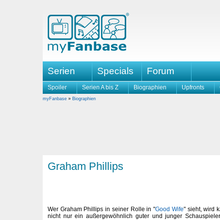
Serien
Specials
Forum
Spoiler
Serien A bis Z
Biographien
Upfronts
myFanbase
»
Biographien
Graham Phillips
Wer Graham Phillips in seiner Rolle in "
Good Wife
" sieht, wird
nicht nur ein außergewöhnlich guter und junger Schauspieler