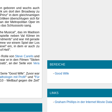
nien geboren und wuchs auch
ork um dort den Broadway zu
r Prinz" in dem gleichnamigen
Kritiken überschlugen sich für
 an der Metropolitan Oper im
h das Schlusssolo sang.
 The Musical", das im Madison
spielte neben Val Kilmer im
ndments" und war mit gerade
ymne vor einem Spiel der Los
Noel" ein, in dem er auch zu
f Hell".
e Rolle von
Steve Carells
und
 war er in den Filmen "Stolen
oats", an der Seite von
Vera
BEREICHE
-Serie "Good Wife". Zuvor war
Good Wife
thologin mit Profil
" und "
Für
10 - Wettlauf gegen die Zeit"
LINKS
Graham Phillips in der Internet Movie Da