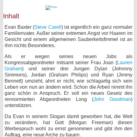
bei X
Inhalt
bei Facebook
Evan Baxter (
Steve Carell
) ist eigentlich ein ganz normaler
Familienvater. Außer seiner extremen Angst vor Haaren im
Gesicht und einem allgemeinen Sauberkeitsfimmel ist an
Kontakt
ihm nichts Besonderes.
Nutzungsbedingungen
Als er wegen seines neuen Jobs als
Kongressabgeordneter mitsamt seiner Frau Joan (
Lauren
Datenschutz
Graham
) und seiner drei Jungen Dylan (Johnnny
Simmons), Jordan (Graham Philips) und Ryan (Jimmy
Bennett) umzieht, ahnt er nicht, wie schlagartig sich sein
Cookie-Einstellungen
Leben von nun an ändern wird. Schon die Arbeit nimmt ihn
ganz schön in Anspruch. Er soll ein neues Gesetz des
Impressum
rennormierten Abgeordneten Long (
John Goodman
)
Desktop-Ansicht
unterstützen.
myFanbase
Da Evan in seinem Slogan damit geworben hat, die Welt
zu verändern, hat Gott (Morgan Freeman) diesen
Werbespruch wohl zu ernst genommen und gibt ihm den
Auftrag, eine neue Arche zu bauen.