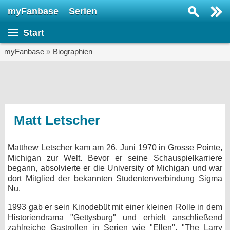
myFanbase
Serien
Serie suchen...
Start
Home
SERIEN
myFanbase
»
Biographien
Serien
Kolumnen
Interviews
Matt Letscher
Veranstaltungen
Matthew Letscher kam am 26. Juni 1970 in Grosse Pointe,
KULTUR
Michigan zur Welt. Bevor er seine Schauspielkarriere
Specials
begann, absolvierte er die University of Michigan und war
dort Mitglied der bekannten Studentenverbindung Sigma
SERVICE
Nu.
Gewinnspiele
1993 gab er sein Kinodebüt mit einer kleinen Rolle in dem
Historiendrama "Gettysburg" und erhielt anschließend
Forum
zahlreiche Gastrollen in Serien wie "Ellen", "The Larry