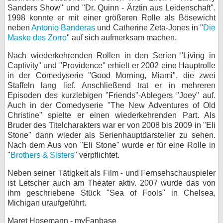
Sanders Show" und "Dr. Quinn - Ärztin aus Leidenschaft".
bei X
1998 konnte er mit einer größeren Rolle als Bösewicht
neben
Antonio Banderas
und Catherine Zeta-Jones in "
Die
bei Facebook
Maske des Zorro
" auf sich aufmerksam machen.
Nach wiederkehrenden Rollen in den Serien "Living in
Captivity" und "Providence" erhielt er 2002 eine Hauptrolle
Kontakt
in der Comedyserie "Good Morning, Miami", die zwei
Staffeln lang lief. Anschließend trat er in mehreren
Nutzungsbedingungen
Episoden des kurzlebigen "Friends"-Ablegers "Joey" auf.
Auch in der Comedyserie "The New Adventures of Old
Datenschutz
Christine" spielte er einen wiederkehrenden Part. Als
Bruder des Titelcharakters war er von 2008 bis 2009 in "Eli
Cookie-Einstellungen
Stone" dann wieder als Serienhauptdarsteller zu sehen.
Nach dem Aus von "Eli Stone" wurde er für eine Rolle in
Impressum
"
Brothers & Sisters
" verpflichtet.
Desktop-Ansicht
Neben seiner Tätigkeit als Film - und Fernsehschauspieler
myFanbase
ist Letscher auch am Theater aktiv. 2007 wurde das von
ihm geschriebene Stück "Sea of Fools" in Chelsea,
Michigan uraufgeführt.
Maret Hosemann - myFanbase