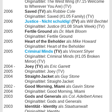
Originaltitel: The West Wing (#7.15 Welcome
to Wherever You Are) (TV)
2006
Saved (TV)
als
Robbie Cole
Originaltitel: Saved (#1.05 Family) (TV)
2006
Justice - Nicht schuldig!
(TV)
als
Will Bechtel
Originaltitel: Justice (#1.08 Shark Week) (TV)
2005
Fertile Ground
als
Dr. Mark Bloom
Originaltitel: Fertile Ground
2005
Heart of the Beholder
als
Mike Howard
Originaltitel: Heart of the Beholder
2005
Criminal Minds
(TV)
als
Vincent Shyer
Originaltitel: Criminal Minds (#1.05 Broken
Mirror) (TV)
2004 -
Joey (TV)
als
Eric Garrett
2005
Originaltitel: Joey (TV)
2004
Straight-Jacket
als
Guy Stone
Originaltitel: Straight-Jacket
2002 -
Good Morning, Miami
als
Gavin Stone
2004
Originaltitel: Good Morning, Miami
2003
Gods and Generals
als
Col. Adelbert Ames
Originaltitel: Gods and Generals
2003
Identität - Identity
als
Staatsanwalt
Originaltitel: Identity