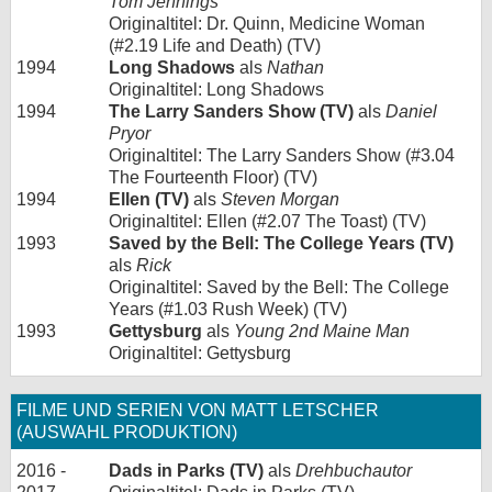
Tom Jennings
Originaltitel: Dr. Quinn, Medicine Woman
(#2.19 Life and Death) (TV)
1994
Long Shadows
als
Nathan
Originaltitel: Long Shadows
1994
The Larry Sanders Show (TV)
als
Daniel
Pryor
Originaltitel: The Larry Sanders Show (#3.04
The Fourteenth Floor) (TV)
1994
Ellen (TV)
als
Steven Morgan
Originaltitel: Ellen (#2.07 The Toast) (TV)
1993
Saved by the Bell: The College Years (TV)
als
Rick
Originaltitel: Saved by the Bell: The College
Years (#1.03 Rush Week) (TV)
1993
Gettysburg
als
Young 2nd Maine Man
Originaltitel: Gettysburg
FILME UND SERIEN VON MATT LETSCHER
(AUSWAHL PRODUKTION)
2016 -
Dads in Parks (TV)
als
Drehbuchautor