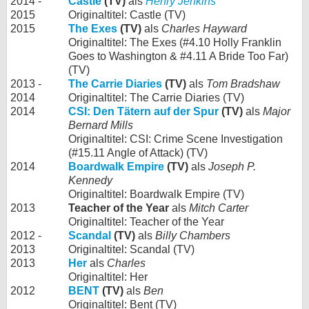
2014 -
Castle
(TV)
als
Henry Jenkins
2015
Originaltitel: Castle (TV)
2015
The Exes
(TV)
als
Charles Hayward
Originaltitel: The Exes (#4.10 Holly Franklin
Goes to Washington & #4.11 A Bride Too Far)
(TV)
2013 -
The Carrie Diaries
(TV)
als
Tom Bradshaw
2014
Originaltitel: The Carrie Diaries (TV)
2014
CSI: Den Tätern auf der Spur
(TV)
als
Major
Bernard Mills
Originaltitel: CSI: Crime Scene Investigation
(#15.11 Angle of Attack) (TV)
2014
Boardwalk Empire
(TV)
als
Joseph P.
Kennedy
Originaltitel: Boardwalk Empire (TV)
2013
Teacher of the Year
als
Mitch Carter
Originaltitel: Teacher of the Year
2012 -
Scandal
(TV)
als
Billy Chambers
2013
Originaltitel: Scandal (TV)
2013
Her
als
Charles
Originaltitel: Her
2012
BENT
(TV)
als
Ben
Originaltitel: Bent (TV)