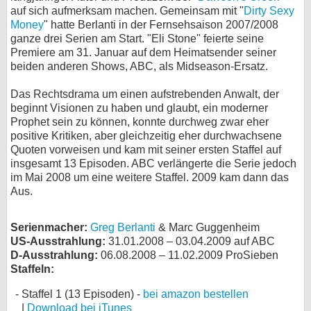
auf sich aufmerksam machen. Gemeinsam mit "
Dirty Sexy
bei X
Money
" hatte Berlanti in der Fernsehsaison 2007/2008
ganze drei Serien am Start. "Eli Stone" feierte seine
bei Facebook
Premiere am 31. Januar auf dem Heimatsender seiner
beiden anderen Shows, ABC, als Midseason-Ersatz.
Das Rechtsdrama um einen aufstrebenden Anwalt, der
Kontakt
beginnt Visionen zu haben und glaubt, ein moderner
Prophet sein zu können, konnte durchweg zwar eher
Nutzungsbedingungen
positive Kritiken, aber gleichzeitig eher durchwachsene
Quoten vorweisen und kam mit seiner ersten Staffel auf
Datenschutz
insgesamt 13 Episoden. ABC verlängerte die Serie jedoch
im Mai 2008 um eine weitere Staffel. 2009 kam dann das
Cookie-Einstellungen
Aus.
Impressum
Serienmacher:
Greg Berlanti
& Marc Guggenheim
Desktop-Ansicht
US-Ausstrahlung:
31.01.2008 – 03.04.2009 auf ABC
myFanbase
D-Ausstrahlung:
06.08.2008 – 11.02.2009 ProSieben
Staffeln:
Staffel 1 (13 Episoden) -
bei amazon bestellen
|
Download bei iTunes