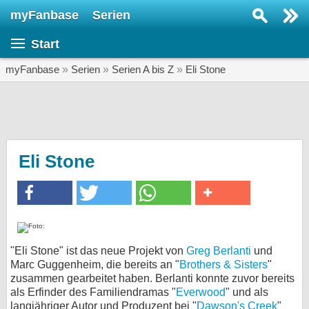
myFanbase
Serien
Serie suchen...
Start
Home
SERIEN
myFanbase
»
Serien
»
Serien A bis Z
»
Eli Stone
Serien
Kolumnen
Interviews
Eli Stone
Veranstaltungen
KULTUR
Specials
SERVICE
"Eli Stone" ist das neue Projekt von
Greg Berlanti
und
Marc Guggenheim, die bereits an "
Brothers & Sisters
"
Gewinnspiele
zusammen gearbeitet haben. Berlanti konnte zuvor bereits
als Erfinder des Familiendramas "
Everwood
" und als
Forum
langjähriger Autor und Produzent bei "
Dawson's Creek
"