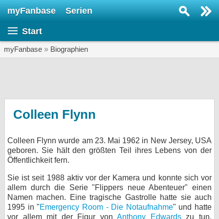
myFanbase
Serien
Serie suchen...
Start
Home
SERIEN
myFanbase
»
Biographien
Serien
Kolumnen
Interviews
Colleen Flynn
Veranstaltungen
Colleen Flynn wurde am 23. Mai 1962 in New Jersey, USA
KULTUR
geboren. Sie hält den größten Teil ihres Lebens von der
Specials
Öffentlichkeit fern.
SERVICE
Sie ist seit 1988 aktiv vor der Kamera und konnte sich vor
allem durch die Serie "Flippers neue Abenteuer" einen
Gewinnspiele
Namen machen. Eine tragische Gastrolle hatte sie auch
1995 in "
Emergency Room - Die Notaufnahme
" und hatte
Forum
vor allem mit der Figur von
Anthony Edwards
zu tun.