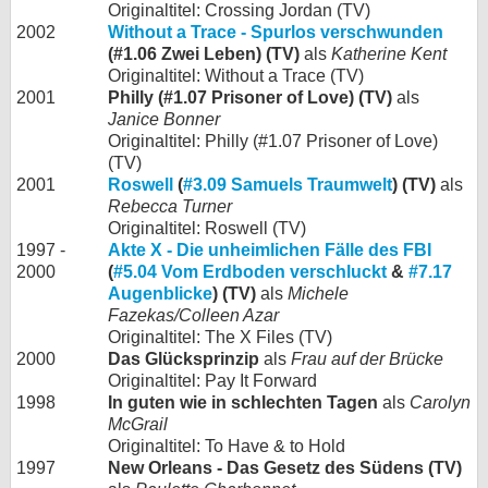
Originaltitel: Crossing Jordan (TV)
2002
Without a Trace - Spurlos verschwunden
(#1.06 Zwei Leben) (TV)
als
Katherine Kent
Originaltitel: Without a Trace (TV)
2001
Philly (#1.07 Prisoner of Love) (TV)
als
Janice Bonner
Originaltitel: Philly (#1.07 Prisoner of Love)
(TV)
2001
Roswell
(
#3.09 Samuels Traumwelt
) (TV)
als
Rebecca Turner
Originaltitel: Roswell (TV)
1997 -
Akte X - Die unheimlichen Fälle des FBI
2000
(
#5.04 Vom Erdboden verschluckt
&
#7.17
Augenblicke
) (TV)
als
Michele
Fazekas/Colleen Azar
Originaltitel: The X Files (TV)
2000
Das Glücksprinzip
als
Frau auf der Brücke
Originaltitel: Pay It Forward
1998
In guten wie in schlechten Tagen
als
Carolyn
McGrail
Originaltitel: To Have & to Hold
1997
New Orleans - Das Gesetz des Südens (TV)