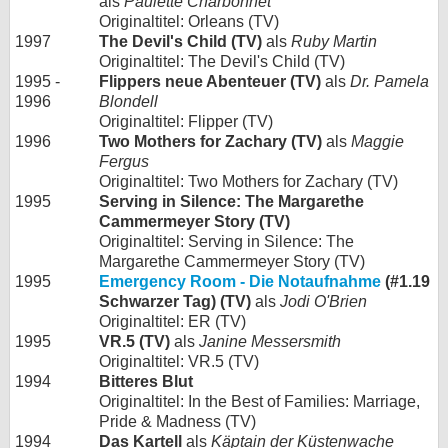
als
Paulette Charbonnet
Originaltitel: Orleans (TV)
1997
The Devil's Child (TV)
als
Ruby Martin
Originaltitel: The Devil's Child (TV)
1995 -
Flippers neue Abenteuer (TV)
als
Dr. Pamela
1996
Blondell
Originaltitel: Flipper (TV)
1996
Two Mothers for Zachary (TV)
als
Maggie
Fergus
Originaltitel: Two Mothers for Zachary (TV)
1995
Serving in Silence: The Margarethe
Cammermeyer Story (TV)
Originaltitel: Serving in Silence: The
Margarethe Cammermeyer Story (TV)
1995
Emergency Room - Die Notaufnahme
(#1.19
Schwarzer Tag) (TV)
als
Jodi O'Brien
Originaltitel: ER (TV)
1995
VR.5 (TV)
als
Janine Messersmith
Originaltitel: VR.5 (TV)
1994
Bitteres Blut
Originaltitel: In the Best of Families: Marriage,
Pride & Madness (TV)
1994
Das Kartell
als
Käptain der Küstenwache