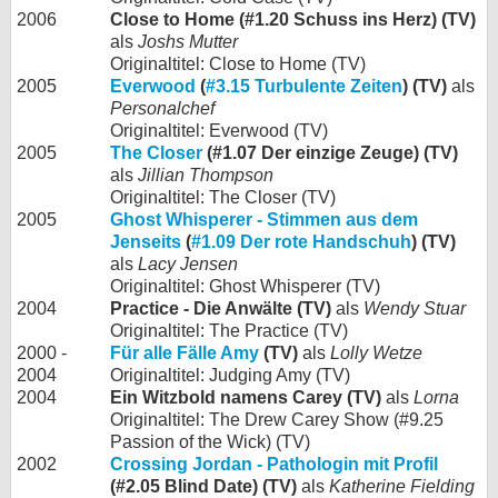
2006
Close to Home (#1.20 Schuss ins Herz) (TV)
als
Joshs Mutter
Originaltitel: Close to Home (TV)
2005
Everwood
(
#3.15 Turbulente Zeiten
) (TV)
als
Personalchef
Originaltitel: Everwood (TV)
2005
The Closer
(#1.07 Der einzige Zeuge) (TV)
als
Jillian Thompson
Originaltitel: The Closer (TV)
2005
Ghost Whisperer - Stimmen aus dem
Jenseits
(
#1.09 Der rote Handschuh
) (TV)
als
Lacy Jensen
Originaltitel: Ghost Whisperer (TV)
2004
Practice - Die Anwälte (TV)
als
Wendy Stuar
Originaltitel: The Practice (TV)
2000 -
Für alle Fälle Amy
(TV)
als
Lolly Wetze
2004
Originaltitel: Judging Amy (TV)
2004
Ein Witzbold namens Carey (TV)
als
Lorna
Originaltitel: The Drew Carey Show (#9.25
Passion of the Wick) (TV)
2002
Crossing Jordan - Pathologin mit Profil
(#2.05 Blind Date) (TV)
als
Katherine Fielding