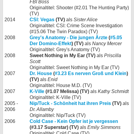
FBI Boss
Originaltitel: Shooter (#2.01 The Hunting Party)
(TV)
2014
CSI: Vegas
(TV)
als
Sister Alice
Originaltitel: CSI: Crime Scene Investigation
(#15.06 The Twin Paradox) (TV)
2008
Grey's Anatomy - Die jungen Ärzte
(
#5.05
Der Domino-Effekt
) (TV)
als
Nancy Mercer
Originaltitel: Grey's Anatomy (TV)
2008
Sweet Nothing in My Ear (TV)
als
Priscilla
Scott
Originaltitel: Sweet Nothing in My Ear (TV)
2007
Dr. House
(
#3.23 Es nerven Groß und Klein
)
(TV)
als
Enid
Originaltitel: House M.D. (TV)
2007
K-Ville
(#1.07 Melissa) (TV)
als
Kathy Schmidt
Originaltitel: K-Ville (TV)
2005 -
Nip/Tuck - Schönheit hat ihren Preis
(TV)
als
2006
Dr. Allamby
Originaltitel: Nip/Tuck (TV)
2006
Cold Case - Kein Opfer ist je vergessen
(#3.17 Superstar) (TV)
als
Emily Simmons
Originaltitel: Cold Case (TV)