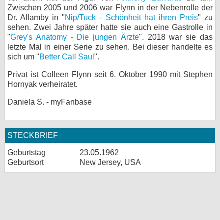
Zwischen 2005 und 2006 war Flynn in der Nebenrolle der
bei X
Dr. Allamby in "
Nip/Tuck - Schönheit hat ihren Preis
" zu
sehen. Zwei Jahre später hatte sie auch eine Gastrolle in
bei Facebook
"
Grey's Anatomy - Die jungen Ärzte
". 2018 war sie das
letzte Mal in einer Serie zu sehen. Bei dieser handelte es
sich um "
Better Call Saul
".
Kontakt
Privat ist Colleen Flynn seit 6. Oktober 1990 mit Stephen
Hornyak verheiratet.
Nutzungsbedingungen
Daniela S. - myFanbase
Datenschutz
Cookie-Einstellungen
STECKBRIEF
Impressum
Geburtstag
23.05.1962
Geburtsort
New Jersey, USA
Desktop-Ansicht
myFanbase