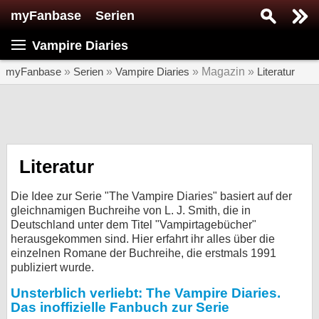
myFanbase
Serien
Serie suchen...
Vampire Diaries
Home
SERIEN
myFanbase
»
Serien
»
Vampire Diaries
» Magazin »
Literatur
Serien
Kolumnen
Interviews
Literatur
Veranstaltungen
Die Idee zur Serie "The Vampire Diaries" basiert auf der
KULTUR
gleichnamigen Buchreihe von L. J. Smith, die in
Deutschland unter dem Titel "Vampirtagebücher"
Specials
herausgekommen sind. Hier erfahrt ihr alles über die
einzelnen Romane der Buchreihe, die erstmals 1991
SERVICE
publiziert wurde.
Gewinnspiele
Unsterblich verliebt: The Vampire Diaries.
Das inoffizielle Fanbuch zur Serie
Forum