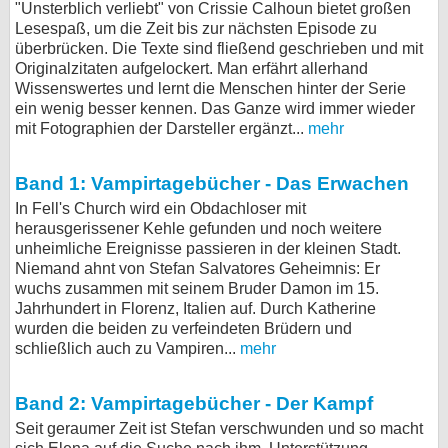
"Unsterblich verliebt" von Crissie Calhoun bietet großen
bei X
Lesespaß, um die Zeit bis zur nächsten Episode zu
überbrücken. Die Texte sind fließend geschrieben und mit
Originalzitaten aufgelockert. Man erfährt allerhand
bei Facebook
Wissenswertes und lernt die Menschen hinter der Serie
ein wenig besser kennen. Das Ganze wird immer wieder
mit Fotographien der Darsteller ergänzt...
mehr
Kontakt
Nutzungsbedingungen
Band 1: Vampirtagebücher - Das Erwachen
In Fell's Church wird ein Obdachloser mit
Datenschutz
herausgerissener Kehle gefunden und noch weitere
unheimliche Ereignisse passieren in der kleinen Stadt.
Cookie-Einstellungen
Niemand ahnt von Stefan Salvatores Geheimnis: Er
wuchs zusammen mit seinem Bruder Damon im 15.
Impressum
Jahrhundert in Florenz, Italien auf. Durch Katherine
wurden die beiden zu verfeindeten Brüdern und
Desktop-Ansicht
schließlich auch zu Vampiren...
mehr
myFanbase
Band 2: Vampirtagebücher - Der Kampf
Seit geraumer Zeit ist Stefan verschwunden und so macht