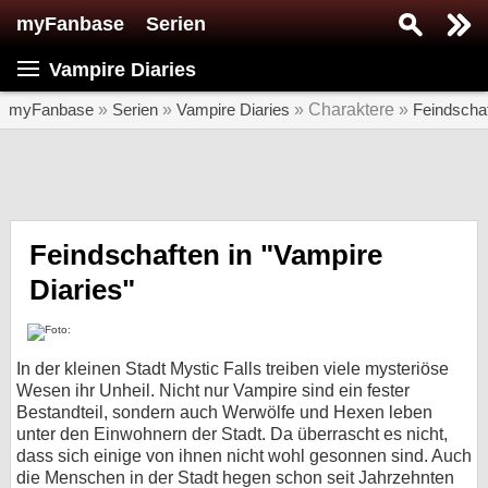
myFanbase
Serien
Serie suchen...
Vampire Diaries
Home
SERIEN
myFanbase
»
Serien
»
Vampire Diaries
» Charaktere »
Feindscha
Serien
Kolumnen
Interviews
Feindschaften in "Vampire
Diaries"
Veranstaltungen
KULTUR
Specials
In der kleinen Stadt Mystic Falls treiben viele mysteriöse
Wesen ihr Unheil. Nicht nur Vampire sind ein fester
SERVICE
Bestandteil, sondern auch Werwölfe und Hexen leben
Gewinnspiele
unter den Einwohnern der Stadt. Da überrascht es nicht,
dass sich einige von ihnen nicht wohl gesonnen sind. Auch
Forum
die Menschen in der Stadt hegen schon seit Jahrzehnten