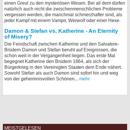
einen Greul zu den mysteriösen Wesen. Bei all dem dürfen
bei X
natürlich auch nicht die zwischenmenschlichen Probleme
vergessen werden, die manchmal schmerzhafter sind, als
jeder Kampf mit einem Vampir, Werwolf oder einer Hexe.
bei Facebook
Damon & Stefan vs. Katherine - An Eternity
of Misery?
Kontakt
Die Feindschaft zwischen Katherine und den Salvatore-
Brüdern Damon und Stefan beruht auf Ereignissen, die
Nutzungsbedingungen
schon weit in der Vergangenheit liegen. Das erste Mal
begegnet Katherine den Brüdern 1864, als sich der
Datenschutz
Bürgerkrieg in den Vereinigten Staaten dem Ende nähert.
Sowohl Stefan als auch Damon sind sofort hin und weg
Cookie-Einstellungen
von der geheimnisvollen Schönen...
mehr
Impressum
Desktop-Ansicht
myFanbase
MEISTGELESEN