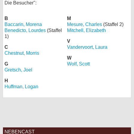
Die Besucher":
bei X
B
M
bei Facebook
Baccarin, Morena
Mesure, Charles
(Staffel 2)
Benedicto, Lourdes
(Staffel
Mitchell, Elizabeth
1)
Kontakt
V
C
Vandervoort, Laura
Chestnut, Morris
Nutzungsbedingungen
W
G
Wolf, Scott
Datenschutz
Gretsch, Joel
Cookie-Einstellungen
H
Huffman, Logan
Impressum
Desktop-Ansicht
myFanbase
NEBENCAST