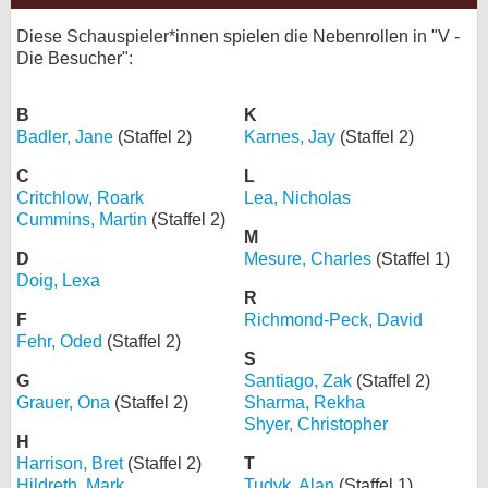
Diese Schauspieler*innen spielen die Nebenrollen in "V -
Die Besucher":
B
K
Badler, Jane
(Staffel 2)
Karnes, Jay
(Staffel 2)
C
L
Critchlow, Roark
Lea, Nicholas
Cummins, Martin
(Staffel 2)
M
D
Mesure, Charles
(Staffel 1)
Doig, Lexa
R
F
Richmond-Peck, David
Fehr, Oded
(Staffel 2)
S
G
Santiago, Zak
(Staffel 2)
Grauer, Ona
(Staffel 2)
Sharma, Rekha
Shyer, Christopher
H
Harrison, Bret
(Staffel 2)
T
Hildreth, Mark
Tudyk, Alan
(Staffel 1)