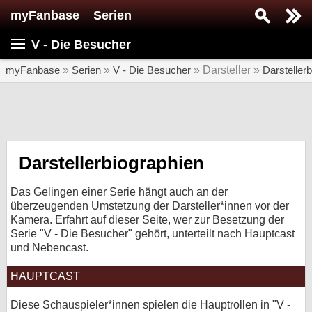
myFanbase
Serien
Serie suchen...
V - Die Besucher
Home
SERIEN
myFanbase
»
Serien
»
V - Die Besucher
» Darsteller »
Darsteller
Serien
Kolumnen
Interviews
Darstellerbiographien
Veranstaltungen
Das Gelingen einer Serie hängt auch an der
KULTUR
überzeugenden Umstetzung der Darsteller*innen vor der
Kamera. Erfahrt auf dieser Seite, wer zur Besetzung der
Specials
Serie "V - Die Besucher" gehört, unterteilt nach Hauptcast
und Nebencast.
SERVICE
Gewinnspiele
HAUPTCAST
Forum
Diese Schauspieler*innen spielen die Hauptrollen in "V -