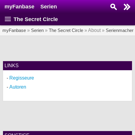
myFanbase
Serien
Serie suchen...
The Secret Circle
Home
SERIEN
myFanbase
»
Serien
»
The Secret Circle
» About »
Serienmacher
Serien
Kolumnen
Interviews
LINKS
Regisseure
Veranstaltungen
Autoren
KULTUR
Specials
SERVICE
Gewinnspiele
Forum