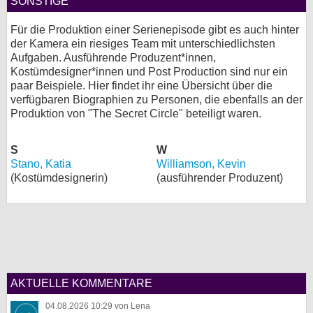
SONSTIGE
bei X
Für die Produktion einer Serienepisode gibt es auch hinter
der Kamera ein riesiges Team mit unterschiedlichsten
bei Facebook
Aufgaben. Ausführende Produzent*innen,
Kostümdesigner*innen und Post Production sind nur ein
paar Beispiele. Hier findet ihr eine Übersicht über die
Kontakt
verfügbaren Biographien zu Personen, die ebenfalls an der
Produktion von "The Secret Circle" beteiligt waren.
Nutzungsbedingungen
S
W
Datenschutz
Stano, Katia
Williamson, Kevin
(Kostümdesignerin)
(ausführender Produzent)
Cookie-Einstellungen
Impressum
Desktop-Ansicht
myFanbase
AKTUELLE KOMMENTARE
04.08.2026 10:29 von Lena