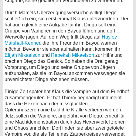
Aufgabe, seine gefallenen Verbündeten zu verbrennen.
Durch Marcels Überzeugungsversuche willigt Diego
schließlich ein, sich erst einmal Klaus unterzuordnen. Der
hat auch gleich eine Aufgabe für ihn: Diego soll eine
Gruppe von Vampiren in den Bayou führen und dort
Werwölfe jagen. Auf dem Weg trifft Diego auf
Hayley
Marshall-Kenner
, die ihre Freunde im Bayou warnen
möchte. Bevor er sie aber aufhalten kann, kommen ihr
Elijah Mikaelson
und
Rebekah Mikaelson
zur Hilfe und
brechen Diego das Genick. So haben die Drei genug
Vorsprung, um Diego und seine Gruppe von Jägern
aufzuhalten, als sie im Bayou ankommen weswegen sie
unverrichteter Dinge abziehen müssen.
Einige Zeit später hat Klaus die Vampire auf dem Friedhof
zusammengerufen. Er hat Thierry begnadigt und meint,
dass die Hexen nach der missglückten
Opferungszeremonie bald ihre Kräfte verlieren werden.
Jetzt sollen die Vampire, angeführt von Diego, erneut für
eine Machtdemonstration durch das Hexenviertel ziehen
und Chaos anrichten. Dort finden sie aber zwei getötete
Vampire vor, die als Teil eines Zauberkreises verwendet