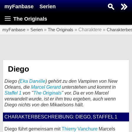
myFanbase
Serien
Serie suchen...
The Originals
Home
SERIEN
myFanbase
»
Serien
»
The Originals
» Charaktere »
Charakterbe
Serien
Kolumnen
Interviews
Diego
Veranstaltungen
Diego (
Eka Darville
) gehört zu den Vampiren von New
KULTUR
Orleans, die
Marcel Gerard
unterstehen und kommt in
Staffel 1
von "
The Originals
" vor. Da er von Marcel
Specials
verwandelt wurde, ist er ihm treu ergeben, auch wenn
Diego nichts von den Mikaelsons hält.
SERVICE
Gewinnspiele
CHARAKTERBESCHREIBUNG: DIEGO, STAFFEL 1
Forum
Diego führt gemeinsam mit
Thierry Vanchure
Marcels