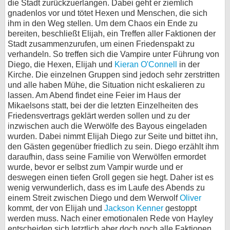
die Stadt zurückzuerlangen. Dabei geht er ziemlich
gnadenlos vor und tötet Hexen und Menschen, die sich
ihm in den Weg stellen. Um dem Chaos ein Ende zu
bereiten, beschließt Elijah, ein Treffen aller Faktionen der
Stadt zusammenzurufen, um einen Friedenspakt zu
verhandeln. So treffen sich die Vampire unter Führung von
Diego, die Hexen, Elijah und
Kieran O'Connell
in der
Kirche. Die einzelnen Gruppen sind jedoch sehr zerstritten
und alle haben Mühe, die Situation nicht eskalieren zu
lassen. Am Abend findet eine Feier im Haus der
Mikaelsons statt, bei der die letzten Einzelheiten des
Friedensvertrags geklärt werden sollen und zu der
inzwischen auch die Werwölfe des Bayous eingeladen
wurden. Dabei nimmt Elijah Diego zur Seite und bittet ihn,
den Gästen gegenüber friedlich zu sein. Diego erzählt ihm
daraufhin, dass seine Familie von Werwölfen ermordet
wurde, bevor er selbst zum Vampir wurde und er
deswegen einen tiefen Groll gegen sie hegt. Daher ist es
wenig verwunderlich, dass es im Laufe des Abends zu
einem Streit zwischen Diego und dem Werwolf
Oliver
kommt, der von Elijah und
Jackson Kenner
gestoppt
werden muss. Nach einer emotionalen Rede von Hayley
entscheiden sich letztlich aber doch noch alle Faktionen,