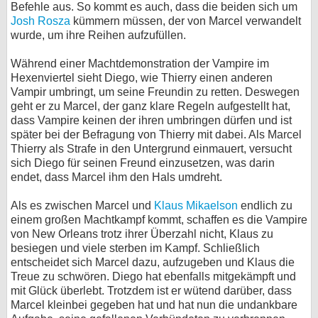
Befehle aus. So kommt es auch, dass die beiden sich um
bei X
Josh Rosza
kümmern müssen, der von Marcel verwandelt
wurde, um ihre Reihen aufzufüllen.
bei Facebook
Während einer Machtdemonstration der Vampire im
Hexenviertel sieht Diego, wie Thierry einen anderen
Vampir umbringt, um seine Freundin zu retten. Deswegen
Kontakt
geht er zu Marcel, der ganz klare Regeln aufgestellt hat,
dass Vampire keinen der ihren umbringen dürfen und ist
Nutzungsbedingungen
später bei der Befragung von Thierry mit dabei. Als Marcel
Thierry als Strafe in den Untergrund einmauert, versucht
Datenschutz
sich Diego für seinen Freund einzusetzen, was darin
endet, dass Marcel ihm den Hals umdreht.
Cookie-Einstellungen
Als es zwischen Marcel und
Klaus Mikaelson
endlich zu
Impressum
einem großen Machtkampf kommt, schaffen es die Vampire
von New Orleans trotz ihrer Überzahl nicht, Klaus zu
Desktop-Ansicht
besiegen und viele sterben im Kampf. Schließlich
myFanbase
entscheidet sich Marcel dazu, aufzugeben und Klaus die
Treue zu schwören. Diego hat ebenfalls mitgekämpft und
mit Glück überlebt. Trotzdem ist er wütend darüber, dass
Marcel kleinbei gegeben hat und hat nun die undankbare