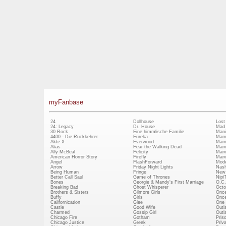
myFanbase
24
Dollhouse
Lost
24: Legacy
Dr. House
Mad
30 Rock
Eine himmlische Familie
Mani
4400 - Die Rückkehrer
Eureka
Marv
Akte X
Everwood
Marv
Alias
Fear the Walking Dead
Marv
Ally McBeal
Felicity
Marv
American Horror Story
Firefly
Marv
Angel
FlashForward
Mode
Arrow
Friday Night Lights
Nash
Being Human
Fringe
New 
Better Call Saul
Game of Thrones
Nip/
Bones
Georgie & Mandy's First Marriage
O.C.
Breaking Bad
Ghost Whisperer
Octo
Brothers & Sisters
Gilmore Girls
Once
Buffy
Girls
Once
Californication
Glee
One 
Castle
Good Wife
Outl
Charmed
Gossip Girl
Outl
Chicago Fire
Gotham
Pris
Chicago Justice
Greek
Priv