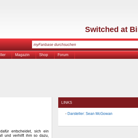
Switched at Bi
ller
Magazin
Shop
Forum
LINKS
Darsteller: Sean McGowan
dafür entscheidet, sich ein
l und verhilft ihm so dazu,