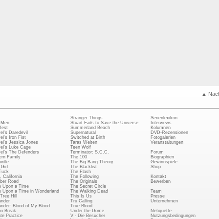
▲ Nac
Stranger Things
Serienlexikon
 Men
Stuart Fails to Save the Universe
Interviews
fest
Summerland Beach
Kolumnen
el's Daredevil
Supernatural
DVD-Rezensionen
el's Iron Fist
Switched at Birth
Fotogalerien
el's Jessica Jones
Taras Welten
Veranstaltungen
el's Luke Cage
Teen Wolf
el's The Defenders
Terminator: S.C.C.
Forum
rn Family
The 100
Biographien
ville
The Big Bang Theory
Gewinnspiele
Girl
The Blacklist
Shop
Tuck
The Flash
, California
The Following
Kontakt
ber Road
The Originals
Bewerben
 Upon a Time
The Secret Circle
 Upon a Time in Wonderland
The Walking Dead
Team
Tree Hill
This Is Us
Presse
ander
Tru Calling
Unternehmen
ander: Blood of My Blood
True Blood
on Break
Under the Dome
Netiquette
ate Practice
V - Die Besucher
Nutzungsbedingungen