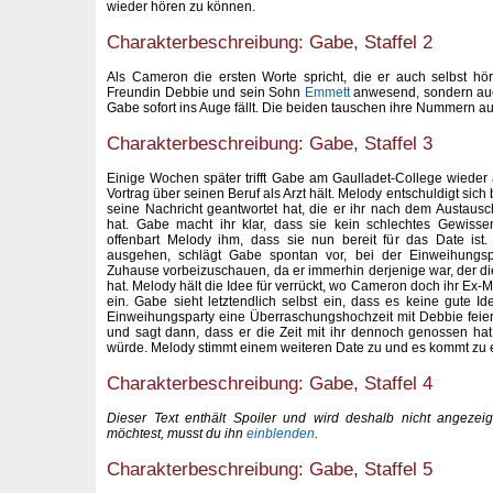
wieder hören zu können.
Charakterbeschreibung: Gabe, Staffel 2
Als Cameron die ersten Worte spricht, die er auch selbst hör
Freundin Debbie und sein Sohn
Emmett
anwesend, sondern au
Gabe sofort ins Auge fällt. Die beiden tauschen ihre Nummern au
Charakterbeschreibung: Gabe, Staffel 3
Einige Wochen später trifft Gabe am Gaulladet-College wieder a
Vortrag über seinen Beruf als Arzt hält. Melody entschuldigt sich 
seine Nachricht geantwortet hat, die er ihr nach dem Austau
hat. Gabe macht ihr klar, dass sie kein schlechtes Gewiss
offenbart Melody ihm, dass sie nun bereit für das Date ist.
ausgehen, schlägt Gabe spontan vor, bei der Einweihung
Zuhause vorbeizuschauen, da er immerhin derjenige war, der 
hat. Melody hält die Idee für verrückt, wo Cameron doch ihr Ex-Ma
ein. Gabe sieht letztendlich selbst ein, dass es keine gute 
Einweihungsparty eine Überraschungshochzeit mit Debbie feiert.
und sagt dann, dass er die Zeit mit ihr dennoch genossen ha
würde. Melody stimmt einem weiteren Date zu und es kommt zu 
Charakterbeschreibung: Gabe, Staffel 4
Dieser Text enthält Spoiler und wird deshalb nicht angeze
möchtest, musst du ihn
einblenden
.
Charakterbeschreibung: Gabe, Staffel 5