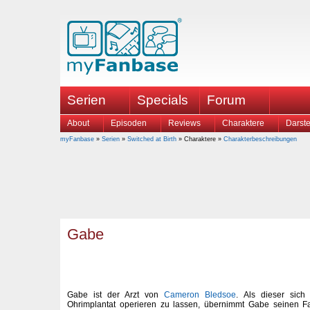
Serien
Specials
Forum
About
Episoden
Reviews
Charaktere
Darste
myFanbase
»
Serien
»
Switched at Birth
» Charaktere »
Charakterbeschreibungen
Gabe
Gabe ist der Arzt von
Cameron Bledsoe
. Als dieser sich 
Ohrimplantat operieren zu lassen, übernimmt Gabe seinen Fal