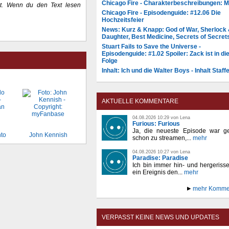
Chicago Fire - Charakterbeschreibungen: 
igt. Wenn du den Text lesen
Chicago Fire - Episodenguide: #12.06 Die
Hochzeitsfeier
News: Kurz & Knapp: God of War, Sherlock
Daughter, Best Medicine, Secrets of Secret
Stuart Fails to Save the Universe -
Episodenguide: #1.02 Spoiler: Zack ist in di
Folge
Inhalt: Ich und die Walter Boys - Inhalt Staffe
AKTUELLE KOMMENTARE
04.08.2026 10:29 von Lena
Furious: Furious
Ja, die neueste Episode war ge
to
John Kennish
schon zu streamen,...
mehr
04.08.2026 10:27 von Lena
Paradise: Paradise
Ich bin immer hin- und hergeriss
ein Ereignis den...
mehr
mehr Komme
VERPASST KEINE NEWS UND UPDATES