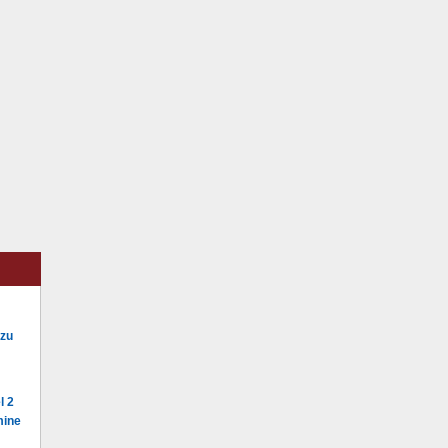
 zu
l 2
mine