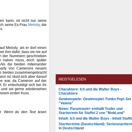
en kann, ist nicht nur seine
ch seine Ex-Frau
Melody
, die
s.
uf Melody, als er dort einen
bei ihm dafür, dass sie nie auf
sch der Nummern geschrieben
en haben muss, doch später
 Als die beiden miteinander
sparty von Camerons neuem
die beiden zusammengebracht
nn ist, lässt sich aber darauf
MEISTGELESEN
Idee war, da Cameron auf der
 Er entschuldigt sich bei ihr
t und sie gerne wiedersehen
Charaktere: Ich und die Walter Boys -
einem ersten Kuss.
Charaktere
Gewinnspiele: Gewinnspiel: Funko Pop!-Set
"Vaiana"
News: Paramount+ enthüllt Trailer und
igt. Wenn du den Text lesen
Starttermin für Staffel 2 von "MobLand"
Inhalt: Ich und die Walter Boys - Inhalt Staffe
Starttermine (Deutschland): Serienstartter
in Deutschland