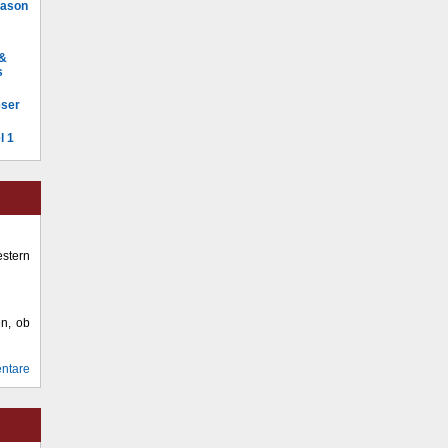
Mason
 &
s
eser
l 1
stern
en, ob
ntare