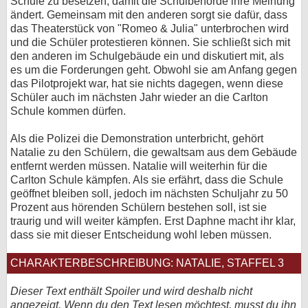
Schule zu besetzen, damit die Schulbehörde ihre Meinung
ändert. Gemeinsam mit den anderen sorgt sie dafür, dass
das Theaterstück von "Romeo & Julia" unterbrochen wird
und die Schüler protestieren können. Sie schließt sich mit
den anderen im Schulgebäude ein und diskutiert mit, als
es um die Forderungen geht. Obwohl sie am Anfang gegen
das Pilotprojekt war, hat sie nichts dagegen, wenn diese
Schüler auch im nächsten Jahr wieder an die Carlton
Schule kommen dürfen.
Als die Polizei die Demonstration unterbricht, gehört
Natalie zu den Schülern, die gewaltsam aus dem Gebäude
entfernt werden müssen. Natalie will weiterhin für die
Carlton Schule kämpfen. Als sie erfährt, dass die Schule
geöffnet bleiben soll, jedoch im nächsten Schuljahr zu 50
Prozent aus hörenden Schülern bestehen soll, ist sie
traurig und will weiter kämpfen. Erst Daphne macht ihr klar,
dass sie mit dieser Entscheidung wohl leben müssen.
CHARAKTERBESCHREIBUNG: NATALIE, STAFFEL 3
Dieser Text enthält Spoiler und wird deshalb nicht
angezeigt. Wenn du den Text lesen möchtest, musst du ihn