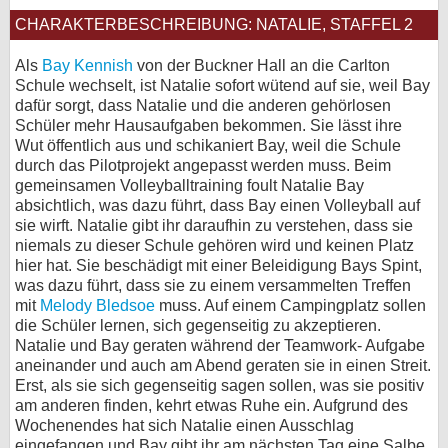
CHARAKTERBESCHREIBUNG: NATALIE, STAFFEL 2
bei X
Als
Bay Kennish
von der Buckner Hall an die Carlton
bei Facebook
Schule wechselt, ist Natalie sofort wütend auf sie, weil Bay
dafür sorgt, dass Natalie und die anderen gehörlosen
Schüler mehr Hausaufgaben bekommen. Sie lässt ihre
Kontakt
Wut öffentlich aus und schikaniert Bay, weil die Schule
durch das Pilotprojekt angepasst werden muss. Beim
Nutzungsbedingungen
gemeinsamen Volleyballtraining foult Natalie Bay
absichtlich, was dazu führt, dass Bay einen Volleyball auf
Datenschutz
sie wirft. Natalie gibt ihr daraufhin zu verstehen, dass sie
niemals zu dieser Schule gehören wird und keinen Platz
Cookie-Einstellungen
hier hat. Sie beschädigt mit einer Beleidigung Bays Spint,
was dazu führt, dass sie zu einem versammelten Treffen
mit
Melody Bledsoe
muss. Auf einem Campingplatz sollen
Impressum
die Schüler lernen, sich gegenseitig zu akzeptieren.
Desktop-Ansicht
Natalie und Bay geraten während der Teamwork- Aufgabe
aneinander und auch am Abend geraten sie in einen Streit.
myFanbase
Erst, als sie sich gegenseitig sagen sollen, was sie positiv
am anderen finden, kehrt etwas Ruhe ein. Aufgrund des
Wochenendes hat sich Natalie einen Ausschlag
eingefangen und Bay gibt ihr am nächsten Tag eine Salbe