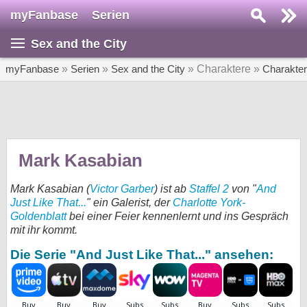
myFanbase
Serien
Serie suchen...
Sex and the City
Home
SERIEN
myFanbase
»
Serien
»
Sex and the City
» Charaktere »
Charakte
Serien
Kolumnen
Interviews
Mark Kasabian
Veranstaltungen
Mark Kasabian (
Victor Garber
) ist ab
Staffel 2
von "
And
KULTUR
Just Like That...
" ein Galerist, der
Charlotte York-
Goldenblatt
bei einer Feier kennenlernt und ins Gespräch
Specials
mit ihr kommt.
SERVICE
Die Serie "And Just Like That..." ansehen:
Gewinnspiele
Forum