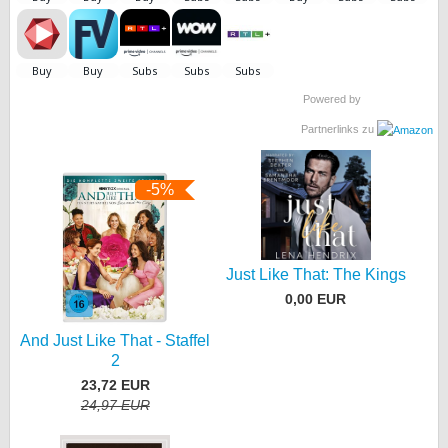
bei X
bei Facebook
Powered by
Partnerlinks zu
Kontakt
Nutzungsbedingungen
-5%
Datenschutz
Cookie-Einstellungen
Just Like That: The Kings
0,00 EUR
Impressum
And Just Like That - Staffel
Desktop-Ansicht
2
myFanbase
23,72 EUR
24,97 EUR