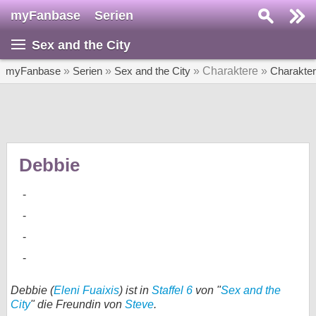
myFanbase
Serien
Serie suchen...
Sex and the City
Home
SERIEN
myFanbase
»
Serien
»
Sex and the City
» Charaktere »
Charakte
Serien
Kolumnen
Interviews
Debbie
Veranstaltungen
KULTUR
Specials
SERVICE
Gewinnspiele
Debbie (
Eleni Fuaixis
) ist in
Staffel 6
von "
Sex and the
City
" die Freundin von
Steve
.
Forum