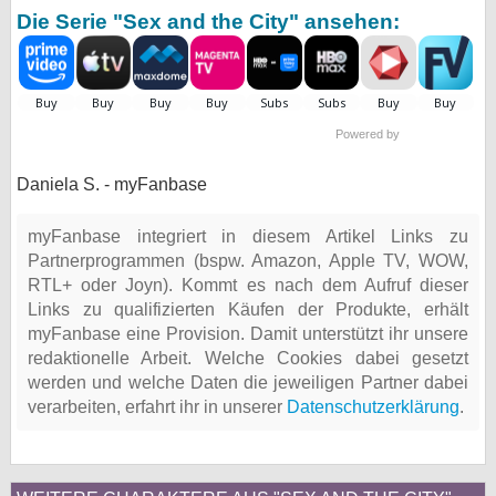
Die Serie "Sex and the City" ansehen:
bei X
bei Facebook
Powered by
Kontakt
Daniela S. - myFanbase
Nutzungsbedingungen
myFanbase integriert in diesem Artikel Links zu
Datenschutz
Partnerprogrammen (bspw. Amazon, Apple TV, WOW,
RTL+ oder Joyn). Kommt es nach dem Aufruf dieser
Cookie-Einstellungen
Links zu qualifizierten Käufen der Produkte, erhält
myFanbase eine Provision. Damit unterstützt ihr unsere
Impressum
redaktionelle Arbeit. Welche Cookies dabei gesetzt
Desktop-Ansicht
werden und welche Daten die jeweiligen Partner dabei
myFanbase
verarbeiten, erfahrt ihr in unserer
Datenschutzerklärung
.