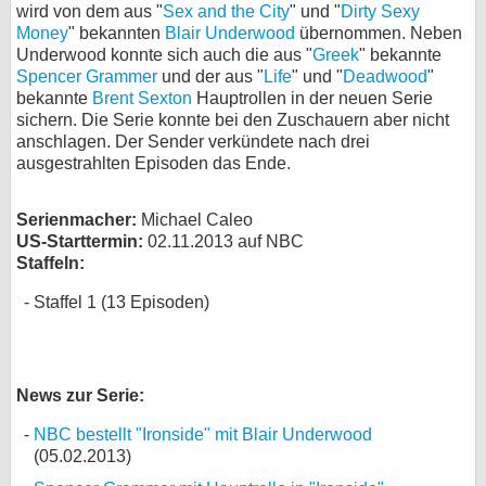
wird von dem aus "
Sex and the City
" und "
Dirty Sexy
bei X
Money
" bekannten
Blair Underwood
übernommen. Neben
Underwood konnte sich auch die aus "
Greek
" bekannte
Spencer Grammer
und der aus "
bei Facebook
Life
" und "
Deadwood
"
bekannte
Brent Sexton
Hauptrollen in der neuen Serie
sichern. Die Serie konnte bei den Zuschauern aber nicht
anschlagen. Der Sender verkündete nach drei
Kontakt
ausgestrahlten Episoden das Ende.
Nutzungsbedingungen
Serienmacher:
Michael Caleo
Datenschutz
US-Starttermin:
02.11.2013 auf NBC
Staffeln:
Cookie-Einstellungen
Staffel 1 (13 Episoden)
Impressum
Desktop-Ansicht
News zur Serie:
myFanbase
NBC bestellt "Ironside" mit Blair Underwood
(05.02.2013)