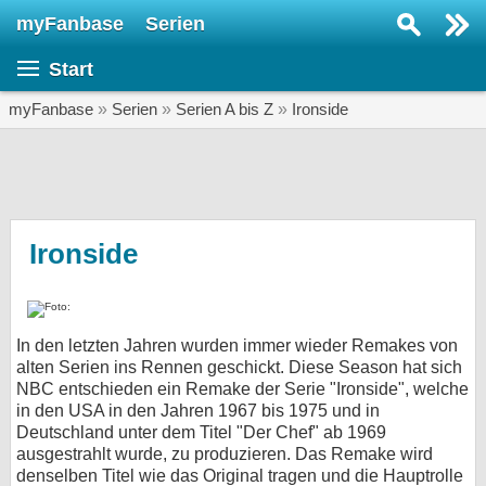
myFanbase
Serien
Serie suchen...
Start
Home
SERIEN
myFanbase
»
Serien
»
Serien A bis Z
»
Ironside
Serien
Kolumnen
Interviews
Ironside
Veranstaltungen
KULTUR
In den letzten Jahren wurden immer wieder Remakes von
Specials
alten Serien ins Rennen geschickt. Diese Season hat sich
NBC entschieden ein Remake der Serie "Ironside", welche
SERVICE
in den USA in den Jahren 1967 bis 1975 und in
Gewinnspiele
Deutschland unter dem Titel "Der Chef" ab 1969
ausgestrahlt wurde, zu produzieren. Das Remake wird
Forum
denselben Titel wie das Original tragen und die Hauptrolle