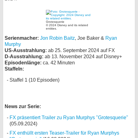
bei X
bei Facebook
Grotesquerie
© 2024 Disney and its related
entities.
Serienmacher:
Jon Robin Baitz
, Joe Baker &
Ryan
Kontakt
Murphy
US-Ausstrahlung:
ab 25. September 2024 auf FX
Nutzungsbedingungen
D-Ausstrahlung:
ab 13. November 2024 auf Disney+
Episodenlänge:
ca. 42 Minuten
Datenschutz
Staffeln:
Staffel 1 (10 Episoden)
Cookie-Einstellungen
Impressum
Desktop-Ansicht
News zur Serie:
myFanbase
FX präsentiert Trailer zu Ryan Murphys "Grotesquerie"
(05.09.2024)
FX enthüllt ersten Teaser-Trailer für Ryan Murphys