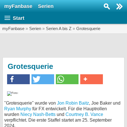
myFanbase
Serien
Serie suchen...
Start
Home
SERIEN
myFanbase
»
Serien
»
Serien A bis Z
»
Grotesquerie
Serien
Kolumnen
Interviews
Grotesquerie
Veranstaltungen
KULTUR
Specials
SERVICE
"Grotesquerie" wurde von
Jon Robin Baitz
, Joe Baker und
Ryan Murphy
für FX entwickelt. Für die Hauptrollen
Gewinnspiele
wurden
Niecy Nash-Betts
und
Courtney B. Vance
verpflichtet. Die erste Staffel startet am 25. September
Forum
2024.