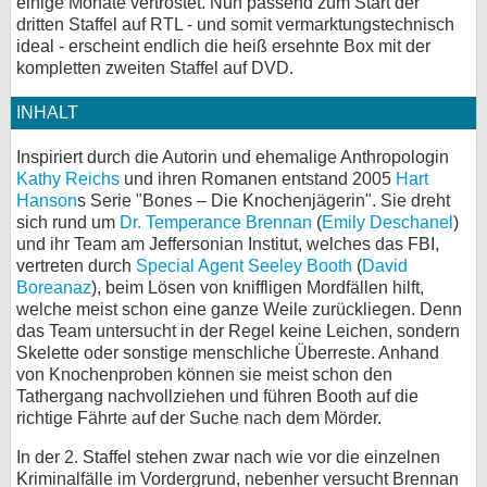
einige Monate vertröstet. Nun passend zum Start der
dritten Staffel auf RTL - und somit vermarktungstechnisch
bei X
ideal - erscheint endlich die heiß ersehnte Box mit der
kompletten zweiten Staffel auf DVD.
bei Facebook
INHALT
Kontakt
Inspiriert durch die Autorin und ehemalige Anthropologin
Kathy Reichs
und ihren Romanen entstand 2005
Hart
Nutzungsbedingungen
Hanson
s Serie "Bones – Die Knochenjägerin". Sie dreht
sich rund um
Dr. Temperance Brennan
(
Emily Deschanel
)
Datenschutz
und ihr Team am Jeffersonian Institut, welches das FBI,
vertreten durch
Special Agent Seeley Booth
(
David
Boreanaz
), beim Lösen von kniffligen Mordfällen hilft,
Cookie-Einstellungen
welche meist schon eine ganze Weile zurückliegen. Denn
das Team untersucht in der Regel keine Leichen, sondern
Impressum
Skelette oder sonstige menschliche Überreste. Anhand
Desktop-Ansicht
von Knochenproben können sie meist schon den
Tathergang nachvollziehen und führen Booth auf die
myFanbase
richtige Fährte auf der Suche nach dem Mörder.
In der 2. Staffel stehen zwar nach wie vor die einzelnen
Kriminalfälle im Vordergrund, nebenher versucht Brennan