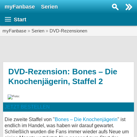
myFanbase
Serien
Serie suchen...
Start
Home
SERIEN
myFanbase
»
Serien
»
DVD-Rezensionen
Serien
Kolumnen
Interviews
DVD-Rezension: Bones – Die
Knochenjägerin, Staffel 2
Veranstaltungen
KULTUR
Specials
JETZT BESTELLEN
SERVICE
Gewinnspiele
Die zweite Staffel von "
Bones – Die Knochenjägerin
" ist
endlich im Handel, was haben wir darauf gewartet.
Schließlich wurden die Fans immer wieder aufs Neue um
Forum