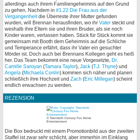
allerdings auch ihrem Familiengeheimnis auf den Grund
zu gehen. Nachdem in
#1.22 Die Frau aus der
Vergangenheit
die Überreste ihrer Mutter gefunden
wurden, will Brennan herausfinden, wo ihr
Vater
steckt und
weshalb ihre Eltern sie und ihren Bruder, als sie noch
Kinder waren, verlassen haben. Stück für Stück kommt sie
gemeinsam mit Booth dem Geheimnis auf die Schliche
und Temperance erfährt, dass ihr Vater ein gesuchter
Mörder ist. Doch auch bei Brennans Kollegen geht es heiß
her. Das Team bekommt eine neue Vorgesetzte,
Dr.
Camille Saroyan
(
Tamara Taylor
),
Jack
(
T.J. Thyne
) und
Angela
(
Michaela Conlin
) kommen sich näher und planen
schließlich ihre Hochzeit und
Zach
(
Eric Millegan
) scheint
endlich erwachsen zu werden.
REZENSION
© Twentieth Century Fox Home
Entertainment
Die Box bedruckt mit einem Promotionbild aus der zweiten
Staffel ist zwar sehr schlicht, aber immerhin im Einklang