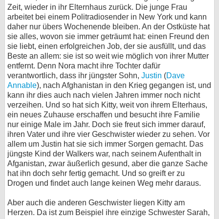
Zeit, wieder in ihr Elternhaus zurück. Die junge Frau
arbeitet bei einem Politradiosender in New York und kann
daher nur übers Wochenende bleiben. An der Ostküste hat
sie alles, wovon sie immer geträumt hat: einen Freund den
sie liebt, einen erfolgreichen Job, der sie ausfüllt, und das
Beste an allem: sie ist so weit wie möglich von ihrer Mutter
entfernt. Denn Nora macht ihre Tochter dafür
verantwortlich, dass ihr jüngster Sohn,
Justin
(
Dave
Annable
), nach Afghanistan in den Krieg gegangen ist, und
kann ihr dies auch nach vielen Jahren immer noch nicht
verzeihen. Und so hat sich Kitty, weit von ihrem Elterhaus,
ein neues Zuhause erschaffen und besucht ihre Familie
nur einige Male im Jahr. Doch sie freut sich immer darauf,
ihren Vater und ihre vier Geschwister wieder zu sehen. Vor
allem um Justin hat sie sich immer Sorgen gemacht. Das
jüngste Kind der Walkers war, nach seinem Aufenthalt in
Afganistan, zwar äußerlich gesund, aber die ganze Sache
hat ihn doch sehr fertig gemacht. Und so greift er zu
Drogen und findet auch lange keinen Weg mehr daraus.
Aber auch die anderen Geschwister liegen Kitty am
Herzen. Da ist zum Beispiel ihre einzige Schwester Sarah,