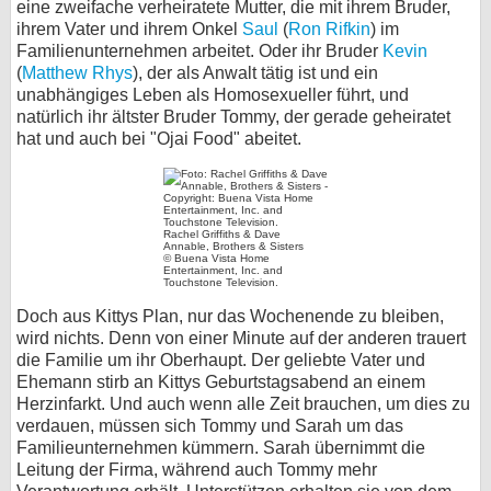
eine zweifache verheiratete Mutter, die mit ihrem Bruder,
ihrem Vater und ihrem Onkel
Saul
(
Ron Rifkin
) im
Familienunternehmen arbeitet. Oder ihr Bruder
Kevin
(
Matthew Rhys
), der als Anwalt tätig ist und ein
unabhängiges Leben als Homosexueller führt, und
natürlich ihr ältster Bruder Tommy, der gerade geheiratet
hat und auch bei "Ojai Food" abeitet.
Rachel Griffiths & Dave
Annable, Brothers & Sisters
© Buena Vista Home
Entertainment, Inc. and
Touchstone Television.
Doch aus Kittys Plan, nur das Wochenende zu bleiben,
wird nichts. Denn von einer Minute auf der anderen trauert
die Familie um ihr Oberhaupt. Der geliebte Vater und
Ehemann stirb an Kittys Geburtstagsabend an einem
Herzinfarkt. Und auch wenn alle Zeit brauchen, um dies zu
verdauen, müssen sich Tommy und Sarah um das
Familieunternehmen kümmern. Sarah übernimmt die
Leitung der Firma, während auch Tommy mehr