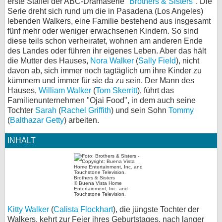
erste Staffel der ABC-Dramaserie "
Brothers & Sisters
". Die
Serie dreht sich rund um die in Pasadena (Los Angeles)
bei X
lebenden Walkers, eine Familie bestehend aus insgesamt
fünf mehr oder weniger erwachsenen Kindern. So sind
bei Facebook
diese teils schon verheiratet, wohnen am anderen Ende
des Landes oder führen ihr eigenes Leben. Aber das hält
die Mutter des Hauses,
Nora Walker
(
Sally Field
), nicht
Kontakt
davon ab, sich immer noch tagtäglich um ihre Kinder zu
kümmern und immer für sie da zu sein. Der Mann des
Nutzungsbedingungen
Hauses,
William Walker
(
Tom Skerritt
), führt das
Familienunternehmen "Ojai Food", in dem auch seine
Datenschutz
Tochter
Sarah
(
Rachel Griffith
) und sein Sohn
Tommy
(
Balthazar Getty
) arbeiten.
Cookie-Einstellungen
INHALT
Impressum
Desktop-Ansicht
Brothers & Sisters
myFanbase
© Buena Vista Home
Entertainment, Inc. and
Touchstone Television.
Kitty Walker
(
Calista Flockhart
), die jüngste Tochter der
Walkers, kehrt zur Feier ihres Geburtstages, nach langer