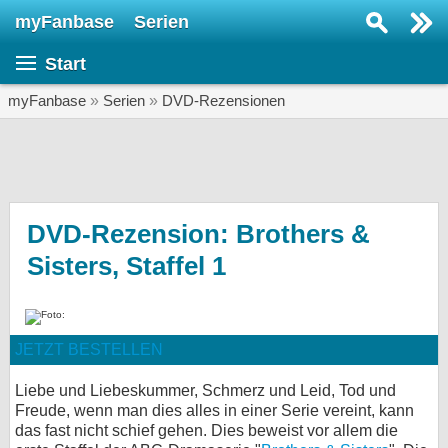
myFanbase
Serien
Serie suchen...
Start
Home
SERIEN
myFanbase
»
Serien
»
DVD-Rezensionen
Serien
Kolumnen
Interviews
DVD-Rezension: Brothers &
Sisters, Staffel 1
Veranstaltungen
KULTUR
Specials
JETZT BESTELLEN
SERVICE
Gewinnspiele
Liebe und Liebeskummer, Schmerz und Leid, Tod und
Freude, wenn man dies alles in einer Serie vereint, kann
das fast nicht schief gehen. Dies beweist vor allem die
Forum