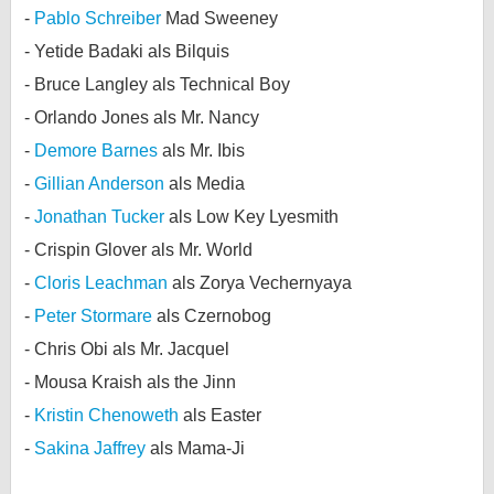
Pablo Schreiber
Mad Sweeney
bei X
Yetide Badaki als Bilquis
bei Facebook
Bruce Langley als Technical Boy
Orlando Jones als Mr. Nancy
Kontakt
Demore Barnes
als Mr. Ibis
Gillian Anderson
als Media
Nutzungsbedingungen
Jonathan Tucker
als Low Key Lyesmith
Datenschutz
Crispin Glover als Mr. World
Cloris Leachman
als Zorya Vechernyaya
Cookie-Einstellungen
Peter Stormare
als Czernobog
Impressum
Chris Obi als Mr. Jacquel
Desktop-Ansicht
Mousa Kraish als the Jinn
myFanbase
Kristin Chenoweth
als Easter
Sakina Jaffrey
als Mama-Ji