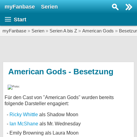
myFanbase
Serien
Serie suchen...
Start
Home
SERIEN
myFanbase
»
Serien
»
Serien A bis Z
»
American Gods
»
Besetzu
Serien
Kolumnen
Interviews
American Gods - Besetzung
Veranstaltungen
KULTUR
Für den Cast von "American Gods" wurden bereits
Specials
folgende Darsteller engagiert:
SERVICE
Ricky Whittle
als Shadow Moon
Gewinnspiele
Ian McShane
als Mr. Wednesday
Forum
Emily Browning als Laura Moon