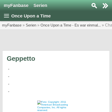
myFanbase
Serien
Serie suchen...
Once Upon a Time
Home
SERIEN
myFanbase
»
Serien
»
Once Upon a Time - Es war einmal...
» Cha
Serien
Kolumnen
Interviews
Geppetto
Veranstaltungen
KULTUR
Specials
SERVICE
Gewinnspiele
Forum