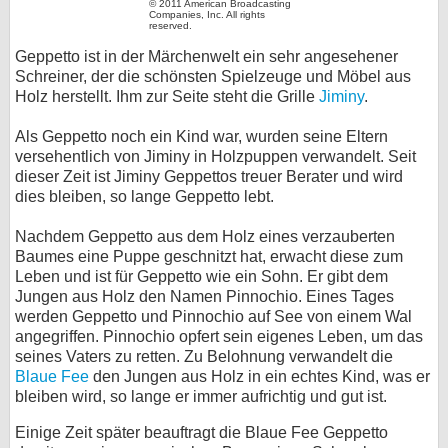
© 2011 American Broadcasting
Companies, Inc. All rights
bei X
reserved.
Geppetto ist in der Märchenwelt ein sehr angesehener
bei Facebook
Schreiner, der die schönsten Spielzeuge und Möbel aus
Holz herstellt. Ihm zur Seite steht die Grille
Jiminy
.
Kontakt
Als Geppetto noch ein Kind war, wurden seine Eltern
versehentlich von Jiminy in Holzpuppen verwandelt. Seit
dieser Zeit ist Jiminy Geppettos treuer Berater und wird
Nutzungsbedingungen
dies bleiben, so lange Geppetto lebt.
Datenschutz
Nachdem Geppetto aus dem Holz eines verzauberten
Baumes eine Puppe geschnitzt hat, erwacht diese zum
Cookie-Einstellungen
Leben und ist für Geppetto wie ein Sohn. Er gibt dem
Jungen aus Holz den Namen Pinnochio. Eines Tages
Impressum
werden Geppetto und Pinnochio auf See von einem Wal
angegriffen. Pinnochio opfert sein eigenes Leben, um das
Desktop-Ansicht
seines Vaters zu retten. Zu Belohnung verwandelt die
myFanbase
Blaue Fee
den Jungen aus Holz in ein echtes Kind, was er
bleiben wird, so lange er immer aufrichtig und gut ist.
Einige Zeit später beauftragt die Blaue Fee Geppetto