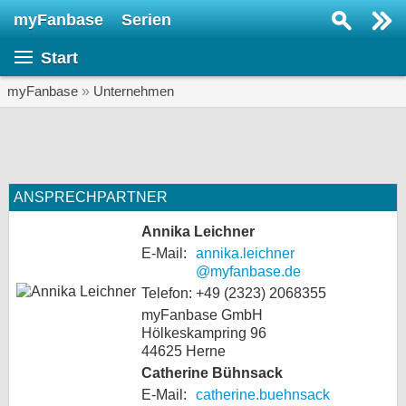
myFanbase
Serien
Serie suchen...
Start
Home
SERIEN
myFanbase
»
Unternehmen
Serien
Kolumnen
Interviews
ANSPRECHPARTNER
Annika Leichner
Veranstaltungen
E-Mail:
annika.leichner
KULTUR
@myfanbase.de
Telefon:
+49 (2323) 2068355
Specials
myFanbase GmbH
SERVICE
Hölkeskampring 96
44625 Herne
Gewinnspiele
Catherine Bühnsack
Forum
E-Mail:
catherine.buehnsack