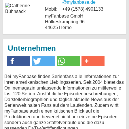
@myfanbase.de
bei X
Mobil:
+49 (1578) 4901133
myFanbase GmbH
bei Facebook
Hölkeskampring 96
44625 Herne
Kontakt
Unternehmen
Nutzungsbedingungen
Datenschutz
Cookie-Einstellungen
Bei myFanbase finden Serienfans alle Informationen zur
ihren amerikanischen Lieblingsserien. Seit 2004 bietet das
Onlinemagazin umfassende Informationen zu mittlerweile
Impressum
fast 120 Serien. Ausführliche Episodenbeschreibungen,
Desktop-Ansicht
Darstellerbiographien und täglich aktuelle News aus der
Serienwelt halten Fans auf dem Laufenden. Zudem wirft
myFanbase
myFanbase auch einen kritischen Blick auf die
Produktionen und bewertet nicht nur einzelne Episoden,
sondern auch ganze Staffelverläufe und die dazu
passenden DVD-Veröffentlichungen.