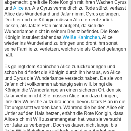
abgemacht, greift die Rote Königin mit ihren Wachen Cyrus
und
Alice
an. Als Cyrus vermeidlich zu Tode stürzt, verlässt
Alice das Wunderland und Jafar nimmt Cyrus gefangen.
Doch er und die Königin müssen Alice erneut zurück
locken, als Jafars Plan nicht aufgeht, da sich die
Wunderlampe nicht in seinem Besitz befindet. Die Rote
Königin instruiert daher das
Weiße Kaninchen
, Alice
wieder ins Wunderland zu bringen und droht ihm sonst,
seine Familie zu verletzen, welche sie als Geisel gefangen
hält.
Es gelingt dem Kaninchen Alice zurückzubringen und
schon bald findet die Königin durch ihn heraus, wo Alice
und Cyrus die Wunderlampe versteckt haben. Da sie von
Jafar nicht vollkommen abhängig sein will, bringt die
Königin die Wunderlampe an einen sicheren Ort, den sie
Jafar verheimlicht. Sie müssen Alice nun dazu bringen,
ihre drei Wünsche aufzubrauchen, bevor Jafars Plan in die
Tat umgesetzt werden kann. Während die beiden Alice ein
Untier auf den Hals hetzen, erfährt die Rote Königin, dass
Alice sich mit Will zusammengetan hat, was sie versucht
vor Jafar zu verbergen. Doch es dauert nicht lange, bis
Jafar Wills Beteiligung aufdeckt und diese Bedrohung