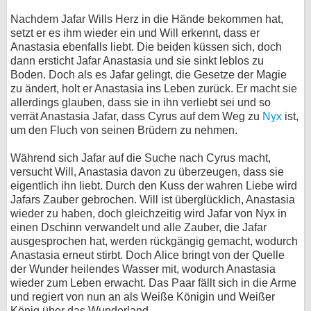
Nachdem Jafar Wills Herz in die Hände bekommen hat,
setzt er es ihm wieder ein und Will erkennt, dass er
Anastasia ebenfalls liebt. Die beiden küssen sich, doch
dann ersticht Jafar Anastasia und sie sinkt leblos zu
Boden. Doch als es Jafar gelingt, die Gesetze der Magie
zu ändert, holt er Anastasia ins Leben zurück. Er macht sie
allerdings glauben, dass sie in ihn verliebt sei und so
verrät Anastasia Jafar, dass Cyrus auf dem Weg zu
Nyx
ist,
um den Fluch von seinen Brüdern zu nehmen.
Während sich Jafar auf die Suche nach Cyrus macht,
versucht Will, Anastasia davon zu überzeugen, dass sie
eigentlich ihn liebt. Durch den Kuss der wahren Liebe wird
Jafars Zauber gebrochen. Will ist überglücklich, Anastasia
wieder zu haben, doch gleichzeitig wird Jafar von Nyx in
einen Dschinn verwandelt und alle Zauber, die Jafar
ausgesprochen hat, werden rückgängig gemacht, wodurch
Anastasia erneut stirbt. Doch Alice bringt von der Quelle
der Wunder heilendes Wasser mit, wodurch Anastasia
wieder zum Leben erwacht. Das Paar fällt sich in die Arme
und regiert von nun an als Weiße Königin und Weißer
König über das Wunderland.