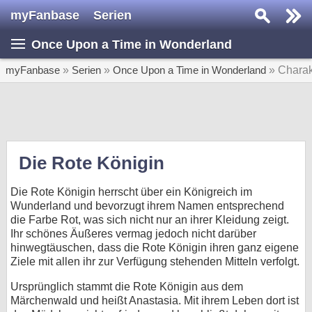
myFanbase
Serien
Serie suchen...
Once Upon a Time in Wonderland
Home
SERIEN
myFanbase
»
Serien
»
Once Upon a Time in Wonderland
» Charak
Serien
Kolumnen
Interviews
Die Rote Königin
Veranstaltungen
Die Rote Königin herrscht über ein Königreich im
KULTUR
Wunderland und bevorzugt ihrem Namen entsprechend
die Farbe Rot, was sich nicht nur an ihrer Kleidung zeigt.
Specials
Ihr schönes Äußeres vermag jedoch nicht darüber
hinwegtäuschen, dass die Rote Königin ihren ganz eigene
SERVICE
Ziele mit allen ihr zur Verfügung stehenden Mitteln verfolgt.
Gewinnspiele
Ursprünglich stammt die Rote Königin aus dem
Märchenwald und heißt Anastasia. Mit ihrem Leben dort ist
Forum