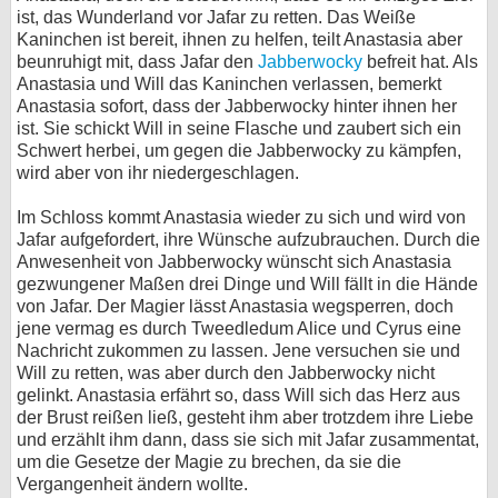
ist, das Wunderland vor Jafar zu retten. Das Weiße
Kaninchen ist bereit, ihnen zu helfen, teilt Anastasia aber
beunruhigt mit, dass Jafar den
Jabberwocky
befreit hat. Als
Anastasia und Will das Kaninchen verlassen, bemerkt
Anastasia sofort, dass der Jabberwocky hinter ihnen her
ist. Sie schickt Will in seine Flasche und zaubert sich ein
Schwert herbei, um gegen die Jabberwocky zu kämpfen,
wird aber von ihr niedergeschlagen.
Im Schloss kommt Anastasia wieder zu sich und wird von
Jafar aufgefordert, ihre Wünsche aufzubrauchen. Durch die
Anwesenheit von Jabberwocky wünscht sich Anastasia
gezwungener Maßen drei Dinge und Will fällt in die Hände
von Jafar. Der Magier lässt Anastasia wegsperren, doch
jene vermag es durch Tweedledum Alice und Cyrus eine
Nachricht zukommen zu lassen. Jene versuchen sie und
Will zu retten, was aber durch den Jabberwocky nicht
gelinkt. Anastasia erfährt so, dass Will sich das Herz aus
der Brust reißen ließ, gesteht ihm aber trotzdem ihre Liebe
und erzählt ihm dann, dass sie sich mit Jafar zusammentat,
um die Gesetze der Magie zu brechen, da sie die
Vergangenheit ändern wollte.