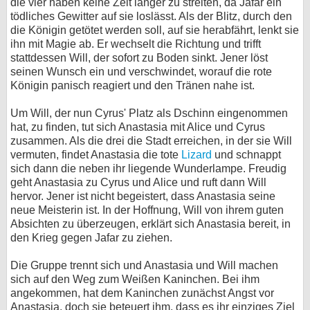
die vier haben keine Zeit länger zu streiten, da Jafar ein
tödliches Gewitter auf sie loslässt. Als der Blitz, durch den
die Königin getötet werden soll, auf sie herabfährt, lenkt sie
ihn mit Magie ab. Er wechselt die Richtung und trifft
stattdessen Will, der sofort zu Boden sinkt. Jener löst
seinen Wunsch ein und verschwindet, worauf die rote
Königin panisch reagiert und den Tränen nahe ist.
Um Will, der nun Cyrus' Platz als Dschinn eingenommen
hat, zu finden, tut sich Anastasia mit Alice und Cyrus
zusammen. Als die drei die Stadt erreichen, in der sie Will
vermuten, findet Anastasia die tote
Lizard
und schnappt
sich dann die neben ihr liegende Wunderlampe. Freudig
geht Anastasia zu Cyrus und Alice und ruft dann Will
hervor. Jener ist nicht begeistert, dass Anastasia seine
neue Meisterin ist. In der Hoffnung, Will von ihrem guten
Absichten zu überzeugen, erklärt sich Anastasia bereit, in
den Krieg gegen Jafar zu ziehen.
Die Gruppe trennt sich und Anastasia und Will machen
sich auf den Weg zum Weißen Kaninchen. Bei ihm
angekommen, hat dem Kaninchen zunächst Angst vor
Anastasia, doch sie beteuert ihm, dass es ihr einziges Ziel