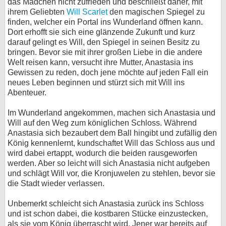
das Mädchen nicht zufrieden und beschließt daher, mit
ihrem Geliebten
Will Scarlet
den magischen Spiegel zu
bei X
finden, welcher ein Portal ins Wunderland öffnen kann.
Dort erhofft sie sich eine glänzende Zukunft und kurz
bei Facebook
darauf gelingt es Will, den Spiegel in seinen Besitz zu
bringen. Bevor sie mit ihrer großen Liebe in die andere
Welt reisen kann, versucht ihre Mutter, Anastasia ins
Kontakt
Gewissen zu reden, doch jene möchte auf jeden Fall ein
neues Leben beginnen und stürzt sich mit Will ins
Nutzungsbedingungen
Abenteuer.
Datenschutz
Im Wunderland angekommen, machen sich Anastasia und
Will auf den Weg zum königlichen Schloss. Während
Anastasia sich bezaubert dem Ball hingibt und zufällig den
Cookie-Einstellungen
König kennenlernt, kundschaftet Will das Schloss aus und
wird dabei ertappt, wodurch die beiden rausgeworfen
Impressum
werden. Aber so leicht will sich Anastasia nicht aufgeben
Desktop-Ansicht
und schlägt Will vor, die Kronjuwelen zu stehlen, bevor sie
die Stadt wieder verlassen.
myFanbase
Unbemerkt schleicht sich Anastasia zurück ins Schloss
und ist schon dabei, die kostbaren Stücke einzustecken,
als sie vom König überrascht wird. Jener war bereits auf