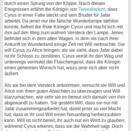
durch einen Sprung von der Klippe. Nach diesen
Ereignissen erfährt die Königin von
Tweedledum
, dass
Cyrus in einer Falle steckt und sein Bruder für Jafar
arbeitet. Da jener nur die falsche Wunderlampe stehlen
konnte, befreit die Rote Königin Cyrus und macht sich mit
ihm auf den Weg zum wahren Versteck der Lampe. Jenes
befindet sich in dem alten Wagen, in dem sie nach ihrer
Ankunft im Wunderland einige Zeit mit Will verbrachte. Sie
will Cyrus zu Alice bringen, als sie sieht, dass Jafar dabei
ist ihr Schloss zu zerstören. Cyrus verrät ihr den Weg und
unterwegs vermutet der Flaschengeist, dass die Königin
einen geheimen Wunsch hat, wozu jene sich aber nicht
äußert.
Als sie bei dem Versteck ankommen, versucht sie Will und
Alice von ihren guten Absichten zu überzeugen und Will
klarzumachen, wie sehr sie es bereut sich damals von ihm
abgewandt zu haben. Sie gesteht Will, dass sie nur mit
Jafar zusammengearbeitet hat, damit jener so viel Macht
hat, dass er ihr und Will einen Neuanfang herbeizaubern
kann. Will ist nicht bereit, ihr auch nur ein Wort zu glauben,
während Cyrus erkennt, dass sie die Wahrheit sagt. Doch