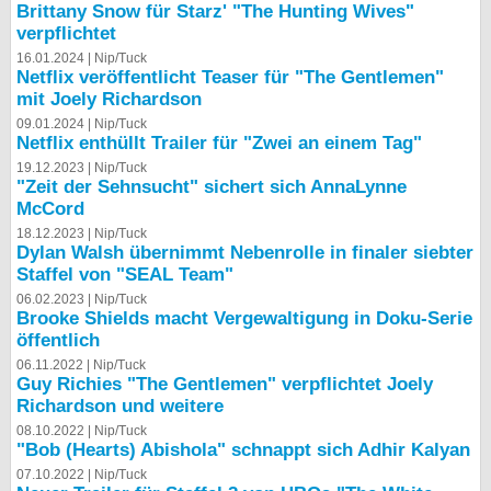
Brittany Snow für Starz' "The Hunting Wives"
verpflichtet
16.01.2024 |
Nip/Tuck
Netflix veröffentlicht Teaser für "The Gentlemen"
mit Joely Richardson
09.01.2024 |
Nip/Tuck
Netflix enthüllt Trailer für "Zwei an einem Tag"
19.12.2023 |
Nip/Tuck
"Zeit der Sehnsucht" sichert sich AnnaLynne
McCord
18.12.2023 |
Nip/Tuck
Dylan Walsh übernimmt Nebenrolle in finaler siebter
Staffel von "SEAL Team"
06.02.2023 |
Nip/Tuck
Brooke Shields macht Vergewaltigung in Doku-Serie
öffentlich
06.11.2022 |
Nip/Tuck
Guy Richies "The Gentlemen" verpflichtet Joely
Richardson und weitere
08.10.2022 |
Nip/Tuck
"Bob (Hearts) Abishola" schnappt sich Adhir Kalyan
07.10.2022 |
Nip/Tuck