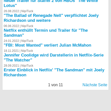
Neuer Trailer für Staffel 2 von HBOs "The White
Lotus"
26.08.2022 |
Nip/Tuck
"The Ballad of Renegade Nell" verpflichtet Joely
Richardson und weitere
06.06.2022 |
Nip/Tuck
Netflix enthüllt Termin und Trailer für "The
Sandman"
24.01.2022 |
Nip/Tuck
"FBI: Most Wanted" verliert Julian McMahon
18.11.2021 |
Nip/Tuck
Jennifer Coolidge wird Darstellerin in Netflix-Serie
"The Watcher"
28.09.2021 |
Nip/Tuck
Erster Einblick in Netflix' "The Sandman" mit Joely
Richardson
1 von 11
Nächste Seite