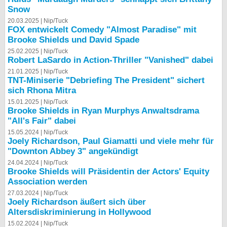
Snow
bei X
20.03.2025 |
Nip/Tuck
FOX entwickelt Comedy "Almost Paradise" mit
bei Facebook
Brooke Shields und David Spade
25.02.2025 |
Nip/Tuck
Robert LaSardo in Action-Thriller "Vanished" dabei
Kontakt
21.01.2025 |
Nip/Tuck
TNT-Miniserie "Debriefing The President" sichert
sich Rhona Mitra
Nutzungsbedingungen
15.01.2025 |
Nip/Tuck
Brooke Shields in Ryan Murphys Anwaltsdrama
Datenschutz
"All's Fair" dabei
15.05.2024 |
Nip/Tuck
Cookie-Einstellungen
Joely Richardson, Paul Giamatti und viele mehr für
"Downton Abbey 3" angekündigt
Impressum
24.04.2024 |
Nip/Tuck
Brooke Shields will Präsidentin der Actors' Equity
Desktop-Ansicht
Association werden
myFanbase
27.03.2024 |
Nip/Tuck
Joely Richardson äußert sich über
Altersdiskriminierung in Hollywood
15.02.2024 |
Nip/Tuck