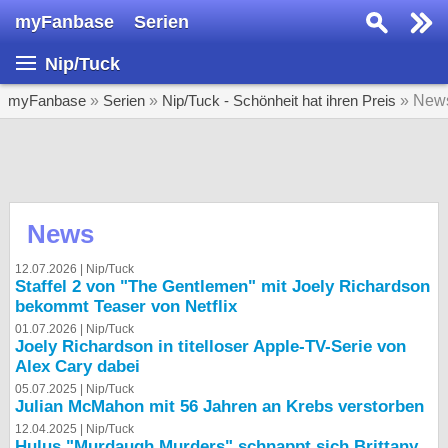
myFanbase
Serien
Serie suchen...
Nip/Tuck
Home
SERIEN
myFanbase
»
Serien
»
Nip/Tuck - Schönheit hat ihren Preis
» New
Serien
Kolumnen
Interviews
News
Veranstaltungen
12.07.2026 |
Nip/Tuck
Staffel 2 von "The Gentlemen" mit Joely Richardson
KULTUR
bekommt Teaser von Netflix
Specials
01.07.2026 |
Nip/Tuck
Joely Richardson in titelloser Apple-TV-Serie von
SERVICE
Alex Cary dabei
Gewinnspiele
05.07.2025 |
Nip/Tuck
Julian McMahon mit 56 Jahren an Krebs verstorben
12.04.2025 |
Nip/Tuck
Forum
Hulus "Murdaugh Murders" schnappt sich Brittany