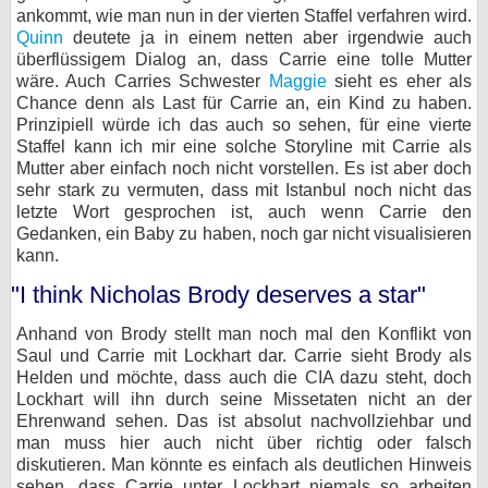
ankommt, wie man nun in der vierten Staffel verfahren wird.
Quinn
deutete ja in einem netten aber irgendwie auch
überflüssigem Dialog an, dass Carrie eine tolle Mutter
wäre. Auch Carries Schwester
Maggie
sieht es eher als
Chance denn als Last für Carrie an, ein Kind zu haben.
Prinzipiell würde ich das auch so sehen, für eine vierte
Staffel kann ich mir eine solche Storyline mit Carrie als
Mutter aber einfach noch nicht vorstellen. Es ist aber doch
sehr stark zu vermuten, dass mit Istanbul noch nicht das
letzte Wort gesprochen ist, auch wenn Carrie den
Gedanken, ein Baby zu haben, noch gar nicht visualisieren
kann.
"I think Nicholas Brody deserves a star"
Anhand von Brody stellt man noch mal den Konflikt von
Saul und Carrie mit Lockhart dar. Carrie sieht Brody als
Helden und möchte, dass auch die CIA dazu steht, doch
Lockhart will ihn durch seine Missetaten nicht an der
Ehrenwand sehen. Das ist absolut nachvollziehbar und
man muss hier auch nicht über richtig oder falsch
diskutieren. Man könnte es einfach als deutlichen Hinweis
sehen, dass Carrie unter Lockhart niemals so arbeiten