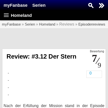
myFanbase
Serien
Serie suchen...
Homeland
Home
SERIEN
myFanbase
»
Serien
»
Homeland
» Reviews »
Episodenreviews
Serien
Kolumnen
Bewertung
Interviews
Review: #3.12 Der Stern
Veranstaltungen
KULTUR
0
Specials
SERVICE
Gewinnspiele
Forum
Nach der Erfüllung der Mission stand in der Episode