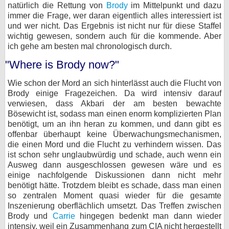
natürlich die Rettung von
Brody
im Mittelpunkt und dazu
bei X
immer die Frage, wer daran eigentlich alles interessiert ist
und wer nicht. Das Ergebnis ist nicht nur für diese Staffel
wichtig gewesen, sondern auch für die kommende. Aber
bei Facebook
ich gehe am besten mal chronologisch durch.
"Where is Brody now?"
Kontakt
Wie schon der Mord an sich hinterlässt auch die Flucht von
Nutzungsbedingungen
Brody einige Fragezeichen. Da wird intensiv darauf
verwiesen, dass Akbari der am besten bewachte
Datenschutz
Bösewicht ist, sodass man einen enorm komplizierten Plan
benötigt, um an ihn heran zu kommen, und dann gibt es
offenbar überhaupt keine Überwachungsmechanismen,
Cookie-Einstellungen
die einen Mord und die Flucht zu verhindern wissen. Das
ist schon sehr unglaubwürdig und schade, auch wenn ein
Impressum
Ausweg dann ausgeschlossen gewesen wäre und es
einige nachfolgende Diskussionen dann nicht mehr
Desktop-Ansicht
benötigt hätte. Trotzdem bleibt es schade, dass man einen
myFanbase
so zentralen Moment quasi wieder für die gesamte
Inszenierung oberflächlich umsetzt. Das Treffen zwischen
Brody und
Carrie
hingegen bedenkt man dann wieder
intensiv, weil ein Zusammenhang zum CIA nicht hergestellt