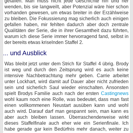
gefallen. Man muss nicht jede Geschichte hin und her
wenden, bis sie langweilt, aber Potenzial wäre hier schon
vorhanden gewesen, um etwas breiter in der Erzählweise
zu bleiben. Die Fokussierung mag sicherlich auch einigen
gefallen haben, mir fehlten dadurch aber doch zentrale
Qualitäten der Serie, die in ihrer Gesamtheit dazu führten,
warum ich diese Serie immer hervorragend fand, selbst in
der bereits etwas kriselnden Staffel 2.
... und Ausblick
Was bleibt jetzt unter dem Strich für Staffel 4 übrig. Brody
ist weg und durch den Zeitsprung wird es auch keine
intensive Nachbetrachtung mehr geben. Carrie arbeitet
unter Lockhart, wird damit auf Dauer aber nicht zufrieden
sein und sicherlich Saul wieder einschalten. Ansonsten
spielt Brodys Familie auch nach der ersten
Castingnews
wohl kaum noch eine Rolle, was bedeutet, dass man fast
einen vollkommenen Neustart ausüben kann und wohl
auch wird. Darauf darf man gespannt sein, man kann es
aber auch bleiben lassen. Überraschenderweise wirkt
dieses Staffelfinale auch eher wie ein Serienfinale. Ich
habe gerade gar kein Bedürfnis mehr danach, weiter zu