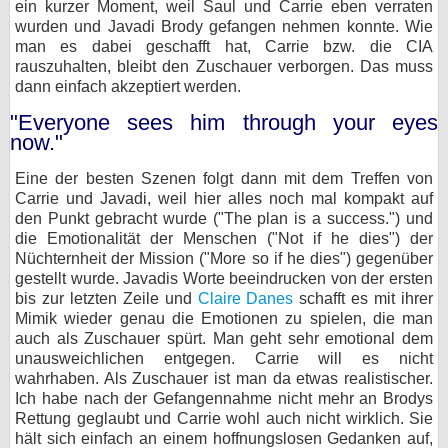
ein kurzer Moment, weil Saul und Carrie eben verraten
wurden und Javadi Brody gefangen nehmen konnte. Wie
man es dabei geschafft hat, Carrie bzw. die CIA
rauszuhalten, bleibt den Zuschauer verborgen. Das muss
dann einfach akzeptiert werden.
"Everyone sees him through your eyes
now."
Eine der besten Szenen folgt dann mit dem Treffen von
Carrie und Javadi, weil hier alles noch mal kompakt auf
den Punkt gebracht wurde ("The plan is a success.") und
die Emotionalität der Menschen ("Not if he dies") der
Nüchternheit der Mission ("More so if he dies") gegenüber
gestellt wurde. Javadis Worte beeindrucken von der ersten
bis zur letzten Zeile und
Claire Danes
schafft es mit ihrer
Mimik wieder genau die Emotionen zu spielen, die man
auch als Zuschauer spürt. Man geht sehr emotional dem
unausweichlichen entgegen. Carrie will es nicht
wahrhaben. Als Zuschauer ist man da etwas realistischer.
Ich habe nach der Gefangennahme nicht mehr an Brodys
Rettung geglaubt und Carrie wohl auch nicht wirklich. Sie
hält sich einfach an einem hoffnungslosen Gedanken auf,