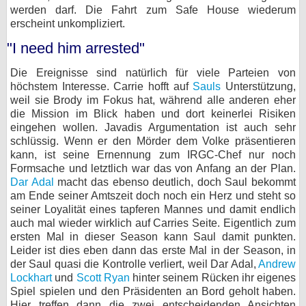
werden darf. Die Fahrt zum Safe House wiederum
erscheint unkompliziert.
"I need him arrested"
Die Ereignisse sind natürlich für viele Parteien von
höchstem Interesse. Carrie hofft auf
Sauls
Unterstützung,
weil sie Brody im Fokus hat, während alle anderen eher
die Mission im Blick haben und dort keinerlei Risiken
eingehen wollen. Javadis Argumentation ist auch sehr
schlüssig. Wenn er den Mörder dem Volke präsentieren
kann, ist seine Ernennung zum IRGC-Chef nur noch
Formsache und letztlich war das von Anfang an der Plan.
Dar Adal
macht das ebenso deutlich, doch Saul bekommt
am Ende seiner Amtszeit doch noch ein Herz und steht so
seiner Loyalität eines tapferen Mannes und damit endlich
auch mal wieder wirklich auf Carries Seite. Eigentlich zum
ersten Mal in dieser Season kann Saul damit punkten.
Leider ist dies eben dann das erste Mal in der Season, in
der Saul quasi die Kontrolle verliert, weil Dar Adal,
Andrew
Lockhart
und
Scott Ryan
hinter seinem Rücken ihr eigenes
Spiel spielen und den Präsidenten an Bord geholt haben.
Hier treffen dann die zwei entscheidenden Ansichten