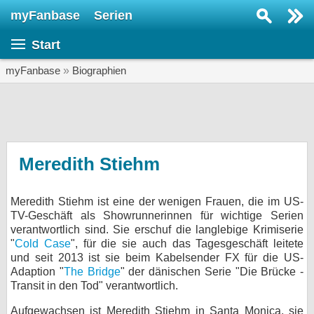
myFanbase
Serien
Serie suchen...
Start
Home
SERIEN
myFanbase
»
Biographien
Serien
Kolumnen
Interviews
Meredith Stiehm
Veranstaltungen
Meredith Stiehm ist eine der wenigen Frauen, die im US-
KULTUR
TV-Geschäft als Showrunnerinnen für wichtige Serien
Specials
verantwortlich sind. Sie erschuf die langlebige Krimiserie
"
Cold Case
", für die sie auch das Tagesgeschäft leitete
SERVICE
und seit 2013 ist sie beim Kabelsender FX für die US-
Adaption "
The Bridge
" der dänischen Serie "Die Brücke -
Gewinnspiele
Transit in den Tod" verantwortlich.
Forum
Aufgewachsen ist Meredith Stiehm in Santa Monica, sie