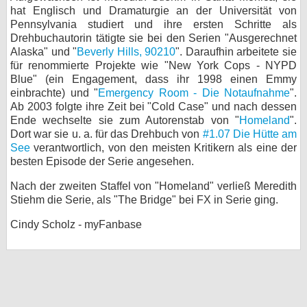
hat Englisch und Dramaturgie an der Universität von
bei X
Pennsylvania studiert und ihre ersten Schritte als
Drehbuchautorin tätigte sie bei den Serien "Ausgerechnet
bei Facebook
Alaska" und "
Beverly Hills, 90210
". Daraufhin arbeitete sie
für renommierte Projekte wie "New York Cops - NYPD
Blue" (ein Engagement, dass ihr 1998 einen Emmy
einbrachte) und "
Emergency Room - Die Notaufnahme
Kontakt
".
Ab 2003 folgte ihre Zeit bei "Cold Case" und nach dessen
Ende wechselte sie zum Autorenstab von "
Homeland
".
Nutzungsbedingungen
Dort war sie u. a. für das Drehbuch von
#1.07 Die Hütte am
See
verantwortlich, von den meisten Kritikern als eine der
Datenschutz
besten Episode der Serie angesehen.
Cookie-Einstellungen
Nach der zweiten Staffel von "Homeland" verließ Meredith
Stiehm die Serie, als "The Bridge" bei FX in Serie ging.
Impressum
Cindy Scholz - myFanbase
Desktop-Ansicht
myFanbase