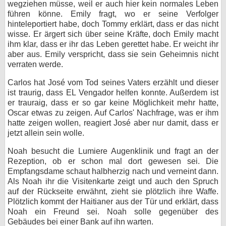
wegziehen müsse, weil er auch hier kein normales Leben
führen könne. Emily fragt, wo er seine Verfolger
hinteleportiert habe, doch Tommy erklärt, dass er das nicht
wisse. Er ärgert sich über seine Kräfte, doch Emily macht
ihm klar, dass er ihr das Leben gerettet habe. Er weicht ihr
aber aus. Emily verspricht, dass sie sein Geheimnis nicht
verraten werde.
Carlos hat José vom Tod seines Vaters erzählt und dieser
ist traurig, dass EL Vengador helfen konnte. Außerdem ist
er trauraig, dass er so gar keine Möglichkeit mehr hatte,
Oscar etwas zu zeigen. Auf Carlos' Nachfrage, was er ihm
hatte zeigen wollen, reagiert José aber nur damit, dass er
jetzt allein sein wolle.
Noah besucht die Lumiere Augenklinik und fragt an der
Rezeption, ob er schon mal dort gewesen sei. Die
Empfangsdame schaut halbherzig nach und verneint dann.
Als Noah ihr die Visitenkarte zeigt und auch den Spruch
auf der Rückseite erwähnt, zieht sie plötzlich ihre Waffe.
Plötzlich kommt der Haitianer aus der Tür und erklärt, dass
Noah ein Freund sei. Noah solle gegenüber des
Gebäudes bei einer Bank auf ihn warten.