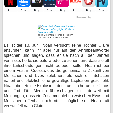
bei X
bei Facebook
Powered by
Kontakt
Jack Coleman, Heroes Reborn
© Christos Kalohoridis/NBC
Nutzungsbedingungen
Es ist der 13. Juni. Noah versucht seine Tochter Claire
anzurufen, kann ihr aber nur auf den Anrufbeantworter
sprechen und sagen, dass er sie nach all den Jahren
Datenschutz
vermisse, hoffe, sie bald wieder zu sehen, und dass sie all
ihre Entscheidungen nicht bereuen solle. Noah ist bei
Cookie-Einstellungen
einem Fest in Odessa, das die gemeinsame Zukunft von
Menschen und Evos zelebriert, als sich ein Schatten
Impressum
nähert und plötzlich eine gewaltige Explosion geschieht.
Noah überlebt die Explosion, doch um ihn herum ist Chaos
Desktop-Ansicht
und Tod. Die Medien überschlagen sich derweil mit
myFanbase
Meldungen, dass ein Zusammenleben zwischen Evos und
Menschen offenbar doch nicht möglich sei. Noah ruft
verzweifelt nach Claire.