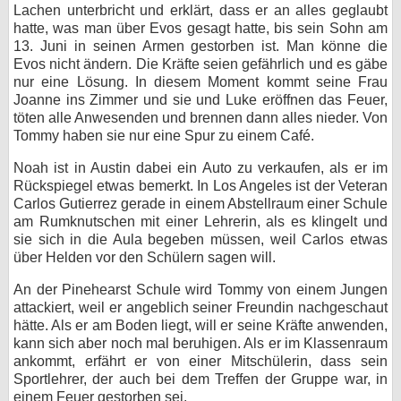
Lachen unterbricht und erklärt, dass er an alles geglaubt
hatte, was man über Evos gesagt hatte, bis sein Sohn am
13. Juni in seinen Armen gestorben ist. Man könne die
Evos nicht ändern. Die Kräfte seien gefährlich und es gäbe
nur eine Lösung. In diesem Moment kommt seine Frau
Joanne ins Zimmer und sie und Luke eröffnen das Feuer,
töten alle Anwesenden und brennen dann alles nieder. Von
Tommy haben sie nur eine Spur zu einem Café.
Noah ist in Austin dabei ein Auto zu verkaufen, als er im
Rückspiegel etwas bemerkt. In Los Angeles ist der Veteran
Carlos Gutierrez gerade in einem Abstellraum einer Schule
am Rumknutschen mit einer Lehrerin, als es klingelt und
sie sich in die Aula begeben müssen, weil Carlos etwas
über Helden vor den Schülern sagen will.
An der Pinehearst Schule wird Tommy von einem Jungen
attackiert, weil er angeblich seiner Freundin nachgeschaut
hätte. Als er am Boden liegt, will er seine Kräfte anwenden,
kann sich aber noch mal beruhigen. Als er im Klassenraum
ankommt, erfährt er von einer Mitschülerin, dass sein
Sportlehrer, der auch bei dem Treffen der Gruppe war, in
einem Feuer gestorben sei.