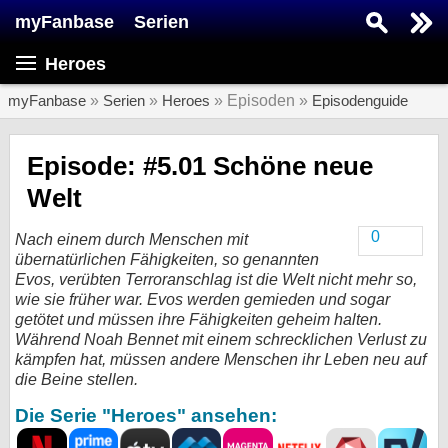
myFanbase
Serien
Serie suchen...
Heroes
Home
SERIEN
myFanbase
»
Serien
»
Heroes
» Episoden »
Episodenguide
Serien
Episode: #5.01 Schöne neue
Kolumnen
Welt
Interviews
0
Nach einem durch Menschen mit
übernatürlichen Fähigkeiten, so genannten
Veranstaltungen
Evos, verübten Terroranschlag ist die Welt nicht mehr so,
KULTUR
wie sie früher war. Evos werden gemieden und sogar
getötet und müssen ihre Fähigkeiten geheim halten.
Specials
Während Noah Bennet mit einem schrecklichen Verlust zu
SERVICE
kämpfen hat, müssen andere Menschen ihr Leben neu auf
die Beine stellen.
Gewinnspiele
Die Serie "Heroes" ansehen:
Forum