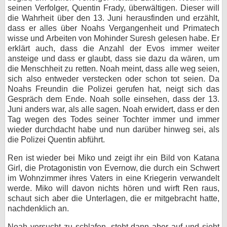
seinen Verfolger, Quentin Frady, überwältigen. Dieser will
die Wahrheit über den 13. Juni herausfinden und erzählt,
dass er alles über Noahs Vergangenheit und Primatech
wisse und Arbeiten von Mohinder Suresh gelesen habe. Er
erklärt auch, dass die Anzahl der Evos immer weiter
ansteige und dass er glaubt, dass sie dazu da wären, um
die Menschheit zu retten. Noah meint, dass alle weg seien,
sich also entweder verstecken oder schon tot seien. Da
Noahs Freundin die Polizei gerufen hat, neigt sich das
Gespräch dem Ende. Noah solle einsehen, dass der 13.
Juni anders war, als alle sagen. Noah erwidert, dass er den
Tag wegen des Todes seiner Tochter immer und immer
wieder durchdacht habe und nun darüber hinweg sei, als
die Polizei Quentin abführt.
Ren ist wieder bei Miko und zeigt ihr ein Bild von Katana
Girl, die Protagonistin von Evernow, die durch ein Schwert
im Wohnzimmer ihres Vaters in eine Kriegerin verwandelt
werde. Miko will davon nichts hören und wirft Ren raus,
schaut sich aber die Unterlagen, die er mitgebracht hatte,
nachdenklich an.
Noah versucht zu schlafen, steht dann aber auf und sieht