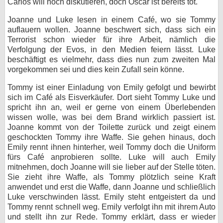
Carlos will noch diskutieren, doch Oscar ist bereits tot.
Joanne und Luke lesen in einem Café, wo sie Tommy
auflauern wollen. Joanne beschwert sich, dass sich ein
Terrorist schon wieder für ihre Arbeit, nämlich die
Verfolgung der Evos, in den Medien feiern lässt. Luke
beschäftigt es vielmehr, dass dies nun zum zweiten Mal
vorgekommen sei und dies kein Zufall sein könne.
Tommy ist einer Einladung von Emily gefolgt und bewirbt
sich im Café als Eisverkäufer. Dort sieht Tommy Luke und
spricht ihn an, weil er gerne von einem Überlebenden
wissen wolle, was bei dem Brand wirklich passiert ist.
Joanne kommt von der Toilette zurück und zeigt einem
geschockten Tommy ihre Waffe. Sie gehen hinaus, doch
Emily rennt ihnen hinterher, weil Tommy doch die Uniform
fürs Café anprobieren sollte. Luke will auch Emily
mitnehmen, doch Joanne will sie lieber auf der Stelle töten.
Sie zieht ihre Waffe, als Tommy plötzlich seine Kraft
anwendet und erst die Waffe, dann Joanne und schließlich
Luke verschwinden lässt. Emily steht entgeistert da und
Tommy rennt schnell weg. Emily verfolgt ihn mit ihrem Auto
und stellt ihn zur Rede. Tommy erklärt, dass er wieder