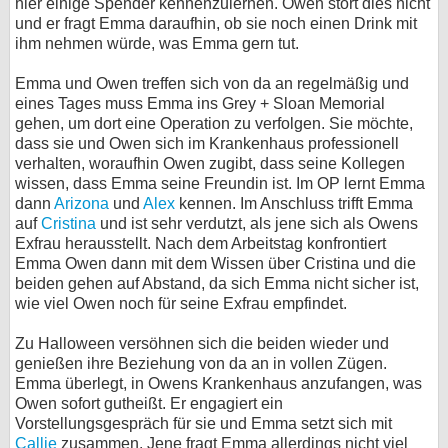
hier einige Spender kennenzulernen. Owen stört dies nicht
und er fragt Emma daraufhin, ob sie noch einen Drink mit
bei X
ihm nehmen würde, was Emma gern tut.
bei Facebook
Emma und Owen treffen sich von da an regelmäßig und
eines Tages muss Emma ins Grey + Sloan Memorial
gehen, um dort eine Operation zu verfolgen. Sie möchte,
Kontakt
dass sie und Owen sich im Krankenhaus professionell
verhalten, woraufhin Owen zugibt, dass seine Kollegen
Nutzungsbedingungen
wissen, dass Emma seine Freundin ist. Im OP lernt Emma
dann
Arizona
und
Alex
kennen. Im Anschluss trifft Emma
Datenschutz
auf
Cristina
und ist sehr verdutzt, als jene sich als Owens
Exfrau herausstellt. Nach dem Arbeitstag konfrontiert
Emma Owen dann mit dem Wissen über Cristina und die
Cookie-Einstellungen
beiden gehen auf Abstand, da sich Emma nicht sicher ist,
wie viel Owen noch für seine Exfrau empfindet.
Impressum
Desktop-Ansicht
Zu Halloween versöhnen sich die beiden wieder und
genießen ihre Beziehung von da an in vollen Zügen.
myFanbase
Emma überlegt, in Owens Krankenhaus anzufangen, was
Owen sofort gutheißt. Er engagiert ein
Vorstellungsgespräch für sie und Emma setzt sich mit
Callie
zusammen. Jene fragt Emma allerdings nicht viel