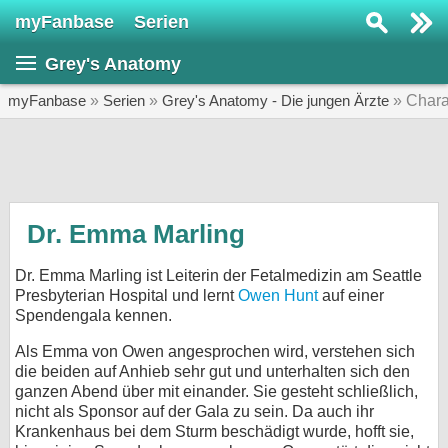
myFanbase
Serien
Serie suchen...
Grey's Anatomy
Home
SERIEN
myFanbase
»
Serien
»
Grey's Anatomy - Die jungen Ärzte
» Chara
Serien
Kolumnen
Interviews
Dr. Emma Marling
Veranstaltungen
Dr. Emma Marling ist Leiterin der Fetalmedizin am Seattle
KULTUR
Presbyterian Hospital und lernt
Owen Hunt
auf einer
Spendengala kennen.
Specials
Als Emma von Owen angesprochen wird, verstehen sich
SERVICE
die beiden auf Anhieb sehr gut und unterhalten sich den
Gewinnspiele
ganzen Abend über mit einander. Sie gesteht schließlich,
nicht als Sponsor auf der Gala zu sein. Da auch ihr
Krankenhaus bei dem Sturm beschädigt wurde, hofft sie,
Forum