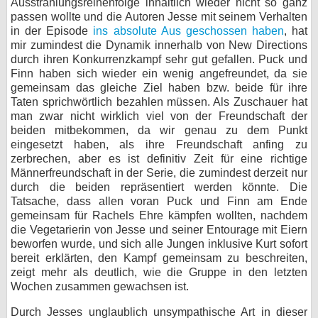
Ausstrahlungsreihenfolge inhaltlich wieder nicht so ganz
passen wollte und die Autoren Jesse mit seinem Verhalten
in der Episode
ins absolute Aus geschossen haben
, hat
mir zumindest die Dynamik innerhalb von New Directions
durch ihren Konkurrenzkampf sehr gut gefallen. Puck und
Finn haben sich wieder ein wenig angefreundet, da sie
gemeinsam das gleiche Ziel haben bzw. beide für ihre
Taten sprichwörtlich bezahlen müssen. Als Zuschauer hat
man zwar nicht wirklich viel von der Freundschaft der
beiden mitbekommen, da wir genau zu dem Punkt
eingesetzt haben, als ihre Freundschaft anfing zu
zerbrechen, aber es ist definitiv Zeit für eine richtige
Männerfreundschaft in der Serie, die zumindest derzeit nur
durch die beiden repräsentiert werden könnte. Die
Tatsache, dass allen voran Puck und Finn am Ende
gemeinsam für Rachels Ehre kämpfen wollten, nachdem
die Vegetarierin von Jesse und seiner Entourage mit Eiern
beworfen wurde, und sich alle Jungen inklusive Kurt sofort
bereit erklärten, den Kampf gemeinsam zu beschreiten,
zeigt mehr als deutlich, wie die Gruppe in den letzten
Wochen zusammen gewachsen ist.
Durch Jesses unglaublich unsympathische Art in dieser