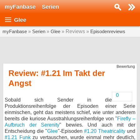
myFanbase
Serien
Serie suchen...
Glee
Home
SERIEN
myFanbase
»
Serien
»
Glee
» Reviews »
Episodenreviews
Serien
Kolumnen
Bewertung
Interviews
Review: #1.21 Im Takt der
Angst
Veranstaltungen
KULTUR
0
Sobald sich Sender in die
Specials
Produktionsreihenfolge der Episoden einer Serie
SERVICE
einmischen, geht das meistens schief, wie unter anderem
bereits die kuriose Ausstrahlungsreihenfolge von "
Firefly –
Gewinnspiele
Aufbruch der Serenity
" bewies. Und auch mit der
Entscheidung die "
Glee
"-Episoden
#1.20 Theatricality
und
Forum
#1.21 Funk
zu vertauschen, wurde einmal mehr deutlich,