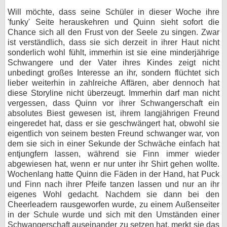
Will möchte, dass seine Schüler in dieser Woche ihre
'funky' Seite herauskehren und Quinn sieht sofort die
Chance sich all den Frust von der Seele zu singen. Zwar
ist verständlich, dass sie sich derzeit in ihrer Haut nicht
sonderlich wohl fühlt, immerhin ist sie eine minderjährige
Schwangere und der Vater ihres Kindes zeigt nicht
unbedingt großes Interesse an ihr, sondern flüchtet sich
lieber weiterhin in zahlreiche Affären, aber dennoch hat
diese Storyline nicht überzeugt. Immerhin darf man nicht
vergessen, dass Quinn vor ihrer Schwangerschaft ein
absolutes Biest gewesen ist, ihrem langjährigen Freund
eingeredet hat, dass er sie geschwängert hat, obwohl sie
eigentlich von seinem besten Freund schwanger war, von
dem sie sich in einer Sekunde der Schwäche einfach hat
entjungfern lassen, während sie Finn immer wieder
abgewiesen hat, wenn er nur unter ihr Shirt gehen wollte.
Wochenlang hatte Quinn die Fäden in der Hand, hat Puck
und Finn nach ihrer Pfeife tanzen lassen und nur an ihr
eigenes Wohl gedacht. Nachdem sie dann bei den
Cheerleadern rausgeworfen wurde, zu einem Außenseiter
in der Schule wurde und sich mit den Umständen einer
Schwangerschaft auseinander zu setzen hat, merkt sie das