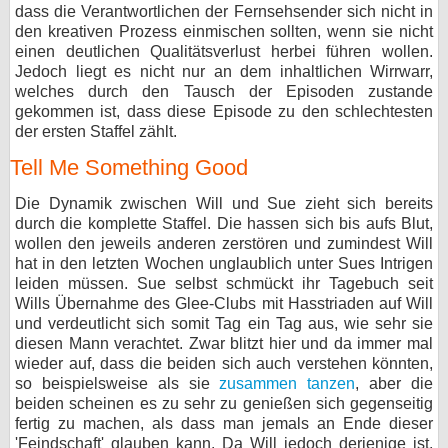
dass die Verantwortlichen der Fernsehsender sich nicht in
bei X
den kreativen Prozess einmischen sollten, wenn sie nicht
einen deutlichen Qualitätsverlust herbei führen wollen.
bei Facebook
Jedoch liegt es nicht nur an dem inhaltlichen Wirrwarr,
welches durch den Tausch der Episoden zustande
gekommen ist, dass diese Episode zu den schlechtesten
der ersten Staffel zählt.
Kontakt
Tell Me Something Good
Nutzungsbedingungen
Die Dynamik zwischen Will und Sue zieht sich bereits
Datenschutz
durch die komplette Staffel. Die hassen sich bis aufs Blut,
wollen den jeweils anderen zerstören und zumindest Will
hat in den letzten Wochen unglaublich unter Sues Intrigen
Cookie-Einstellungen
leiden müssen. Sue selbst schmückt ihr Tagebuch seit
Wills Übernahme des Glee-Clubs mit Hasstriaden auf Will
Impressum
und verdeutlicht sich somit Tag ein Tag aus, wie sehr sie
Desktop-Ansicht
diesen Mann verachtet. Zwar blitzt hier und da immer mal
wieder auf, dass die beiden sich auch verstehen könnten,
myFanbase
so beispielsweise als sie
zusammen tanzen
, aber die
beiden scheinen es zu sehr zu genießen sich gegenseitig
fertig zu machen, als dass man jemals an Ende dieser
'Feindschaft' glauben kann. Da Will jedoch derjenige ist,