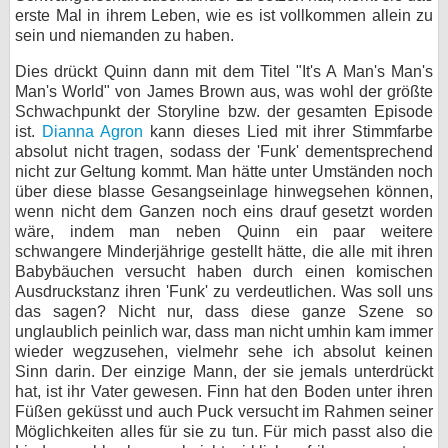
erste Mal in ihrem Leben, wie es ist vollkommen allein zu
sein und niemanden zu haben.
Dies drückt Quinn dann mit dem Titel "It's A Man's Man's
Man's World" von James Brown aus, was wohl der größte
Schwachpunkt der Storyline bzw. der gesamten Episode
ist.
Dianna Agron
kann dieses Lied mit ihrer Stimmfarbe
absolut nicht tragen, sodass der 'Funk' dementsprechend
nicht zur Geltung kommt. Man hätte unter Umständen noch
über diese blasse Gesangseinlage hinwegsehen können,
wenn nicht dem Ganzen noch eins drauf gesetzt worden
wäre, indem man neben Quinn ein paar weitere
schwangere Minderjährige gestellt hätte, die alle mit ihren
Babybäuchen versucht haben durch einen komischen
Ausdruckstanz ihren 'Funk' zu verdeutlichen. Was soll uns
das sagen? Nicht nur, dass diese ganze Szene so
unglaublich peinlich war, dass man nicht umhin kam immer
wieder wegzusehen, vielmehr sehe ich absolut keinen
Sinn darin. Der einzige Mann, der sie jemals unterdrückt
hat, ist ihr Vater gewesen. Finn hat den Boden unter ihren
Füßen geküsst und auch Puck versucht im Rahmen seiner
Möglichkeiten alles für sie zu tun. Für mich passt also die