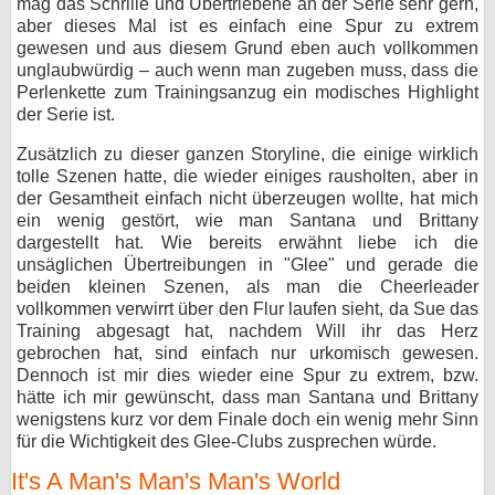
mag das Schrille und Übertriebene an der Serie sehr gern,
aber dieses Mal ist es einfach eine Spur zu extrem
gewesen und aus diesem Grund eben auch vollkommen
unglaubwürdig – auch wenn man zugeben muss, dass die
Perlenkette zum Trainingsanzug ein modisches Highlight
der Serie ist.
Zusätzlich zu dieser ganzen Storyline, die einige wirklich
tolle Szenen hatte, die wieder einiges rausholten, aber in
der Gesamtheit einfach nicht überzeugen wollte, hat mich
ein wenig gestört, wie man Santana und Brittany
dargestellt hat. Wie bereits erwähnt liebe ich die
unsäglichen Übertreibungen in "Glee" und gerade die
beiden kleinen Szenen, als man die Cheerleader
vollkommen verwirrt über den Flur laufen sieht, da Sue das
Training abgesagt hat, nachdem Will ihr das Herz
gebrochen hat, sind einfach nur urkomisch gewesen.
Dennoch ist mir dies wieder eine Spur zu extrem, bzw.
hätte ich mir gewünscht, dass man Santana und Brittany
wenigstens kurz vor dem Finale doch ein wenig mehr Sinn
für die Wichtigkeit des Glee-Clubs zusprechen würde.
It's A Man's Man's Man's World