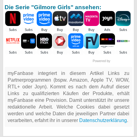
Die Serie "Gilmore Girls" ansehen:
bei X
bei Facebook
Kontakt
Nutzungsbedingungen
Powered by
Datenschutz
myFanbase integriert in diesem Artikel Links zu
Partnerprogrammen (bspw. Amazon, Apple TV, WOW,
Cookie-Einstellungen
RTL+ oder Joyn). Kommt es nach dem Aufruf dieser
Links zu qualifizierten Käufen der Produkte, erhält
Impressum
myFanbase eine Provision. Damit unterstützt ihr unsere
Desktop-Ansicht
redaktionelle Arbeit. Welche Cookies dabei gesetzt
myFanbase
werden und welche Daten die jeweiligen Partner dabei
verarbeiten, erfahrt ihr in unserer
Datenschutzerklärung
.