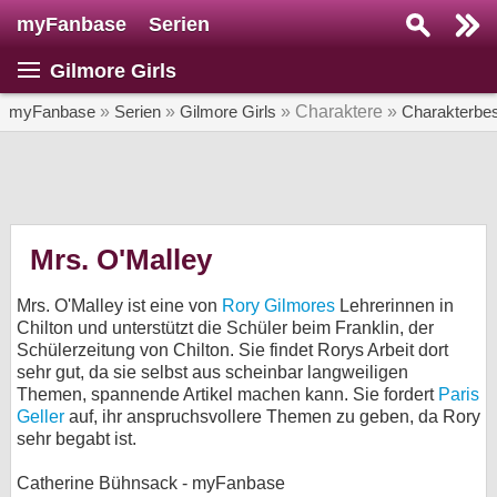
myFanbase
Serien
Serie suchen...
Gilmore Girls
Home
SERIEN
myFanbase
»
Serien
»
Gilmore Girls
» Charaktere »
Charakterbe
Serien
Kolumnen
Interviews
Mrs. O'Malley
Veranstaltungen
Mrs. O'Malley ist eine von
Rory Gilmores
Lehrerinnen in
KULTUR
Chilton und unterstützt die Schüler beim Franklin, der
Schülerzeitung von Chilton. Sie findet Rorys Arbeit dort
Specials
sehr gut, da sie selbst aus scheinbar langweiligen
Themen, spannende Artikel machen kann. Sie fordert
Paris
SERVICE
Geller
auf, ihr anspruchsvollere Themen zu geben, da Rory
Gewinnspiele
sehr begabt ist.
Forum
Catherine Bühnsack - myFanbase