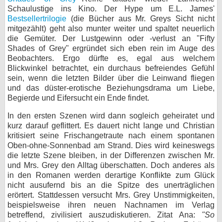
Schaulustige ins Kino. Der Hype um E.L. James'
Bestsellertrilogie
(die Bücher aus Mr. Greys Sicht nicht
mitgezählt) geht also munter weiter und spaltet neuerlich
die Gemüter. Der Lustgewinn oder -verlust an "Fifty
Shades of Grey" ergründet sich eben rein im Auge des
Beobachters. Ergo dürfte es, egal aus welchem
Blickwinkel betrachtet, ein durchaus befreiendes Gefühl
sein, wenn die letzten Bilder über die Leinwand fliegen
und das düster-erotische Beziehungsdrama um Liebe,
Begierde und Eifersucht ein Ende findet.
In den ersten Szenen wird dann sogleich geheiratet und
kurz darauf geflittert. Es dauert nicht lange und Christian
kritisiert seine Frischangetraute nach einem spontanen
Oben-ohne-Sonnenbad am Strand. Dies wird keineswegs
die letzte Szene bleiben, in der Differenzen zwischen Mr.
und Mrs. Grey den Alltag überschatten. Doch anderes als
in den Romanen werden derartige Konflikte zum Glück
nicht ausufernd bis an die Spitze des unerträglichen
erörtert. Stattdessen versucht Mrs. Grey Unstimmigkeiten,
beispielsweise ihren neuen Nachnamen im Verlag
betreffend, zivilisiert auszudiskutieren. Zitat Ana:
"So