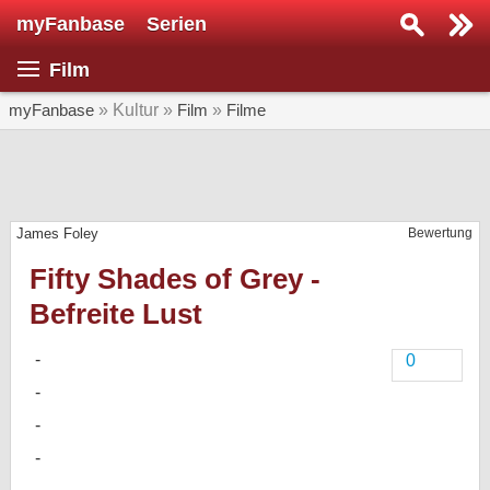
myFanbase
Serien
Serie suchen...
Film
Home
SERIEN
myFanbase
» Kultur »
Film
»
Filme
Serien
Kolumnen
James Foley
Bewertung
Interviews
Fifty Shades of Grey -
Veranstaltungen
Befreite Lust
KULTUR
Specials
0
SERVICE
Gewinnspiele
Forum