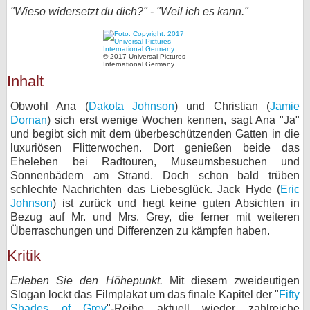
"Wieso widersetzt du dich?" - "Weil ich es kann."
bei X
bei Facebook
© 2017 Universal Pictures
International Germany
Inhalt
Kontakt
Obwohl Ana (
Dakota Johnson
) und Christian (
Jamie
Dornan
) sich erst wenige Wochen kennen, sagt Ana "Ja"
Nutzungsbedingungen
und begibt sich mit dem überbeschützenden Gatten in die
luxuriösen Flitterwochen. Dort genießen beide das
Datenschutz
Eheleben bei Radtouren, Museumsbesuchen und
Sonnenbädern am Strand. Doch schon bald trüben
Cookie-Einstellungen
schlechte Nachrichten das Liebesglück. Jack Hyde (
Eric
Johnson
) ist zurück und hegt keine guten Absichten in
Impressum
Bezug auf Mr. und Mrs. Grey, die ferner mit weiteren
Überraschungen und Differenzen zu kämpfen haben.
Desktop-Ansicht
Kritik
myFanbase
Erleben Sie den Höhepunkt.
Mit diesem zweideutigen
Slogan lockt das Filmplakat um das finale Kapitel der "
Fifty
Shades of Grey
"-Reihe aktuell wieder zahlreiche