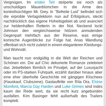
Vergnügen. Im
ersten Teil
stolperte sie noch als
unschuldiges Mauerblümchen in die Arme des
kontrollsüchtigen Mr. Grey. In "Befreite Lust" befindet sich
die erprobte Verlagslektorin nun auf Erfolgskurs, steckt
nachdrücklich das eigene Hoheitsgebiet ab und avanciert
zur heldenhaften Retterin in der Not. Neckend lockt
Johnson den vergleichsweise hölzern anmutenden
Gegenpart mehrfach aus der Reserve, was einige
komische Augenblicke zur Folge hat. Anas Wandlung
offenbart sich nicht zuletzt in einem eleganteren Kleidungs-
und Wohnstil.
Man taucht nun endgültig in die Welt der Reichen und
Schönen ein. Die auf Chic dekorierte Romanze zelebriert
das Jetsetleben förmlich im Privatjet, auf der Luxusjacht
oder im PS-starken Fuhrpark, erzählt darüber hinaus aber
eine eher überholte Geschichte mit gängigen Klischees
(Hauskauf, Clubszene). Gastauftritte von Rita Ora,
Eloise
Mumford
,
Marcia Gay Harden
und
Luke Grimes
sind indes
kaum der Rede wert, da sie recht kurz angebunden
ausfallen. Kim Basinger fehlt außerhalb des Trailers
komplett.