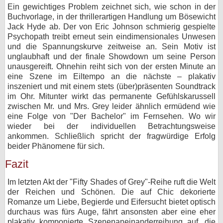
Ein gewichtiges Problem zeichnet sich, wie schon in der
Buchvorlage, in der thrillerartigen Handlung um Bösewicht
Jack Hyde ab. Der von Eric Johnson schmierig gespielte
Psychopath treibt erneut sein eindimensionales Unwesen
und die Spannungskurve zeitweise an. Sein Motiv ist
unglaubhaft und der finale Showdown um seine Person
unausgereift. Ohnehin reiht sich von der ersten Minute an
eine Szene im Eiltempo an die nächste – plakativ
inszeniert und mit einem stets (über)präsenten Soundtrack
im Ohr. Mitunter wirkt das permanente Gefühlskarussell
zwischen Mr. und Mrs. Grey leider ähnlich ermüdend wie
eine Folge von "Der Bachelor" im Fernsehen. Wo wir
wieder bei der individuellen Betrachtungsweise
ankommen. Schließlich spricht der fragwürdige Erfolg
beider Phänomene für sich.
Fazit
Im letzten Akt der "Fifty Shades of Grey"-Reihe ruft die Welt
der Reichen und Schönen. Die auf Chic dekorierte
Romanze um Liebe, Begierde und Eifersucht bietet optisch
durchaus was fürs Auge, fährt ansonsten aber eine eher
plakativ komponierte Szenenaneinanderreihung auf, die