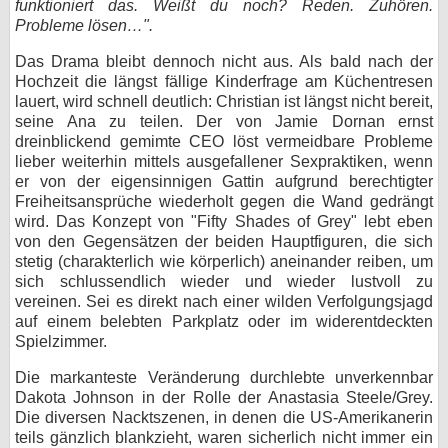
funktioniert das. Weißt du noch? Reden. Zuhören.
Probleme lösen…".
Das Drama bleibt dennoch nicht aus. Als bald nach der
Hochzeit die längst fällige Kinderfrage am Küchentresen
lauert, wird schnell deutlich: Christian ist längst nicht bereit,
seine Ana zu teilen. Der von Jamie Dornan ernst
dreinblickend gemimte CEO löst vermeidbare Probleme
lieber weiterhin mittels ausgefallener Sexpraktiken, wenn
er von der eigensinnigen Gattin aufgrund berechtigter
Freiheitsansprüche wiederholt gegen die Wand gedrängt
wird. Das Konzept von "Fifty Shades of Grey" lebt eben
von den Gegensätzen der beiden Hauptfiguren, die sich
stetig (charakterlich wie körperlich) aneinander reiben, um
sich schlussendlich wieder und wieder lustvoll zu
vereinen. Sei es direkt nach einer wilden Verfolgungsjagd
auf einem belebten Parkplatz oder im widerentdeckten
Spielzimmer.
Die markanteste Veränderung durchlebte unverkennbar
Dakota Johnson in der Rolle der Anastasia Steele/Grey.
Die diversen Nacktszenen, in denen die US-Amerikanerin
teils gänzlich blankzieht, waren sicherlich nicht immer ein