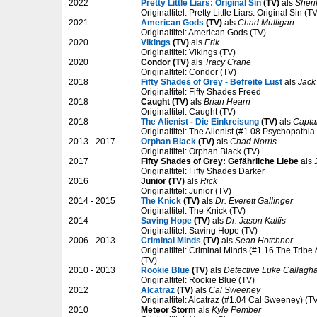
2022
Pretty Little Liars: Original Sin
(TV)
als
Sheri
Originaltitel: Pretty Little Liars: Original Sin (T
2021
American Gods
(TV)
als
Chad Mulligan
Originaltitel: American Gods (TV)
2020
Vikings
(TV)
als
Erik
Originaltitel: Vikings (TV)
2020
Condor (TV)
als
Tracy Crane
Originaltitel: Condor (TV)
2018
Fifty Shades of Grey - Befreite Lust
als
Jack
Originaltitel: Fifty Shades Freed
2018
Caught (TV)
als
Brian Hearn
Originaltitel: Caught (TV)
2018
The Alienist - Die Einkreisung
(TV)
als
Captai
Originaltitel: The Alienist (#1.08 Psychopathia
2013 - 2017
Orphan Black
(TV)
als
Chad Norris
Originaltitel: Orphan Black (TV)
2017
Fifty Shades of Grey: Gefährliche Liebe
als
Originaltitel: Fifty Shades Darker
2016
Junior (TV)
als
Rick
Originaltitel: Junior (TV)
2014 - 2015
The Knick
(TV)
als
Dr. Everett Gallinger
Originaltitel: The Knick (TV)
2014
Saving Hope
(TV)
als
Dr. Jason Kalfis
Originaltitel: Saving Hope (TV)
2006 - 2013
Criminal Minds
(TV)
als
Sean Hotchner
Originaltitel: Criminal Minds (#1.16 The Tribe
(TV)
2010 - 2013
Rookie Blue
(TV)
als
Detective Luke Callagh
Originaltitel: Rookie Blue (TV)
2012
Alcatraz
(TV)
als
Cal Sweeney
Originaltitel: Alcatraz (#1.04 Cal Sweeney) (T
2010
Meteor Storm
als
Kyle Pember