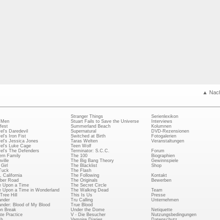
▲ Nac
Stranger Things
Serienlexikon
 Men
Stuart Fails to Save the Universe
Interviews
fest
Summerland Beach
Kolumnen
el's Daredevil
Supernatural
DVD-Rezensionen
el's Iron Fist
Switched at Birth
Fotogalerien
el's Jessica Jones
Taras Welten
Veranstaltungen
el's Luke Cage
Teen Wolf
el's The Defenders
Terminator: S.C.C.
Forum
rn Family
The 100
Biographien
ville
The Big Bang Theory
Gewinnspiele
Girl
The Blacklist
Shop
Tuck
The Flash
, California
The Following
Kontakt
ber Road
The Originals
Bewerben
 Upon a Time
The Secret Circle
 Upon a Time in Wonderland
The Walking Dead
Team
Tree Hill
This Is Us
Presse
ander
Tru Calling
Unternehmen
ander: Blood of My Blood
True Blood
on Break
Under the Dome
Netiquette
ate Practice
V - Die Besucher
Nutzungsbedingungen
ch
Vampire Diaries
Datenschutz