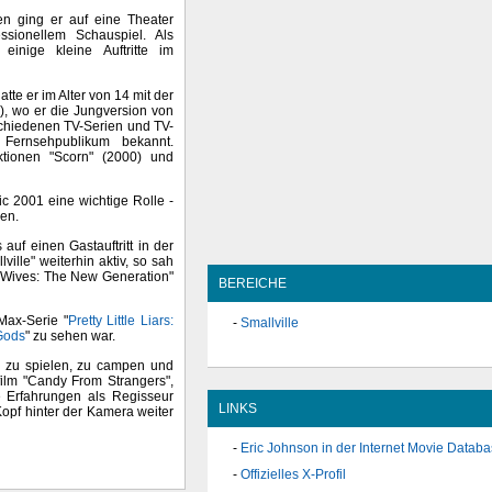
n ging er auf eine Theater
sionellem Schauspiel. Als
inige kleine Auftritte im
te er im Alter von 14 mit der
), wo er die Jungversion von
rschiedenen TV-Serien und TV-
Fernsehpublikum bekannt.
ktionen "Scorn" (2000) und
ic 2001 eine wichtige Rolle -
en.
 auf einen Gastauftritt in der
ille" weiterhin aktiv, so sah
 Wives: The New Generation"
BEREICHE
Max-Serie "
Pretty Little Liars:
Smallville
Gods
" zu sehen war.
re zu spielen, zu campen und
film "Candy From Strangers",
e Erfahrungen als Regisseur
LINKS
opf hinter der Kamera weiter
Eric Johnson in der Internet Movie Datab
Offizielles X-Profil