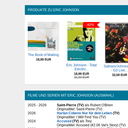
PRODUKTE ZU ERIC JOHNSON
-40%
The Book of Making
18,99 EUR
Eric Johnson - Total
Satriani/Johnso
Electric...
- G3 Live...
18,99 EUR
32,59 EUR
31,50 EUR
FILME UND SERIEN MIT ERIC JOHNSON (AUSWAHL)
2025 - 2026
Saint-Pierre (TV)
als
Robert O'Brien
Originaltitel: Saint-Pierre (TV)
2026
Harlan Cobens Nur für dein Leben
(TV)
Originaltitel: I Will Find You (TV)
2024
Accused
(TV)
als
Trey
Originaltitel: Accused (#2.06 Val's Story) (TV)