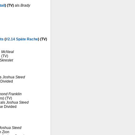
ail
) (TV)
als
Brady
ts
(
#2.14 Späte Rache
) (TV)
n McNeal
 (TV)
Skreslet
ls
Joshua Steed
 Divided
mond Franklin
ns) (TV)
als
Joshua Steed
use Divided
Joshua Steed
n Zion