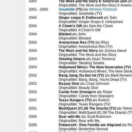
2005
The Work and the Glory II: American Zion
al
Originaltitel: The Work and the Glory II: Ameri
2001 - 2004
Smallville
(TV)
als
Whitney Fordman
Originaltitel: Smallville (TV)
2004
Ginger snaps II: Entfesselt
als
Tyler
Originaltitel: Ginger Snaps II: Unleashed
2004
A Clown's Gift
als
Sam the Clown
Originaltitel: A Clown's Gift
2004
Blinded
als
John
Originaltitel: Blinded
2004
Anonymous Rex (TV)
als
Rhys
Originaltitel: Anonymous Rex (TV)
2004
The Work and the Glory
als
Joshua Steed
Originaltitel: The Work and the Glory
2003
Stealing Sinatra
als
Dean Torrence
Originaltitel: Stealing Sinatra
2003
Hollywood Wives: The New Generation (TV)
Originaltitel: Hollywood Wives: The New Gene
2002
Bang, bang, Du bist tot (TV)
als
Mark Kenwor
Originaltitel: Bang, Bang, You're Dead (TV)
2002
Beauty Shot
als
Chad Johnson
Originaltitel: Beauty Shot
2002
Candy from Strangers
als
Regie
Originaltitel: Candy from Strangers
2001
Texas Rangers (TV)
als
Rollins
Originaltitel: Texas Rangers (TV)
2001
MythQuest (#1.08 The Oracle) (TV)
als
Tele
Originaltitel: MythQuest (#1.08 The Oracle) (T
2000
Bear with Me
als
Scott Robinson
Originaltitel: Bear with Me
2000
Entwurzelt - Eine Familie am Abgrund
als
Ro
Originaltitel: Borderline Normal