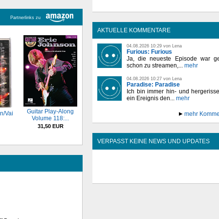
Partnerlinks zu
AKTUELLE KOMMENTARE
04.08.2026 10:29 von Lena
Furious: Furious
Ja, die neueste Episode war ge
schon zu streamen,...
mehr
04.08.2026 10:27 von Lena
Paradise: Paradise
Ich bin immer hin- und hergeriss
ein Ereignis den...
mehr
Guitar Play-Along
n/Vai
mehr Komme
Volume 118:...
31,50 EUR
VERPASST KEINE NEWS UND UPDATES