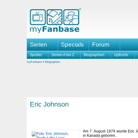
Serien
Specials
Forum
Spoiler
Serien A bis Z
Biographien
Upfronts
myFanbase
»
Biographien
Eric Johnson
Am 7. August 1979 wurde Eric J
in Kanada geboren.