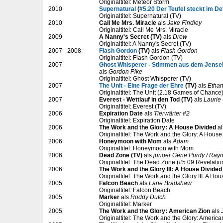
Originaltitel: Meteor Storm
2010
Supernatural
(
#5.20 Der Teufel steckt im Det
Originaltitel: Supernatural (TV)
2010
Call Me Mrs. Miracle
als
Jake Findley
Originaltitel: Call Me Mrs. Miracle
2009
A Nanny's Secret (TV)
als
Drew
Originaltitel: A Nanny's Secret (TV)
2007 - 2008
Flash Gordon
(TV)
als
Flash Gordon
Originaltitel: Flash Gordon (TV)
2007
Ghost Whisperer - Stimmen aus dem Jensei
als
Gordon Pike
Originaltitel: Ghost Whisperer (TV)
2007
The Unit - Eine Frage der Ehre
(TV)
als
Etha
Originaltitel: The Unit (2.18 Games of Chance)
2007
Everest - Wettlauf in den Tod (TV)
als
Laurie 
Originaltitel: Everest (TV)
2006
Expiration Date
als
Tierwärter #2
Originaltitel: Expiration Date
2006
The Work and the Glory: A House Divided
a
Originaltitel: The Work and the Glory: A House
2006
Honeymoon with Mom
als
Adam
Originaltitel: Honeymoon with Mom
2006
Dead Zone (TV)
als
junger Gene Purdy / Ray
Originaltitel: The Dead Zone (#5.09 Revelatio
2006
The Work and the Glory III: A House Divided
Originaltitel: The Work and the Glory III: A Ho
2005
Falcon Beach
als
Lane Bradshaw
Originaltitel: Falcon Beach
2005
Marker
als
Roddy Dutch
Originaltitel: Marker
2005
The Work and the Glory: American Zion
als
Originaltitel: The Work and the Glory: America