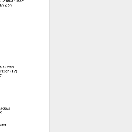
s
Joshua Steed
can Zion
als
Brian
ration (TV)
th
machus
V)
cco