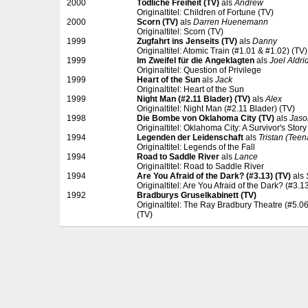
2000
Tödliche Freiheit (TV)
als
Andrew
Originaltitel: Children of Fortune (TV)
2000
Scorn (TV)
als
Darren Huenemann
Originaltitel: Scorn (TV)
1999
Zugfahrt ins Jenseits (TV)
als
Danny
Originaltitel: Atomic Train (#1.01 & #1.02) (TV)
1999
Im Zweifel für die Angeklagten
als
Joel Aldri
Originaltitel: Question of Privilege
1999
Heart of the Sun
als
Jack
Originaltitel: Heart of the Sun
1999
Night Man (#2.11 Blader) (TV)
als
Alex
Originaltitel: Night Man (#2.11 Blader) (TV)
1998
Die Bombe von Oklahoma City (TV)
als
Jaso
Originaltitel: Oklahoma City: A Survivor's Story
1994
Legenden der Leidenschaft
als
Tristan (Teen
Originaltitel: Legends of the Fall
1994
Road to Saddle River
als
Lance
Originaltitel: Road to Saddle River
1994
Are You Afraid of the Dark? (#3.13) (TV)
als
Originaltitel: Are You Afraid of the Dark? (#3.1
1992
Bradburys Gruselkabinett (TV)
Originaltitel: The Ray Bradbury Theatre (#5.06
(TV)