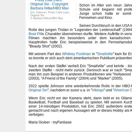
Schon im Alter von neun Jahre
Schule und begann mit profes
Eric Johnson, Pretty Little Liars:
Junge schon hatte er somit e
Original Sin
Fernsehen und Kino.
© Barbara Nitke/HBO Max
Seinen Durchbruch in den USA hat
Rolle des jungen Tristan in "Legenden der Leidenschaft" (1994
Brad Pitt
s Charakter übernehmen durfte. Weitere Auftritte in ve
Filmen machten ihn besonders unter dem kanadischen 
Hauptrollen hatte Eric beispielsweise in den Fernsehprodu
"Beauty Shot" (2002).
Mit seinem Part des
Whitney Fordman
in "
Smallville
" kam für Er
so konnte er sich auch dem amerikanischen Publikum präsentier
Nach der ersten Staffel verließ Eric "Smallville" und kehrte - bis
zweiten Staffel - nicht mehr zurück. Dennoch war er nach "Smallv
man ihn zum Beispiel in anderen Produktionen wie "Hollywood
(2003), "A Friend of the Family" (2004) und "Marker" (2005).
2022 spielte Johnson eine wiederkehrende Rolle in der HBO-
Original Sin
", nachdem er zuvor u.a. in "
Vikings
" und "
American 
Wenn Eric nicht vor der Kamera steht, dann liebt er es Gitar
Basketball, Football und Baseball zu spielen. Mit seinem Kurz
einer 14-minütigen Produktion, hat Eric 2002 außerdem erst
gemacht und nach eigenen Aussagen will er dieses Hobby als K
verfolgen.
Maria Gruber - myFanbase