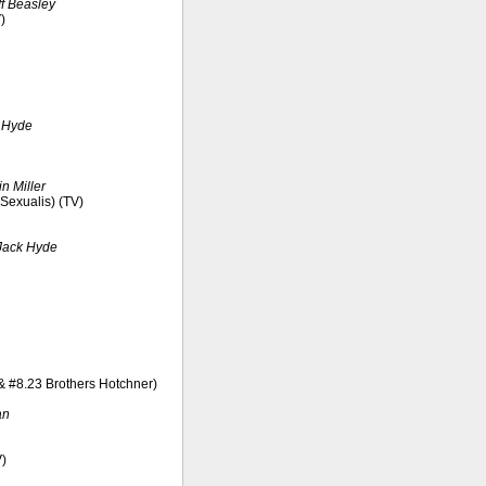
ff Beasley
V)
 Hyde
n Miller
 Sexualis) (TV)
Jack Hyde
 & #8.23 Brothers Hotchner)
an
V)