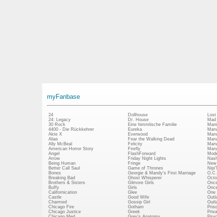
myFanbase
24
Dollhouse
Lost
24: Legacy
Dr. House
Mad
30 Rock
Eine himmlische Familie
Mani
4400 - Die Rückkehrer
Eureka
Marv
Akte X
Everwood
Marv
Alias
Fear the Walking Dead
Marv
Ally McBeal
Felicity
Marv
American Horror Story
Firefly
Marv
Angel
FlashForward
Mode
Arrow
Friday Night Lights
Nash
Being Human
Fringe
New 
Better Call Saul
Game of Thrones
Nip/
Bones
Georgie & Mandy's First Marriage
O.C.
Breaking Bad
Ghost Whisperer
Octo
Brothers & Sisters
Gilmore Girls
Once
Buffy
Girls
Once
Californication
Glee
One 
Castle
Good Wife
Outl
Charmed
Gossip Girl
Outl
Chicago Fire
Gotham
Pris
Chicago Justice
Greek
Priv
Chicago Med
Grey's Anatomy
Psy