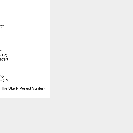
dge
n
 (TV)
ager)
Sly
3) (TV)
 The Utterly Perfect Murder)