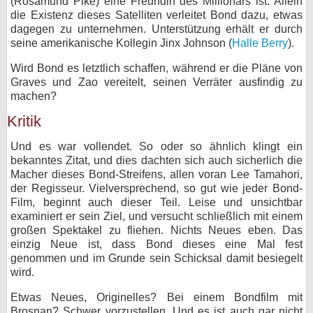
(Rosamund Pike) eine Freundin des Millionärs ist. Allein
die Existenz dieses Satelliten verleitet Bond dazu, etwas
dagegen zu unternehmen. Unterstützung erhält er durch
seine amerikanische Kollegin Jinx Johnson (
Halle Berry
).
Wird Bond es letztlich schaffen, während er die Pläne von
Graves und Zao vereitelt, seinen Verräter ausfindig zu
machen?
Kritik
Und es war vollendet. So oder so ähnlich klingt ein
bekanntes Zitat, und dies dachten sich auch sicherlich die
Macher dieses Bond-Streifens, allen voran Lee Tamahori,
der Regisseur. Vielversprechend, so gut wie jeder Bond-
Film, beginnt auch dieser Teil. Leise und unsichtbar
examiniert er sein Ziel, und versucht schließlich mit einem
großen Spektakel zu fliehen. Nichts Neues eben. Das
einzig Neue ist, dass Bond dieses eine Mal fest
genommen und im Grunde sein Schicksal damit besiegelt
wird.
Etwas Neues, Originelles? Bei einem Bondfilm mit
Brosnan? Schwer vorzustellen. Und es ist auch gar nicht