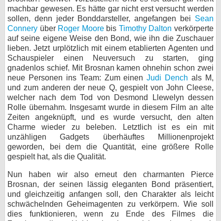
machbar gewesen. Es hätte gar nicht erst versucht werden
sollen, denn jeder Bonddarsteller, angefangen bei
Sean
Connery
über
Roger Moore
bis
Timothy Dalton
verkörperte
auf seine eigene Weise den Bond, wie ihn die Zuschauer
lieben. Jetzt urplötzlich mit einem etablierten Agenten und
Schauspieler einen Neuversuch zu starten, ging
gnadenlos schief. Mit Brosnan kamen ohnehin schon zwei
neue Personen ins Team: Zum einen
Judi Dench
als M,
und zum anderen der neue Q, gespielt von John Cleese,
welcher nach dem Tod von Desmond Llewelyn dessen
Rolle übernahm. Insgesamt wurde in diesem Film an alte
Zeiten angeknüpft, und es wurde versucht, den alten
Charme wieder zu beleben. Letztlich ist es ein mit
unzähligen Gadgets überhäuftes Millionenprojekt
geworden, bei dem die Quantität, eine größere Rolle
gespielt hat, als die Qualität.
Nun haben wir also erneut den charmanten Pierce
Brosnan, der seinen lässig eleganten Bond präsentiert,
und gleichzeitig anfangen soll, den Charakter als leicht
schwächelnden Geheimagenten zu verkörpern. Wie soll
dies funktionieren, wenn zu Ende des Filmes die