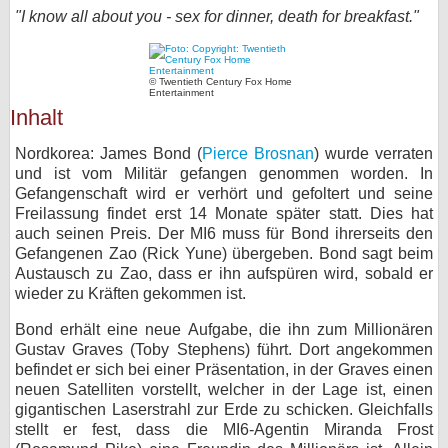
"I know all about you - sex for dinner, death for breakfast."
bei X
bei Facebook
© Twentieth Century Fox Home
Entertainment
Inhalt
Kontakt
Nordkorea: James Bond (
Pierce Brosnan
) wurde verraten
und ist vom Militär gefangen genommen worden. In
Nutzungsbedingungen
Gefangenschaft wird er verhört und gefoltert und seine
Freilassung findet erst 14 Monate später statt. Dies hat
Datenschutz
auch seinen Preis. Der MI6 muss für Bond ihrerseits den
Gefangenen Zao (Rick Yune) übergeben. Bond sagt beim
Cookie-Einstellungen
Austausch zu Zao, dass er ihn aufspüren wird, sobald er
wieder zu Kräften gekommen ist.
Impressum
Bond erhält eine neue Aufgabe, die ihn zum Millionären
Desktop-Ansicht
Gustav Graves (Toby Stephens) führt. Dort angekommen
myFanbase
befindet er sich bei einer Präsentation, in der Graves einen
neuen Satelliten vorstellt, welcher in der Lage ist, einen
gigantischen Laserstrahl zur Erde zu schicken. Gleichfalls
stellt er fest, dass die MI6-Agentin Miranda Frost