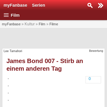
myFanbase
Serien
Serie suchen...
Film
Home
SERIEN
myFanbase
» Kultur »
Film
»
Filme
Serien
Kolumnen
Lee Tamahori
Bewertung
Interviews
James Bond 007 - Stirb an
Veranstaltungen
einem anderen Tag
KULTUR
Specials
0
SERVICE
Gewinnspiele
Forum