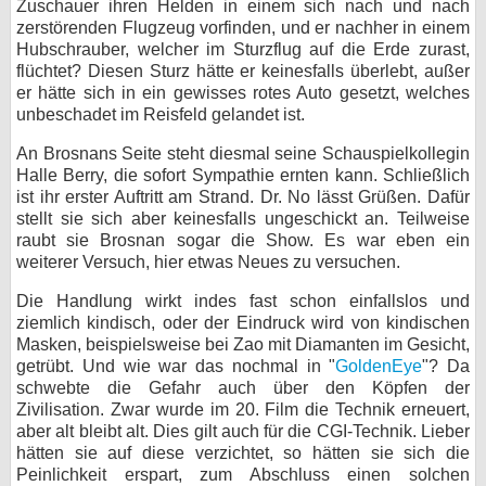
Zuschauer ihren Helden in einem sich nach und nach
zerstörenden Flugzeug vorfinden, und er nachher in einem
Hubschrauber, welcher im Sturzflug auf die Erde zurast,
flüchtet? Diesen Sturz hätte er keinesfalls überlebt, außer
er hätte sich in ein gewisses rotes Auto gesetzt, welches
unbeschadet im Reisfeld gelandet ist.
An Brosnans Seite steht diesmal seine Schauspielkollegin
Halle Berry, die sofort Sympathie ernten kann. Schließlich
ist ihr erster Auftritt am Strand. Dr. No lässt Grüßen. Dafür
stellt sie sich aber keinesfalls ungeschickt an. Teilweise
raubt sie Brosnan sogar die Show. Es war eben ein
weiterer Versuch, hier etwas Neues zu versuchen.
Die Handlung wirkt indes fast schon einfallslos und
ziemlich kindisch, oder der Eindruck wird von kindischen
Masken, beispielsweise bei Zao mit Diamanten im Gesicht,
getrübt. Und wie war das nochmal in "
GoldenEye
"? Da
schwebte die Gefahr auch über den Köpfen der
Zivilisation. Zwar wurde im 20. Film die Technik erneuert,
aber alt bleibt alt. Dies gilt auch für die CGI-Technik. Lieber
hätten sie auf diese verzichtet, so hätten sie sich die
Peinlichkeit erspart, zum Abschluss einen solchen