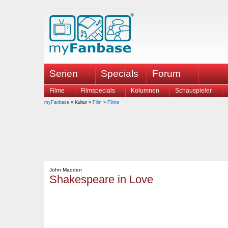
Serien
Specials
Forum
Filme
Filmspecials
Kolumnen
Schauspieler
myFanbase
» Kultur »
Film
»
Filme
John Madden
Shakespeare in Love