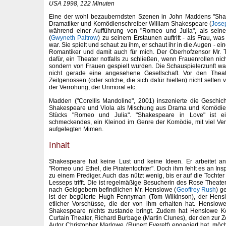
USA 1998, 122 Minuten
Eine der wohl bezauberndsten Szenen in John Maddens "Shak
Dramatiker und Komödienschreiber William Shakespeare (
Jose
während einer Aufführung von "Romeo und Julia", als seine
(
Gwyneth Paltrow
) zu seinem Erstaunen auftritt - als Frau, wa
war. Sie spielt und schaut zu ihm, er schaut ihr in die Augen - e
Romantiker und damit auch für mich. Der Oberhofzensor Mr. T
dafür, ein Theater notfalls zu schließen, wenn Frauenrollen ni
sondern von Frauen gespielt wurden. Die Schauspielerzunft w
nicht gerade eine angesehene Gesellschaft. Vor den Theate
Zeitgenossen (oder solche, die sich dafür hielten) nicht selten 
der Verrohung, der Unmoral etc.
Madden ("Corellis Mandoline", 2001) inszenierte die Geschic
Shakespeare und Viola als Mischung aus Drama und Komödie 
Stücks "Romeo und Julia". "Shakespeare in Love" ist e
schmeckendes, ein Kleinod im Genre der Komödie, mit viel Ver
aufgelegten Mimen.
Inhalt
Shakespeare hat keine Lust und keine Ideen. Er arbeitet a
"Romeo und Ethel, die Piratentochter". Doch ihm fehlt es an Insp
zu einem Prediger. Auch das nützt wenig, bis er auf die Tochte
Lesseps trifft. Die ist regelmäßige Besucherin des Rose Theate
nach Geldgebern befindlichen Mr. Henslowe (
Geoffrey Rush
) g
ist der begüterte Hugh Fennyman (Tom Wilkinson), der Hens
etlicher Vorschüsse, die der von ihm erhalten hat. Henslow
Shakespeare nichts zustande bringt. Zudem hat Henslowe Ko
Curtain Theater, Richard Burbage (Martin Clunes), der den zur Ze
Autor Christopher Marlowe (Rupert Everett) engagiert hat, m