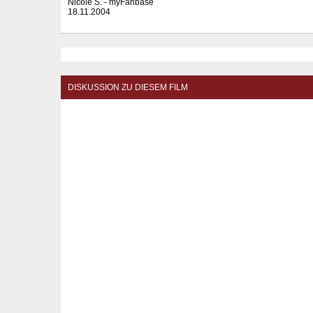
Nicole S. - myFanbase
18.11.2004
DISKUSSION ZU DIESEM FILM