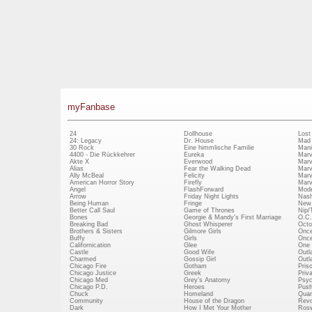
myFanbase
24
Dollhouse
Lost
24: Legacy
Dr. House
Mad
30 Rock
Eine himmlische Familie
Mani
4400 - Die Rückkehrer
Eureka
Marv
Akte X
Everwood
Marv
Alias
Fear the Walking Dead
Marv
Ally McBeal
Felicity
Marv
American Horror Story
Firefly
Marv
Angel
FlashForward
Mode
Arrow
Friday Night Lights
Nash
Being Human
Fringe
New 
Better Call Saul
Game of Thrones
Nip/
Bones
Georgie & Mandy's First Marriage
O.C.
Breaking Bad
Ghost Whisperer
Octo
Brothers & Sisters
Gilmore Girls
Once
Buffy
Girls
Once
Californication
Glee
One 
Castle
Good Wife
Outl
Charmed
Gossip Girl
Outl
Chicago Fire
Gotham
Pris
Chicago Justice
Greek
Priv
Chicago Med
Grey's Anatomy
Psy
Chicago P.D.
Heroes
Push
Chuck
Homeland
Quan
Community
House of the Dragon
Revo
Dark
How I Met Your Mother
Rosw