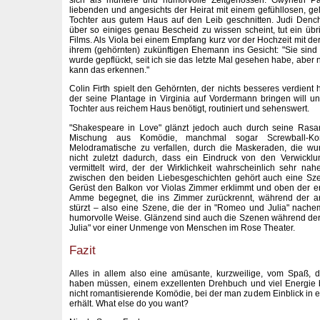
liebenden und angesichts der Heirat mit einem gefühllosen, gel
Tochter aus gutem Haus auf den Leib geschnitten. Judi Dench
über so einiges genau Bescheid zu wissen scheint, tut ein übr
Films. Als Viola bei einem Empfang kurz vor der Hochzeit mit der 
ihrem (gehörnten) zukünftigen Ehemann ins Gesicht: "Sie sin
wurde gepflückt, seit ich sie das letzte Mal gesehen habe, aber 
kann das erkennen."
Colin Firth spielt den Gehörnten, der nichts besseres verdient 
der seine Plantage in Virginia auf Vordermann bringen will un
Tochter aus reichem Haus benötigt, routiniert und sehenswert.
"Shakespeare in Love" glänzt jedoch auch durch seine Rasan
Mischung aus Komödie, manchmal sogar Screwball-K
Melodramatische zu verfallen, durch die Maskeraden, die w
nicht zuletzt dadurch, dass ein Eindruck von den Verwickl
vermittelt wird, der der Wirklichkeit wahrscheinlich sehr n
zwischen den beiden Liebesgeschichten gehört auch eine Sze
Gerüst den Balkon vor Violas Zimmer erklimmt und oben der e
Amme begegnet, die ins Zimmer zurückrennt, während der ar
stürzt – also eine Szene, die der in "Romeo und Julia" nach
humorvolle Weise. Glänzend sind auch die Szenen während de
Julia" vor einer Unmenge von Menschen im Rose Theater.
Fazit
Alles in allem also eine amüsante, kurzweilige, vom Spaß, 
haben müssen, einem exzellenten Drehbuch und viel Energie 
nicht romantisierende Komödie, bei der man zudem Einblick in 
erhält. What else do you want?