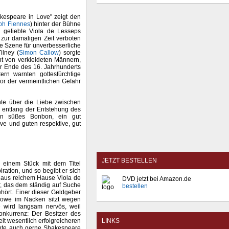
espeare in Love" zeigt den
ph Fiennes
) hinter der Bühne
 geliebte Viola de Lesseps
s zur damaligen Zeit verboten
ine Szene für unverbesserliche
ilney (
Simon Callow
) sorgte
cht von verkleideten Männern,
ar Ende des 16. Jahrhunderts
rn warnten gottesfürchtige
vor der vermeintlichen Gefahr
hte über die Liebe zwischen
entlang der Entstehung des
in süßes Bonbon, ein gut
ve und guten respektive, gut
JETZT BESTELLEN
n einem Stück mit dem Titel
iration, und so begibt er sich
r aus reichem Hause Viola de
DVD jetzt bei Amazon.de
r, das dem ständig auf Suche
bestellen
ehört. Einer dieser Geldgeber
lowe im Nacken sitzt wegen
e wird langsam nervös, weil
nkurrenz: Der Besitzer des
it wesentlich erfolgreicheren
LINKS
öchte auch gerne Shakespeare