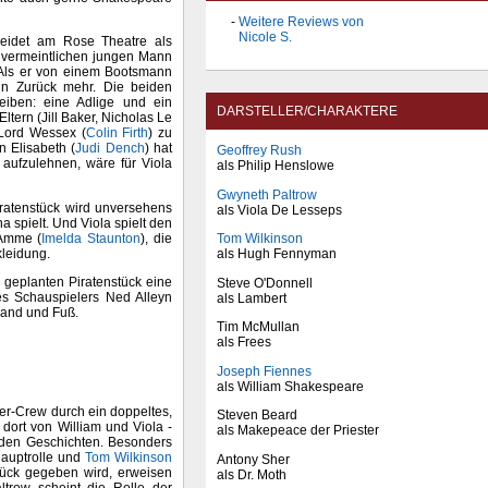
Weitere Reviews von
Nicole S.
leidet am Rose Theatre als
n vermeintlichen jungen Mann
. Als er von einem Bootsmann
ein Zurück mehr. Die beiden
eiben: eine Adlige und ein
DARSTELLER/CHARAKTERE
tern (Jill Baker, Nicholas Le
 Lord Wessex (
Colin Firth
) zu
n Elisabeth (
Judi Dench
) hat
Geoffrey Rush
n aufzulehnen, wäre für Viola
als Philip Henslowe
Gwyneth Paltrow
ratenstück wird unversehens
als Viola De Lesseps
a spielt. Und Viola spielt den
 Amme (
Imelda Staunton
), die
Tom Wilkinson
kleidung.
als Hugh Fennyman
 geplanten Piratenstück eine
Steve O'Donnell
des Schauspielers Ned Alleyn
als Lambert
Hand und Fuß.
Tim McMullan
als Frees
Joseph Fiennes
als William Shakespeare
er-Crew durch ein doppeltes,
Steven Beard
 dort von William und Viola -
als Makepeace der Priester
iden Geschichten. Besonders
Hauptrolle und
Tom Wilkinson
Antony Sher
tück gegeben wird, erweisen
als Dr. Moth
trow scheint die Rolle der