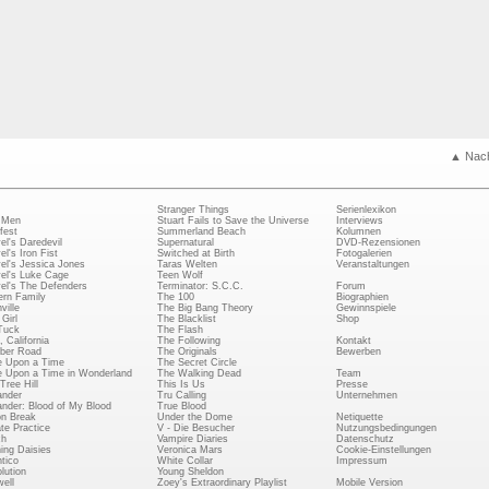
▲ Nac
Stranger Things
Serienlexikon
 Men
Stuart Fails to Save the Universe
Interviews
fest
Summerland Beach
Kolumnen
el's Daredevil
Supernatural
DVD-Rezensionen
el's Iron Fist
Switched at Birth
Fotogalerien
el's Jessica Jones
Taras Welten
Veranstaltungen
el's Luke Cage
Teen Wolf
el's The Defenders
Terminator: S.C.C.
Forum
rn Family
The 100
Biographien
ville
The Big Bang Theory
Gewinnspiele
Girl
The Blacklist
Shop
Tuck
The Flash
, California
The Following
Kontakt
ber Road
The Originals
Bewerben
 Upon a Time
The Secret Circle
 Upon a Time in Wonderland
The Walking Dead
Team
Tree Hill
This Is Us
Presse
ander
Tru Calling
Unternehmen
ander: Blood of My Blood
True Blood
on Break
Under the Dome
Netiquette
ate Practice
V - Die Besucher
Nutzungsbedingungen
ch
Vampire Diaries
Datenschutz
ing Daisies
Veronica Mars
Cookie-Einstellungen
tico
White Collar
Impressum
lution
Young Sheldon
ell
Zoey's Extraordinary Playlist
Mobile Version