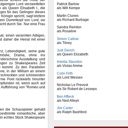
dgierigen Lord verzweifelten
Patrick Barlow
 als Queen Elisabeth I., die
als Will Kempe
iges für das Gelingen dieses
Martin Clunes
Königin spricht, sagt letztere
als Richard Burbage
d ein Dummkopf von Lord; sie
nicht durch Sie. Nur eine Frau
Sandra Reinton
als Rosaline
hat, einen verarmten Adligen,
Simon Callow
d daher die Heirat mit einer
als Tilney
Judi Dench
z, Lebendigkeit, seine gute
als Queen Elizabeth
omödie, Drama, ohne ins
underschöne Ausstattung und
Imelda Staunton
ungen zu Shakespeares Zeit
als Violas Amme
ahe kommt. Zu den Parallelen
ne, in der William an einem
Colin Firth
rschreckten und schreienden
als Lord Wessex
me Poet rückwärts hinunter
empfunden ist, wenn auch auf
Nicholas Le Prevost
r Aufführung von "Romeo und
als Sir Robert de Lesseps
Ben Affleck
als Ned Alleyn
Jim Carter
den die Schauspieler gehabt
als Ralph Bashford
bestimmte romantische, aber
ein echtes Stück Shakespeare