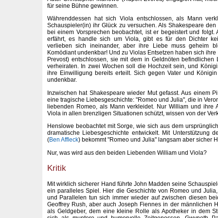
für seine Bühne gewinnen.
Währenddessen hat sich Viola entschlossen, als Mann verk
Schauspieler(in) ihr Glück zu versuchen. Als Shakespeare de
bei einem Vorsprechen beobachtet, ist er begeistert und folgt
erfährt, es handle sich um Viola, gibt es für den Dichter k
verlieben sich ineinander, aber ihre Liebe muss geheim bl
Komödiant undenkbar! Und zu Violas Entsetzen haben sich ihre El
Prevost) entschlossen, sie mit dem in Geldnöten befindlichen
verheiraten. In zwei Wochen soll die Hochzeit sein, und Königi
ihre Einwilligung bereits erteilt. Sich gegen Vater und Königi
undenkbar.
Inzwischen hat Shakespeare wieder Mut gefasst. Aus einem Pi
eine tragische Liebesgeschichte: "Romeo und Julia", die in Veron
liebenden Romeo, als Mann verkleidet. Nur William und ihre
Viola in allen brenzligen Situationen schützt, wissen von der Ver
Henslowe beobachtet mit Sorge, wie sich aus dem ursprünglich
dramatische Liebesgeschichte entwickelt. Mit Unterstützung 
(
Ben Affleck
) bekommt "Romeo und Julia" langsam aber sicher 
Nur, was wird aus den beiden Liebenden William und Viola?
Kritik
Mit wirklich sicherer Hand führte John Madden seine Schauspiel
ein paralleles Spiel. Hier die Geschichte von Romeo und Julia,
und Parallelen tun sich immer wieder auf zwischen diesen be
Geoffrey Rush, aber auch Joseph Fiennes in der männlichen 
als Geldgeber, dem eine kleine Rolle als Apotheker in dem S
sich als muntere und humorvolle Zeitgenossen. Gwyneth Pal