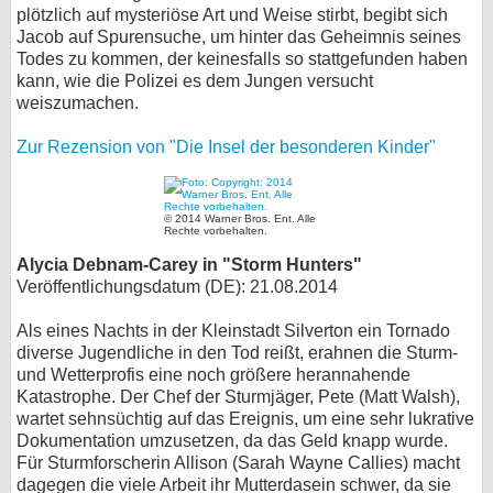
plötzlich auf mysteriöse Art und Weise stirbt, begibt sich
Jacob auf Spurensuche, um hinter das Geheimnis seines
Todes zu kommen, der keinesfalls so stattgefunden haben
kann, wie die Polizei es dem Jungen versucht
weiszumachen.
Zur Rezension von "Die Insel der besonderen Kinder"
© 2014 Warner Bros. Ent. Alle
Rechte vorbehalten.
Alycia Debnam-Carey in "Storm Hunters"
Veröffentlichungsdatum (DE): 21.08.2014
Als eines Nachts in der Kleinstadt Silverton ein Tornado
diverse Jugendliche in den Tod reißt, erahnen die Sturm-
und Wetterprofis eine noch größere herannahende
Katastrophe. Der Chef der Sturmjäger, Pete (Matt Walsh),
wartet sehnsüchtig auf das Ereignis, um eine sehr lukrative
Dokumentation umzusetzen, da das Geld knapp wurde.
Für Sturmforscherin Allison (Sarah Wayne Callies) macht
dagegen die viele Arbeit ihr Mutterdasein schwer, da sie