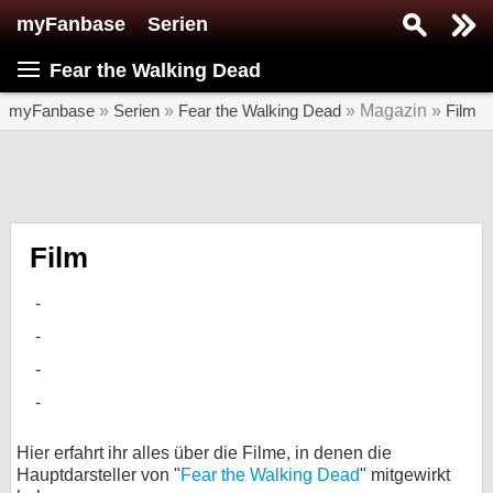
myFanbase
Serien
Serie suchen...
Fear the Walking Dead
Home
SERIEN
myFanbase
»
Serien
»
Fear the Walking Dead
» Magazin »
Film
Serien
Kolumnen
Interviews
Film
Veranstaltungen
KULTUR
Specials
SERVICE
Gewinnspiele
Hier erfahrt ihr alles über die Filme, in denen die
Hauptdarsteller von "
Fear the Walking Dead
" mitgewirkt
Forum