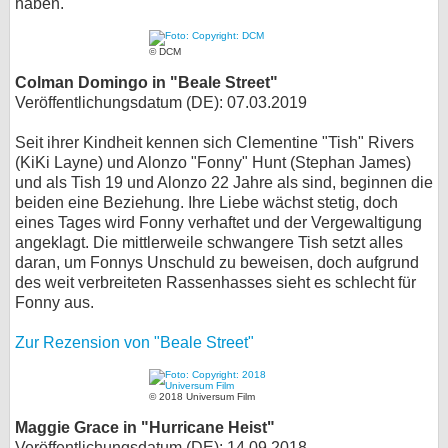
haben.
bei X
© DCM
bei Facebook
Colman Domingo in "Beale Street"
Veröffentlichungsdatum (DE): 07.03.2019
Kontakt
Seit ihrer Kindheit kennen sich Clementine "Tish" Rivers
(KiKi Layne) und Alonzo "Fonny" Hunt (Stephan James)
Nutzungsbedingungen
und als Tish 19 und Alonzo 22 Jahre als sind, beginnen die
beiden eine Beziehung. Ihre Liebe wächst stetig, doch
Datenschutz
eines Tages wird Fonny verhaftet und der Vergewaltigung
angeklagt. Die mittlerweile schwangere Tish setzt alles
daran, um Fonnys Unschuld zu beweisen, doch aufgrund
Cookie-Einstellungen
des weit verbreiteten Rassenhasses sieht es schlecht für
Fonny aus.
Impressum
Zur Rezension von "Beale Street"
Desktop-Ansicht
myFanbase
© 2018 Universum Film
Maggie Grace in "Hurricane Heist"
Veröffentlichungsdatum (DE): 14.09.2018