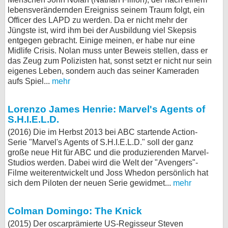
lebensverändernden Ereigniss seinem Traum folgt, ein
bei X
Officer des LAPD zu werden. Da er nicht mehr der
Jüngste ist, wird ihm bei der Ausbildung viel Skepsis
bei Facebook
entgegen gebracht. Einige meinen, er habe nur eine
Midlife Crisis. Nolan muss unter Beweis stellen, dass er
das Zeug zum Polizisten hat, sonst setzt er nicht nur sein
Kontakt
eigenes Leben, sondern auch das seiner Kameraden
aufs Spiel...
mehr
Nutzungsbedingungen
Lorenzo James Henrie: Marvel's Agents of
Datenschutz
S.H.I.E.L.D.
(2016) Die im Herbst 2013 bei ABC startende Action-
Cookie-Einstellungen
Serie "Marvel's Agents of S.H.I.E.L.D." soll der ganz
große neue Hit für ABC und die produzierenden Marvel-
Impressum
Studios werden. Dabei wird die Welt der "Avengers"-
Filme weiterentwickelt und Joss Whedon persönlich hat
Desktop-Ansicht
sich dem Piloten der neuen Serie gewidmet...
mehr
myFanbase
Colman Domingo: The Knick
(2015) Der oscarprämierte US-Regisseur Steven