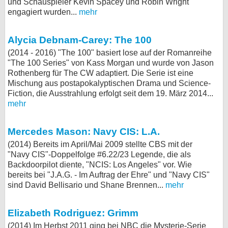
und Schauspieler Kevin Spacey und Robin Wright
engagiert wurden...
mehr
Alycia Debnam-Carey: The 100
(2014 - 2016) "The 100" basiert lose auf der Romanreihe
"The 100 Series" von Kass Morgan und wurde von Jason
Rothenberg für The CW adaptiert. Die Serie ist eine
Mischung aus postapokalyptischen Drama und Science-
Fiction, die Ausstrahlung erfolgt seit dem 19. März 2014...
mehr
Mercedes Mason: Navy CIS: L.A.
(2014) Bereits im April/Mai 2009 stellte CBS mit der
"Navy CIS"-Doppelfolge #6.22/23 Legende, die als
Backdoorpilot diente, "NCIS: Los Angeles" vor. Wie
bereits bei "J.A.G. - Im Auftrag der Ehre" und "Navy CIS"
sind David Bellisario und Shane Brennen...
mehr
Elizabeth Rodriguez: Grimm
(2014) Im Herbst 2011 ging bei NBC die Mysterie-Serie