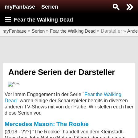
myFanbase
Serien
Serie suchen...
Fear the Walking Dead
Home
SERIEN
myFanbase
»
Serien
»
Fear the Walking Dead
» Darsteller »
Ande
Serien
Kolumnen
Interviews
Andere Serien der Darsteller
Veranstaltungen
KULTUR
Vor ihrem Engagement in der Serie "
Fear the Walking
Specials
Dead
" waren einige der Schauspieler bereits in diversen
anderen TV-Shows mit von der Partie. Wir stellen euch hier
SERVICE
diese Serien vor.
Gewinnspiele
Mercedes Mason: The Rookie
(2018 - ???) "The Rookie" handelt von dem Kleinstadt-
Forum
Menschen John Nolan (Nathan Fillion), der nach einem