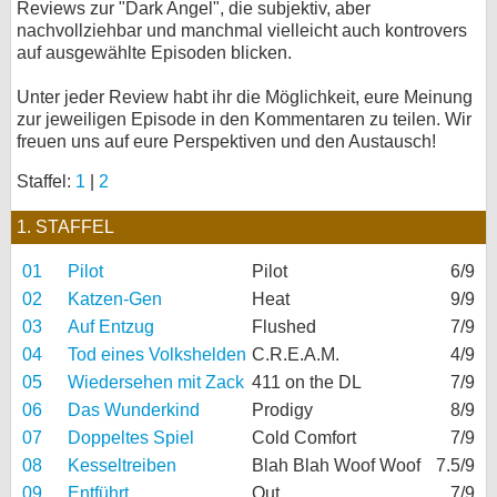
Reviews zur "Dark Angel", die subjektiv, aber
nachvollziehbar und manchmal vielleicht auch kontrovers
bei X
auf ausgewählte Episoden blicken.
bei Facebook
Unter jeder Review habt ihr die Möglichkeit, eure Meinung
zur jeweiligen Episode in den Kommentaren zu teilen. Wir
freuen uns auf eure Perspektiven und den Austausch!
Kontakt
Staffel:
1
|
2
Nutzungsbedingungen
1. STAFFEL
Datenschutz
01
Pilot
Pilot
6/9
Cookie-Einstellungen
02
Katzen-Gen
Heat
9/9
03
Auf Entzug
Flushed
7/9
Impressum
04
Tod eines Volkshelden
C.R.E.A.M.
4/9
Desktop-Ansicht
05
Wiedersehen mit Zack
411 on the DL
7/9
myFanbase
06
Das Wunderkind
Prodigy
8/9
07
Doppeltes Spiel
Cold Comfort
7/9
08
Kesseltreiben
Blah Blah Woof Woof
7.5/9
09
Entführt
Out
7/9