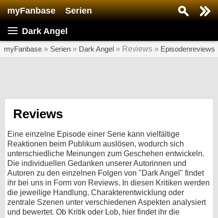
myFanbase
Serien
Serie suchen...
Dark Angel
Home
SERIEN
myFanbase
»
Serien
»
Dark Angel
» Reviews »
Episodenreviews
Serien
Kolumnen
Interviews
Reviews
Veranstaltungen
Eine einzelne Episode einer Serie kann vielfältige
KULTUR
Reaktionen beim Publikum auslösen, wodurch sich
unterschiedliche Meinungen zum Geschehen entwickeln.
Specials
Die individuellen Gedanken unserer Autorinnen und
Autoren zu den einzelnen Folgen von "Dark Angel" findet
SERVICE
ihr bei uns in Form von Reviews. In diesen Kritiken werden
Gewinnspiele
die jeweilige Handlung, Charakterentwicklung oder
zentrale Szenen unter verschiedenen Aspekten analysiert
Forum
und bewertet. Ob Kritik oder Lob, hier findet ihr die