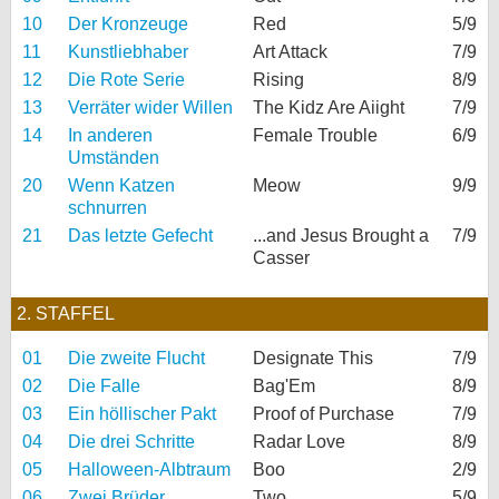
10
Der Kronzeuge
Red
5/9
11
Kunstliebhaber
Art Attack
7/9
12
Die Rote Serie
Rising
8/9
13
Verräter wider Willen
The Kidz Are Aiight
7/9
14
In anderen
Female Trouble
6/9
Umständen
20
Wenn Katzen
Meow
9/9
schnurren
21
Das letzte Gefecht
...and Jesus Brought a
7/9
Casser
2. STAFFEL
01
Die zweite Flucht
Designate This
7/9
02
Die Falle
Bag'Em
8/9
03
Ein höllischer Pakt
Proof of Purchase
7/9
04
Die drei Schritte
Radar Love
8/9
05
Halloween-Albtraum
Boo
2/9
06
Zwei Brüder
Two
5/9