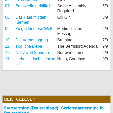
07
Ersatzteile gefällig?
Some Assembly
5/9
Required
08
Das Paar mit den
Gill Girl
8/9
Kiemen
09
Zu gut für diese Welt
Medium is the
6/9
Message
10
Die Vorhersagung
Brainiac
7/9
11
Tödliche Liebe
The Berrisford Agenda
9/9
12
Nur Zwölf Stunden
Borrowed Time
6/9
17
Liebe ist doch nicht so
Hello, Goodbye
9/9
toll
MEISTGELESEN
Starttermine (Deutschland): Serienstarttermine in