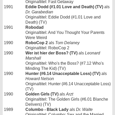
Originaltitel: Fast Getaway
1991
Eddie Dodd (#1.01 Love and Death) (TV)
als
Dr. Garabedian
Originaltitel: Eddie Dodd (#1.01 Love and
Death) (TV)
1991
Robodad
Originaltitel: And You Thought Your Parents
Were Weird
1990
RoboCop 2
als
Tom Delaney
Originaltitel: RoboCop 2
1990
Wer ist hier der Boss? (TV)
als
Leonard
Marshall
Originaltitel: Who's the Boss? (#7.12 Who's
Minding The Kid) (TV)
1990
Hunter (#6.14 Unacceptable Loss) (TV)
als
Howard Nelson
Originaltitel: Hunter (#6.14 Unacceptable Loss)
(TV)
1990
Golden Girls (TV)
als
Arzt
Originaltitel: The Golden Girls (#6.01 Blanche
Delivers) (TV)
1989
Columbo - Black Lady
als
Dr. Walte
Originaltitel: Columbo: Sex and the Married