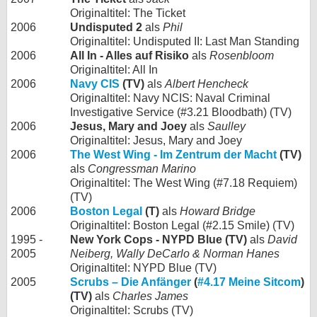
Originaltitel: The Ticket
2006
Undisputed 2
als
Phil
Originaltitel: Undisputed II: Last Man Standing
2006
All In - Alles auf Risiko
als
Rosenbloom
Originaltitel: All In
2006
Navy CIS
(TV)
als
Albert Hencheck
Originaltitel: Navy NCIS: Naval Criminal
Investigative Service (#3.21 Bloodbath) (TV)
2006
Jesus, Mary and Joey
als
Saulley
Originaltitel: Jesus, Mary and Joey
2006
The West Wing - Im Zentrum der Macht
(TV)
als
Congressman Marino
Originaltitel: The West Wing (#7.18 Requiem)
(TV)
2006
Boston Legal
(T)
als
Howard Bridge
Originaltitel: Boston Legal (#2.15 Smile) (TV)
1995 -
New York Cops - NYPD Blue (TV)
als
David
2005
Neiberg, Wally DeCarlo & Norman Hanes
Originaltitel: NYPD Blue (TV)
2005
Scrubs – Die Anfänger
(
#4.17 Meine Sitcom
)
(TV)
als
Charles James
Originaltitel: Scrubs (TV)