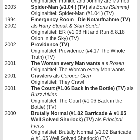
Originaltitel: Frankie and Johnny are Married
2003
Spider-Man (#1.04 ) (TV)
als
Boris (Stimme)
Originaltitel: Spider-Man (#1.04 ) (TV)
1994 -
Emergency Room - Die Notaufnahme (TV)
2002
als
Harry Stopak & Stan Seidel
Originaltitel: ER (#1.03 Hit and Run & 8.18
Orion in the Sky) (TV)
2002
Providence (TV)
Originaltitel: Providence (#4.17 The Whole
Truth) (TV)
2001
The Woman every Man wants
als
Rosen
Originaltitel: The Woman every Man wants
2001
Crawlers
als
Coroner Glen
Originaltitel: They Crawl
2001
The Court (#1.06 Back in the Bottle) (TV)
als
Buzz Atkins
Originaltitel: The Court (#1.06 Back in the
Bottle) (TV)
2000
Brutally Normal (#1.02 Barricade & #1.05
Well Solved Sherlock) (TV)
als
Principal
Fleiss
Originaltitel: Brutally Normal (#1.02 Barricade
& #1.05 Well Solved Sherlock) (TV)