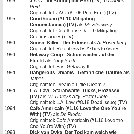
1995
J.A.G. - Im Auftrag der Ehre (TV)
als
James
Reid
Originaltitel: JAG -(#1.06 Pilot Error) (TV)
1995
Courthouse (#1.10 Mitigating
Circumstances) (TV)
als
Mr. Steinway
Originaltitel: Courthouse (#1.10 Mitigating
Circumstances) (TV)
1994
Sunset Killer - Der Erlöser
als
Al Rosenberg
Originaltitel: Relentless IV: Ashes to Ashes
1994
Getaway Coup - Schon wieder auf der
Flucht
als
Tony Bush
Originaltitel: Fast Getaway II
1994
Dangerous Dreams - Gefährliche Träume
als
James
Originaltitel: Dream a Little Dream 2
1994
L.A. Law - Staranwälte, Tricks, Prozesse
(TV)
als
Mr. Hardy's Atty. Peter Duble
Originaltitel: L.A. Law (#8.18 Dead Issue) (TV)
1994
Cafe Americain (#1.16 Love the One You're
With) (TV)
als
Dr. Rieder
Originaltitel: Cafe Americain (#1.16 Love the
One You're With) (TV)
1993
Dick van Dyke: Der Tod kam weich wie