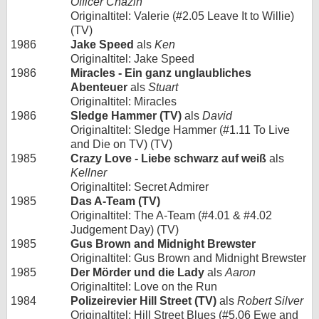
Officer Chazin
Originaltitel: Valerie (#2.05 Leave It to Willie)
(TV)
1986
Jake Speed
als
Ken
Originaltitel: Jake Speed
1986
Miracles - Ein ganz unglaubliches
Abenteuer
als
Stuart
Originaltitel: Miracles
1986
Sledge Hammer (TV)
als
David
Originaltitel: Sledge Hammer (#1.11 To Live
and Die on TV) (TV)
1985
Crazy Love - Liebe schwarz auf weiß
als
Kellner
Originaltitel: Secret Admirer
1985
Das A-Team (TV)
Originaltitel: The A-Team (#4.01 & #4.02
Judgement Day) (TV)
1985
Gus Brown and Midnight Brewster
Originaltitel: Gus Brown and Midnight Brewster
1985
Der Mörder und die Lady
als
Aaron
Originaltitel: Love on the Run
1984
Polizeirevier Hill Street (TV)
als
Robert Silver
Originaltitel: Hill Street Blues (#5.06 Ewe and