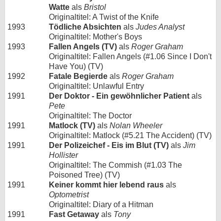
Watte
als
Bristol
Originaltitel: A Twist of the Knife
1993
Tödliche Absichten
als
Judes Analyst
Originaltitel: Mother's Boys
1993
Fallen Angels (TV)
als
Roger Graham
Originaltitel: Fallen Angels (#1.06 Since I Don't
Have You) (TV)
1992
Fatale Begierde
als
Roger Graham
Originaltitel: Unlawful Entry
1991
Der Doktor - Ein gewöhnlicher Patient
als
Pete
Originaltitel: The Doctor
1991
Matlock (TV)
als
Nolan Wheeler
Originaltitel: Matlock (#5.21 The Accident) (TV)
1991
Der Polizeichef - Eis im Blut (TV)
als
Jim
Hollister
Originaltitel: The Commish (#1.03 The
Poisoned Tree) (TV)
1991
Keiner kommt hier lebend raus
als
Optometrist
Originaltitel: Diary of a Hitman
1991
Fast Getaway
als
Tony