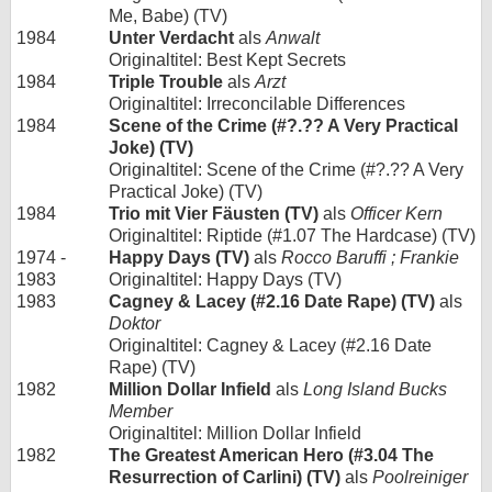
Me, Babe) (TV)
1984
Unter Verdacht
als
Anwalt
Originaltitel: Best Kept Secrets
1984
Triple Trouble
als
Arzt
Originaltitel: Irreconcilable Differences
1984
Scene of the Crime (#?.?? A Very Practical
Joke) (TV)
Originaltitel: Scene of the Crime (#?.?? A Very
Practical Joke) (TV)
1984
Trio mit Vier Fäusten (TV)
als
Officer Kern
Originaltitel: Riptide (#1.07 The Hardcase) (TV)
1974 -
Happy Days (TV)
als
Rocco Baruffi ; Frankie
1983
Originaltitel: Happy Days (TV)
1983
Cagney & Lacey (#2.16 Date Rape) (TV)
als
Doktor
Originaltitel: Cagney & Lacey (#2.16 Date
Rape) (TV)
1982
Million Dollar Infield
als
Long Island Bucks
Member
Originaltitel: Million Dollar Infield
1982
The Greatest American Hero (#3.04 The
Resurrection of Carlini) (TV)
als
Poolreiniger