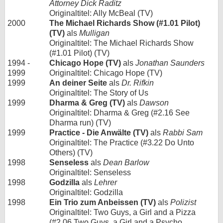
Attorney Dick Raditz
Originaltitel: Ally McBeal (TV)
2000
The Michael Richards Show (#1.01 Pilot)
(TV)
als
Mulligan
Originaltitel: The Michael Richards Show
(#1.01 Pilot) (TV)
1994 -
Chicago Hope (TV)
als
Jonathan Saunders
1999
Originaltitel: Chicago Hope (TV)
1999
An deiner Seite
als
Dr. Rifkin
Originaltitel: The Story of Us
1999
Dharma & Greg (TV)
als
Dawson
Originaltitel: Dharma & Greg (#2.16 See
Dharma run) (TV)
1999
Practice - Die Anwälte (TV)
als
Rabbi Sam
Originaltitel: The Practice (#3.22 Do Unto
Others) (TV)
1998
Senseless
als
Dean Barlow
Originaltitel: Senseless
1998
Godzilla
als
Lehrer
Originaltitel: Godzilla
1998
Ein Trio zum Anbeissen (TV)
als
Polizist
Originaltitel: Two Guys, a Girl and a Pizza
(#2.06 Two Guys, a Girl and a Psycho