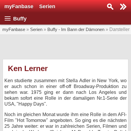
myFanbase
Serien
Serie suchen...
Buffy
Home
SERIEN
myFanbase
»
Serien
»
Buffy - Im Bann der Dämonen
» Darsteller
Serien
Kolumnen
Interviews
Ken Lerner
Veranstaltungen
Ken studierte zusammen mit Stella Adler in New York, wo
KULTUR
er auch schon in einer off-off Broadway-Produktion zu
sehen war. 1975 ging er dann nach Los Angeles und
Specials
bekam sofort eine Rolle in der damaligen Nr.1-Serie der
USA, "Happy Days".
SERVICE
Gewinnspiele
Noch im gleichen Monat wurde ihm eine Rolle in dem AFI-
Film "Hot Tomorrow" angeboten. So ging es die nächsten
25 Jahre weiter: er war in zahlreichen Serien, Filmen und
Forum