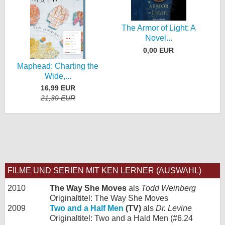
The Armor of Light: A
Novel...
0,00 EUR
Maphead: Charting the
Wide,...
16,99 EUR
21,39 EUR
FILME UND SERIEN MIT KEN LERNER (AUSWAHL)
2010
The Way She Moves
als
Todd Weinberg
Originaltitel: The Way She Moves
2009
Two and a Half Men
(TV)
als
Dr. Levine
Originaltitel: Two and a Hald Men (#6.24