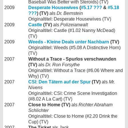
Baseball Was Better with Steroids) (TV)
2009
Desperate Housewives
(
#5.17 ???
&
#5.18
???
) (TV)
als
Dr. Bernstein
Originaltitel: Desperate Housewives (TV)
2009
Castle
(TV)
als
Polizeianwalt
Originaltitel: Castle (#1.02 Nanny McDead)
(TV)
2009
Weeds - Kleine Deals unter Nachbarn
(TV)
Originaltitel: Weeds (#5.08 A Distinctive Horn)
(TV)
2007
Without a Trace - Spurlos verschwunden
(TV)
als
Dr. Ron Forsythe
Originaltitel: Without a Trace (#6.06 Where and
Why) (TV)
2007
CSI: Den Tätern auf der Spur
(TV)
als
Mr.
Nivens
Originaltitel: CSI: Crime Scene Investigation
(#8.02 A La Cart) (TV)
2007
Close to Home (TV)
als
Richter Abraham
Schlichter
Originaltitel: Close to Home (#2.20 Drink the
Cup) (TV)
2007
The Ticket
als
Jack