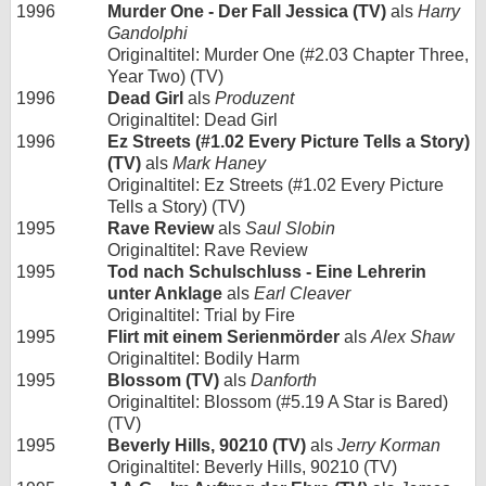
1996
Murder One - Der Fall Jessica (TV)
als
Harry
Gandolphi
Originaltitel: Murder One (#2.03 Chapter Three,
Year Two) (TV)
1996
Dead Girl
als
Produzent
Originaltitel: Dead Girl
1996
Ez Streets (#1.02 Every Picture Tells a Story)
(TV)
als
Mark Haney
Originaltitel: Ez Streets (#1.02 Every Picture
Tells a Story) (TV)
1995
Rave Review
als
Saul Slobin
Originaltitel: Rave Review
1995
Tod nach Schulschluss - Eine Lehrerin
unter Anklage
als
Earl Cleaver
Originaltitel: Trial by Fire
1995
Flirt mit einem Serienmörder
als
Alex Shaw
Originaltitel: Bodily Harm
1995
Blossom (TV)
als
Danforth
Originaltitel: Blossom (#5.19 A Star is Bared)
(TV)
1995
Beverly Hills, 90210 (TV)
als
Jerry Korman
Originaltitel: Beverly Hills, 90210 (TV)