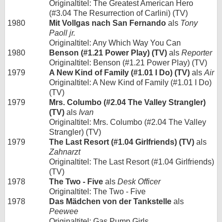
Originaltitel: The Greatest American Hero
(#3.04 The Resurrection of Carlini) (TV)
1980
Mit Vollgas nach San Fernando
als
Tony
Paoll jr.
Originaltitel: Any Which Way You Can
1980
Benson (#1.21 Power Play) (TV)
als
Reporter
Originaltitel: Benson (#1.21 Power Play) (TV)
1979
A New Kind of Family (#1.01 I Do) (TV)
als
Air
Originaltitel: A New Kind of Family (#1.01 I Do)
(TV)
1979
Mrs. Columbo (#2.04 The Valley Strangler)
(TV)
als
Ivan
Originaltitel: Mrs. Columbo (#2.04 The Valley
Strangler) (TV)
1979
The Last Resort (#1.04 Girlfriends) (TV)
als
Zahnarzt
Originaltitel: The Last Resort (#1.04 Girlfriends)
(TV)
1978
The Two - Five
als
Desk Officer
Originaltitel: The Two - Five
1978
Das Mädchen von der Tankstelle
als
Peewee
Originaltitel: Gas Pump Girls