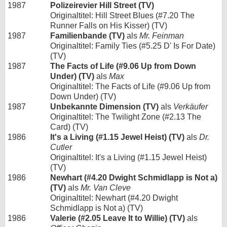
1987
Polizeirevier Hill Street (TV)
Originaltitel: Hill Street Blues (#7.20 The
Runner Falls on His Kisser) (TV)
1987
Familienbande (TV)
als
Mr. Feinman
Originaltitel: Family Ties (#5.25 D' Is For Date)
(TV)
1987
The Facts of Life (#9.06 Up from Down
Under) (TV)
als
Max
Originaltitel: The Facts of Life (#9.06 Up from
Down Under) (TV)
1987
Unbekannte Dimension (TV)
als
Verkäufer
Originaltitel: The Twilight Zone (#2.13 The
Card) (TV)
1986
It's a Living (#1.15 Jewel Heist) (TV)
als
Dr.
Cutler
Originaltitel: It's a Living (#1.15 Jewel Heist)
(TV)
1986
Newhart (#4.20 Dwight Schmidlapp is Not a)
(TV)
als
Mr. Van Cleve
Originaltitel: Newhart (#4.20 Dwight
Schmidlapp is Not a) (TV)
1986
Valerie (#2.05 Leave It to Willie) (TV)
als