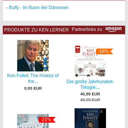
Buffy - Im Bann der Dämonen
Partnerlinks zu
PRODUKTE ZU KEN LERNER
-18%
Ken Follet: The History of
the...
Die große Jahrhundert-
Trilogie:...
0,00 EUR
40,99 EUR
49,99 EUR
-21%