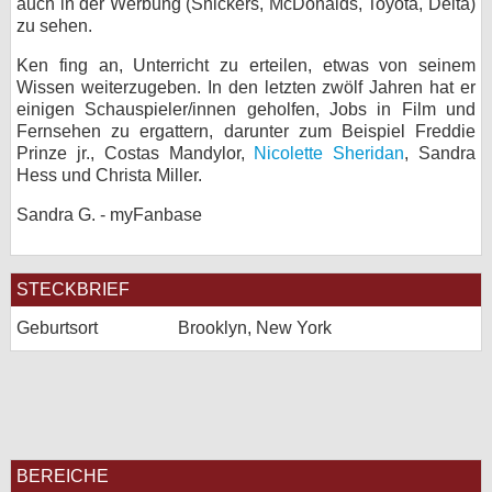
auch in der Werbung (Snickers, McDonalds, Toyota, Delta)
zu sehen.
bei X
Ken fing an, Unterricht zu erteilen, etwas von seinem
bei Facebook
Wissen weiterzugeben. In den letzten zwölf Jahren hat er
einigen Schauspieler/innen geholfen, Jobs in Film und
Fernsehen zu ergattern, darunter zum Beispiel Freddie
Kontakt
Prinze jr., Costas Mandylor,
Nicolette Sheridan
, Sandra
Hess und Christa Miller.
Nutzungsbedingungen
Sandra G. - myFanbase
Datenschutz
STECKBRIEF
Cookie-Einstellungen
Geburtsort
Brooklyn, New York
Impressum
Desktop-Ansicht
myFanbase
BEREICHE