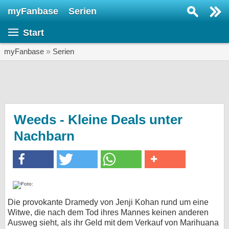
myFanbase
Serien
Serie suchen...
Start
Home
SERIEN
myFanbase
»
Serien
Serien
Kolumnen
Interviews
Weeds - Kleine Deals unter
Nachbarn
Veranstaltungen
KULTUR
Specials
SERVICE
Gewinnspiele
Die provokante Dramedy von Jenji Kohan rund um eine
Witwe, die nach dem Tod ihres Mannes keinen anderen
Forum
Ausweg sieht, als ihr Geld mit dem Verkauf von Marihuana