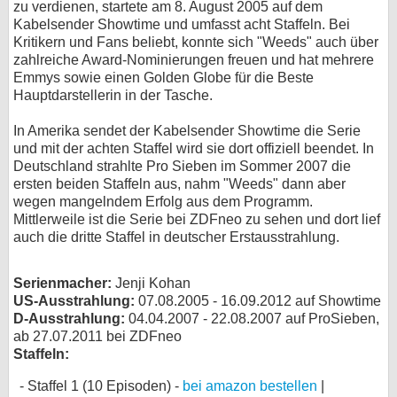
zu verdienen, startete am 8. August 2005 auf dem
Kabelsender Showtime und umfasst acht Staffeln. Bei
bei X
Kritikern und Fans beliebt, konnte sich "Weeds" auch über
zahlreiche Award-Nominierungen freuen und hat mehrere
bei Facebook
Emmys sowie einen Golden Globe für die Beste
Hauptdarstellerin in der Tasche.
Kontakt
In Amerika sendet der Kabelsender Showtime die Serie
und mit der achten Staffel wird sie dort offiziell beendet. In
Nutzungsbedingungen
Deutschland strahlte Pro Sieben im Sommer 2007 die
ersten beiden Staffeln aus, nahm "Weeds" dann aber
Datenschutz
wegen mangelndem Erfolg aus dem Programm.
Mittlerweile ist die Serie bei ZDFneo zu sehen und dort lief
Cookie-Einstellungen
auch die dritte Staffel in deutscher Erstausstrahlung.
Impressum
Serienmacher:
Jenji Kohan
US-Ausstrahlung:
07.08.2005 - 16.09.2012 auf Showtime
Desktop-Ansicht
D-Ausstrahlung:
04.04.2007 - 22.08.2007 auf ProSieben,
myFanbase
ab 27.07.2011 bei ZDFneo
Staffeln:
Staffel 1 (10 Episoden) -
bei amazon bestellen
|