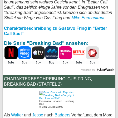
kaum jemand sein wahres Gesicht kennt. In "Better Call
Saul", das zeitlich einige Jahre vor den Ereignissen von
bei X
"Breaking Bad" angesiedelt ist, kreuzen sich ab der dritten
Staffel die Wege von Gus Fring und
Mike Ehrmantraut
.
bei Facebook
Charakterbeschreibung zu Gustavo Fring in "Better
Call Saul"
Kontakt
Die Serie "Breaking Bad" ansehen:
Nutzungsbedingungen
Datenschutz
Cookie-Einstellungen
Powered by
CHARAKTERBESCHREIBUNG: GUS FRING,
Impressum
BREAKING BAD (STAFFEL 2)
Desktop-Ansicht
myFanbase
Giancarlo Esposito, Breaking
Bad
© Ben Leuner/AMC
Als
Walter
und
Jesse
nach
Badgers
Verhaftung, dem Mord