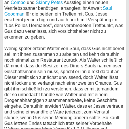
an
Combo
und
Skinny Petes
Ausstieg einen neuen
Vertriebspartner benötigen, arrangiert ihr Anwalt
Saul
Goodman
für die beiden ein Treffen mit Gus. Jesse
erscheint jedoch high und auch noch mit Verspätung im
"Los Pollos Hermanos", dem verabredeten Treffpunkt, was
Gus dazu veranlasst, sich vorsichtshalber nicht zu
erkennen zu geben.
Wenig später erfährt Walter von Saul, dass Gus nicht bereit
sei, mit ihnen zusammen zu arbeiten und kehrt daraufhin
noch einmal zum Restaurant zurück. Als Walter schließlich
dämmert, dass der Besitzer des Diners Sauls namenloser
Geschäftsmann sein muss, spricht er ihn direkt darauf an.
Dieser stellt sich zunächst unwissend, doch Walter lässt
nicht locker und verlangt nach einer zweiten Chance. Gus
gibt ihm schließlich zu verstehen, dass er mit jemandem,
der so unbedacht handle wie Walter und mit einem
Drogenabhängigen zusammenarbeite, keine Geschäfte
eingehe. Daraufhin erwidert Walter, dass er Jesse vertraue
und seine einwandfreie Ware jederzeit zum Verkauf
stünde, wenn Gus seine Meinung ändern sollte. So kauft
Gus letzten Endes tatsächlich trotz seiner Vorbehalte