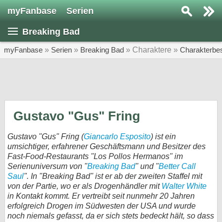
myFanbase
Serien
Serie suchen...
Breaking Bad
Home
SERIEN
myFanbase
»
Serien
»
Breaking Bad
» Charaktere »
Charakterbe
Serien
Kolumnen
Interviews
Gustavo "Gus" Fring
Veranstaltungen
Gustavo "Gus" Fring (
Giancarlo Esposito
) ist ein
KULTUR
umsichtiger, erfahrener Geschäftsmann und Besitzer des
Fast-Food-Restaurants "Los Pollos Hermanos" im
Specials
Serienuniversum von "
Breaking Bad
" und "
Better Call
Saul
". In "Breaking Bad" ist er ab der zweiten Staffel mit
SERVICE
von der Partie, wo er als Drogenhändler mit
Walter White
Gewinnspiele
in Kontakt kommt. Er vertreibt seit nunmehr 20 Jahren
erfolgreich Drogen im Südwesten der USA und wurde
Forum
noch niemals gefasst, da er sich stets bedeckt hält, so dass