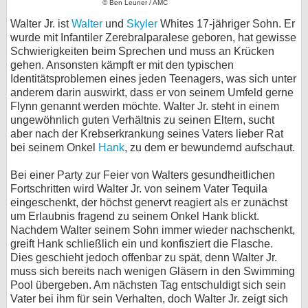
© Ben Leuner / AMC
bei X
Walter Jr. ist
Walter
und
Skyler
Whites 17-jähriger Sohn. Er
wurde mit Infantiler Zerebralparalese geboren, hat gewisse
bei Facebook
Schwierigkeiten beim Sprechen und muss an Krücken
gehen. Ansonsten kämpft er mit den typischen
Identitätsproblemen eines jeden Teenagers, was sich unter
anderem darin auswirkt, dass er von seinem Umfeld gerne
Kontakt
Flynn genannt werden möchte. Walter Jr. steht in einem
ungewöhnlich guten Verhältnis zu seinen Eltern, sucht
Nutzungsbedingungen
aber nach der Krebserkrankung seines Vaters lieber Rat
bei seinem Onkel
Hank
, zu dem er bewundernd aufschaut.
Datenschutz
Bei einer Party zur Feier von Walters gesundheitlichen
Cookie-Einstellungen
Fortschritten wird Walter Jr. von seinem Vater Tequila
eingeschenkt, der höchst genervt reagiert als er zunächst
Impressum
um Erlaubnis fragend zu seinem Onkel Hank blickt.
Nachdem Walter seinem Sohn immer wieder nachschenkt,
Desktop-Ansicht
greift Hank schließlich ein und konfisziert die Flasche.
myFanbase
Dies geschieht jedoch offenbar zu spät, denn Walter Jr.
muss sich bereits nach wenigen Gläsern in den Swimming
Pool übergeben. Am nächsten Tag entschuldigt sich sein
Vater bei ihm für sein Verhalten, doch Walter Jr. zeigt sich