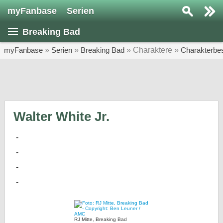
myFanbase
Serien
Serie suchen...
Breaking Bad
Home
SERIEN
myFanbase
»
Serien
»
Breaking Bad
» Charaktere »
Charakterbe
Serien
Kolumnen
Interviews
Walter White Jr.
Veranstaltungen
KULTUR
Specials
SERVICE
Gewinnspiele
Forum
RJ Mitte, Breaking Bad