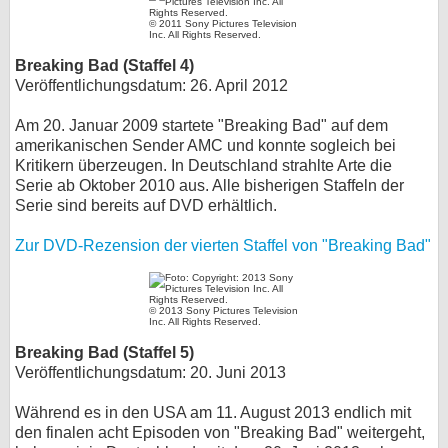
© 2011 Sony Pictures Television
bei X
Inc. All Rights Reserved.
Breaking Bad (Staffel 4)
bei Facebook
Veröffentlichungsdatum: 26. April 2012
Am 20. Januar 2009 startete "Breaking Bad" auf dem
Kontakt
amerikanischen Sender AMC und konnte sogleich bei
Kritikern überzeugen. In Deutschland strahlte Arte die
Nutzungsbedingungen
Serie ab Oktober 2010 aus. Alle bisherigen Staffeln der
Serie sind bereits auf DVD erhältlich.
Datenschutz
Zur DVD-Rezension der vierten Staffel von "Breaking Bad"
Cookie-Einstellungen
Impressum
© 2013 Sony Pictures Television
Inc. All Rights Reserved.
Desktop-Ansicht
Breaking Bad (Staffel 5)
myFanbase
Veröffentlichungsdatum: 20. Juni 2013
Während es in den USA am 11. August 2013 endlich mit
den finalen acht Episoden von "Breaking Bad" weitergeht,