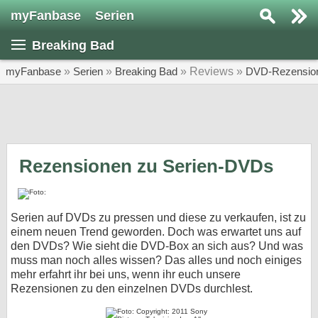
myFanbase
Serien
Serie suchen...
Breaking Bad
Home
SERIEN
myFanbase
»
Serien
»
Breaking Bad
» Reviews »
DVD-Rezensio
Serien
Kolumnen
Interviews
Rezensionen zu Serien-DVDs
Veranstaltungen
KULTUR
Serien auf DVDs zu pressen und diese zu verkaufen, ist zu
Specials
einem neuen Trend geworden. Doch was erwartet uns auf
den DVDs? Wie sieht die DVD-Box an sich aus? Und was
SERVICE
muss man noch alles wissen? Das alles und noch einiges
mehr erfahrt ihr bei uns, wenn ihr euch unsere
Gewinnspiele
Rezensionen zu den einzelnen DVDs durchlest.
Forum