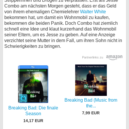
Stripperinnen und Drogen zu verprassen. Erst als Jesse
Combo am nächsten Morgen gesteht, dass er das Geld
bei X
von ihrem ehemaligen Chemielehrer
Walter White
bekommen hat, um damit ein Wohnmobil zu kaufen,
bei Facebook
bekommen die beiden Panik. Doch Combo hat ziemlich
schnell eine Idee und klaut kurzerhand das Wohnmobil
seiner Eltern, um es Jesse zu geben. Auf eine Anzeige
Kontakt
verzichtet seine Mutter in dem Fall, um ihren Sohn nicht in
Schwierigkeiten zu bringen.
Nutzungsbedingungen
Partnerlinks zu
Datenschutz
Cookie-Einstellungen
Impressum
Desktop-Ansicht
Breaking Bad (Music from
myFanbase
the...
Breaking Bad: Die finale
7,99 EUR
Season
14,17 EUR