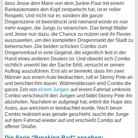
dass Jesse dem Mann von dem Junkie-Paar mit einem
Bankautomaten den Kopf zerquetscht hat, ist er voller
Respekt. Und nicht nur er, sondern die ganze
Drogenszene ist beeindruckt und niemand würde es nun
mehr wagen, die Jungs zu verarschen. Das bringt Walter
und Jesse nun dazu, die Chance zu nutzen und ihr Revier
auszuweiten, um den kompletten Drogenmarkt der Stadt zu
beherrschen. Die beiden schicken Combo zum
Drogenverkauf in eine Gegend, die eigentlich fest in der
Hand eines anderen Dealers ist. Und obwohl sich Combo
sichtlich unwohl bei der Sache fühlt, versucht er seinen
Auftrag auszuführen. Erst als er bemerkt, dass ihn zwei
Männer aus einem Auto beobachten, ruft er Skinny Pete an
und berichtet ihm davon. Währenddessen wird Combo die
ganze Zeit von
einem Jungen
auf einem Fahrrad umkreist.
Combo verscheucht den Jungen und bittet Skinny Pete ihn
abzuholen. Nachdem er aufgelegt hat, ertönt die Hupe des
Autos, aus welchem er beobachtet wurde. Noch bevor
Combo realisiert was gerade geschieht, taucht der Junge
auf dem Fahrrad wieder auf und erschießt Combo auf
offener Straße.
Die Serie "Breaking Bad" ansehen: