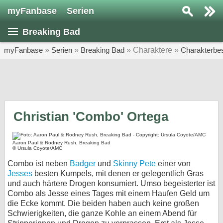
myFanbase
Serien
Serie suchen...
Breaking Bad
Home
SERIEN
myFanbase
»
Serien
»
Breaking Bad
» Charaktere »
Charakterbe
Serien
Kolumnen
Interviews
Christian 'Combo' Ortega
Veranstaltungen
Aaron Paul & Rodney Rush, Breaking Bad
KULTUR
© Ursula Coyote/AMC
Specials
Combo ist neben
Badger
und
Skinny Pete
einer von
Jesses
besten Kumpels, mit denen er gelegentlich Gras
SERVICE
und auch härtere Drogen konsumiert. Umso begeisterter ist
Combo als Jesse eines Tages mit einem Haufen Geld um
Gewinnspiele
die Ecke kommt. Die beiden haben auch keine großen
Schwierigkeiten, die ganze Kohle an einem Abend für
Forum