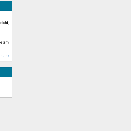
icht,
stern
ntare