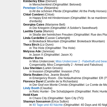
Kimberley Elise
(Denver)
in Menschenkind (Originaltitel: Beloved)
Penelope Cruz
(Alejandra)
in All die schönen Pferde (Originaltitel: All the Pretty Horses)
Chloé Combret
(Chloé)
in Happy End mit Hindernissen (Originaltitel: Ils se marière
d'enfants)
Georgina Cates
(Marianne Bell)
in Die Kriegerin (Originaltitel: A Soldier's Sweetheart)
Laetitia Casta
(Marion)
in Straße der heimlichen Freuden (Originaltitel: Rue des Plai
Linda Cardellini
(Cassie Cartwright)
in Brokeback Mountain (Originaltitel: Brokeback Mountain)
Thora Birch
(Liz Dunn)
in The Hole (Originaltitel: The Hole)
Melyssa Ade
(Janessa)
in Jason X (Originaltitel: Jason X)
Heather Burns
in Miss Undercover,
Miss Undercover 2 - Fabelhaft und bewa
Congeniality, Miss Congeniality 2 - Armed and Fabulous)
Lisa Sheridan
(Larkin Groves)
in Invasion (Originaltitel: Invasion (TV))
Gloria Reuben
(Ass. Jeanie Boulet)
in Emergency Room - Die Notaufnahme (Originaltitel: ER (T
Florence Darel
(Camille de la Richardais)
in Der Graf von Monte Christo (Originaltitel: Le Comte de Mo
Lindy Booth
(Claudia)
in Relic Hunter - Die Schatzjägerin (Originaltitel: Relic Hunte
Heidi Klum
in Chaos City (Originaltitel: Spin City (TV))
Shannyn Sossamon
(Erica Sutton)
in
40 Tage und 40 Nächte
(Originaltitel: 40 Days and 40 Nig