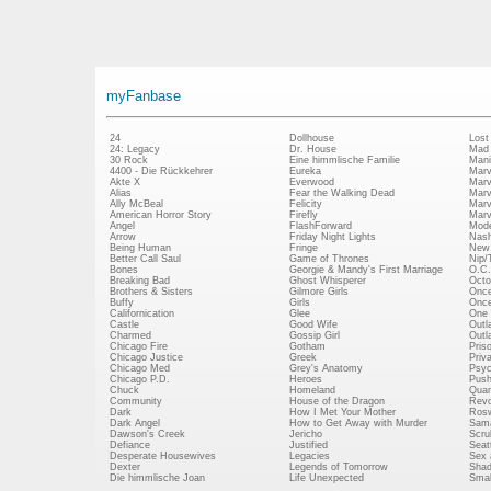
myFanbase
24
Dollhouse
Lost
24: Legacy
Dr. House
Mad
30 Rock
Eine himmlische Familie
Mani
4400 - Die Rückkehrer
Eureka
Marv
Akte X
Everwood
Marv
Alias
Fear the Walking Dead
Marv
Ally McBeal
Felicity
Marv
American Horror Story
Firefly
Marv
Angel
FlashForward
Mode
Arrow
Friday Night Lights
Nash
Being Human
Fringe
New 
Better Call Saul
Game of Thrones
Nip/
Bones
Georgie & Mandy's First Marriage
O.C.
Breaking Bad
Ghost Whisperer
Octo
Brothers & Sisters
Gilmore Girls
Once
Buffy
Girls
Once
Californication
Glee
One 
Castle
Good Wife
Outl
Charmed
Gossip Girl
Outl
Chicago Fire
Gotham
Pris
Chicago Justice
Greek
Priv
Chicago Med
Grey's Anatomy
Psy
Chicago P.D.
Heroes
Push
Chuck
Homeland
Quan
Community
House of the Dragon
Revo
Dark
How I Met Your Mother
Rosw
Dark Angel
How to Get Away with Murder
Sam
Dawson's Creek
Jericho
Scru
Defiance
Justified
Seatt
Desperate Housewives
Legacies
Sex 
Dexter
Legends of Tomorrow
Shad
Die himmlische Joan
Life Unexpected
Small