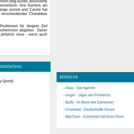
erin tätig wurde, absolvierte
erzieherin. Ihre Karriere als
lange zurück und Carola hat
l verschiedenster Charaktere
Problemen für längere Zeit
recherinnen abgeben. Daher
e plötzlich neue - wenn auch
RONISATION)
BEREICHE
xy Quest)
Alias - Die Agentin
Angel - Jäger der Finsternis
Buffy - Im Bann der Dämonen
Charmed - Zauberhafte Hexen
Nip/Tuck - Schönheit hat ihren Preis