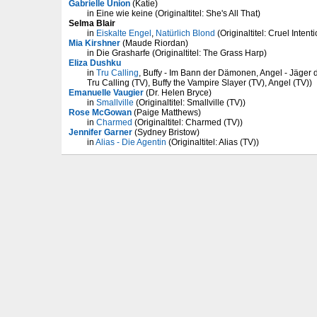
Gabrielle Union
(Katie)
in Eine wie keine (Originaltitel: She's All That)
Selma Blair
in
Eiskalte Engel
,
Natürlich Blond
(Originaltitel: Cruel Inten
Mia Kirshner
(Maude Riordan)
in Die Grasharfe (Originaltitel: The Grass Harp)
Eliza Dushku
in
Tru Calling
, Buffy - Im Bann der Dämonen, Angel - Jäger der
Tru Calling (TV), Buffy the Vampire Slayer (TV), Angel (TV))
Emanuelle Vaugier
(Dr. Helen Bryce)
in
Smallville
(Originaltitel: Smallville (TV))
Rose McGowan
(Paige Matthews)
in
Charmed
(Originaltitel: Charmed (TV))
Jennifer Garner
(Sydney Bristow)
in
Alias - Die Agentin
(Originaltitel: Alias (TV))