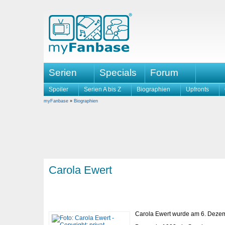
Serien
Specials
Forum
Spoiler
Serien A bis Z
Biographien
Upfronts
myFanbase
»
Biographien
Carola Ewert
Carola Ewert wurde am 6. Dezem