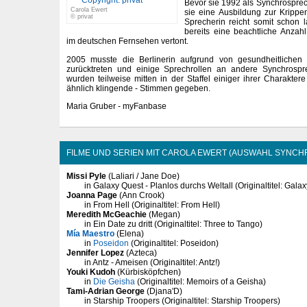
Bevor sie 1992 als Synchrosprech
Carola Ewert
sie eine Ausbildung zur Krippen
© privat
Sprecherin reicht somit schon 
bereits eine beachtliche Anzah
im deutschen Fernsehen vertont.
2005 musste die Berlinerin aufgrund von gesundheitlichen 
zurücktreten und einige Sprechrollen an andere Synchrosp
wurden teilweise mitten in der Staffel einiger ihrer Charakter
ähnlich klingende - Stimmen gegeben.
Maria Gruber - myFanbase
FILME UND SERIEN MIT CAROLA EWERT (AUSWAHL SYNCH
Missi Pyle
(Laliari / Jane Doe)
in Galaxy Quest - Planlos durchs Weltall (Originaltitel: Gala
Joanna Page
(Ann Crook)
in From Hell (Originaltitel: From Hell)
Meredith McGeachie
(Megan)
in Ein Date zu dritt (Originaltitel: Three to Tango)
Mía Maestro
(Elena)
in
Poseidon
(Originaltitel: Poseidon)
Jennifer Lopez
(Azteca)
in Antz - Ameisen (Originaltitel: Antz!)
Youki Kudoh
(Kürbisköpfchen)
in
Die Geisha
(Originaltitel: Memoirs of a Geisha)
Tami-Adrian George
(Djana'D)
in Starship Troopers (Originaltitel: Starship Troopers)