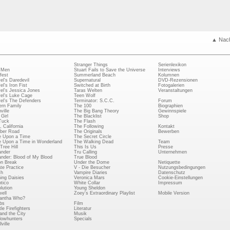
▲ Nac
Stranger Things
Serienlexikon
 Men
Stuart Fails to Save the Universe
Interviews
fest
Summerland Beach
Kolumnen
el's Daredevil
Supernatural
DVD-Rezensionen
el's Iron Fist
Switched at Birth
Fotogalerien
el's Jessica Jones
Taras Welten
Veranstaltungen
el's Luke Cage
Teen Wolf
el's The Defenders
Terminator: S.C.C.
Forum
rn Family
The 100
Biographien
ville
The Big Bang Theory
Gewinnspiele
Girl
The Blacklist
Shop
Tuck
The Flash
, California
The Following
Kontakt
ber Road
The Originals
Bewerben
 Upon a Time
The Secret Circle
 Upon a Time in Wonderland
The Walking Dead
Team
Tree Hill
This Is Us
Presse
ander
Tru Calling
Unternehmen
ander: Blood of My Blood
True Blood
on Break
Under the Dome
Netiquette
ate Practice
V - Die Besucher
Nutzungsbedingungen
ch
Vampire Diaries
Datenschutz
ing Daisies
Veronica Mars
Cookie-Einstellungen
tico
White Collar
Impressum
lution
Young Sheldon
ell
Zoey's Extraordinary Playlist
Mobile Version
antha Who?
bs
Film
le Firefighters
Literatur
and the City
Musik
owhunters
Specials
ville