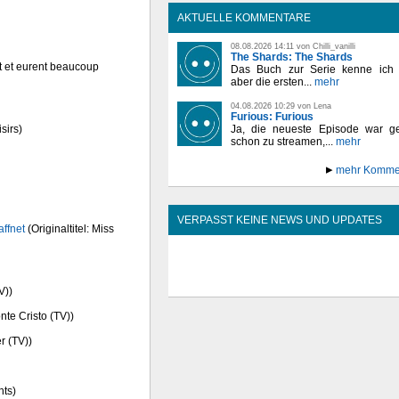
AKTUELLE KOMMENTARE
08.08.2026 14:11 von Chilli_vanilli
The Shards: The Shards
nt et eurent beaucoup
Das Buch zur Serie kenne ich n
aber die ersten...
mehr
04.08.2026 10:29 von Lena
Furious: Furious
sirs)
Ja, die neueste Episode war ge
schon zu streamen,...
mehr
mehr Komme
VERPASST KEINE NEWS UND UPDATES
ffnet
(Originaltitel: Miss
V))
nte Cristo (TV))
r (TV))
hts)