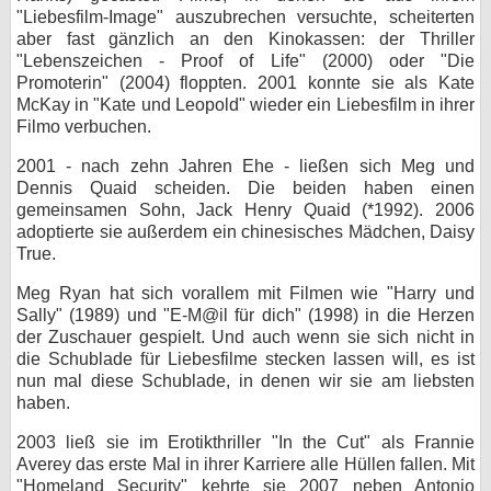
"Liebesfilm-Image" auszubrechen versuchte, scheiterten
aber fast gänzlich an den Kinokassen: der Thriller
"Lebenszeichen - Proof of Life" (2000) oder "Die
Promoterin" (2004) floppten. 2001 konnte sie als Kate
McKay in "Kate und Leopold" wieder ein Liebesfilm in ihrer
Filmo verbuchen.
2001 - nach zehn Jahren Ehe - ließen sich Meg und
Dennis Quaid scheiden. Die beiden haben einen
gemeinsamen Sohn, Jack Henry Quaid (*1992). 2006
adoptierte sie außerdem ein chinesisches Mädchen, Daisy
True.
Meg Ryan hat sich vorallem mit Filmen wie "Harry und
Sally" (1989) und "E-M@il für dich" (1998) in die Herzen
der Zuschauer gespielt. Und auch wenn sie sich nicht in
die Schublade für Liebesfilme stecken lassen will, es ist
nun mal diese Schublade, in denen wir sie am liebsten
haben.
2003 ließ sie im Erotikthriller "In the Cut" als Frannie
Averey das erste Mal in ihrer Karriere alle Hüllen fallen. Mit
"Homeland Security" kehrte sie 2007 neben Antonio