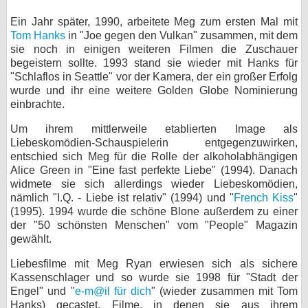
Ein Jahr später, 1990, arbeitete Meg zum ersten Mal mit
Tom Hanks
in "Joe gegen den Vulkan" zusammen, mit dem
sie noch in einigen weiteren Filmen die Zuschauer
begeistern sollte. 1993 stand sie wieder mit Hanks für
"Schlaflos in Seattle" vor der Kamera, der ein großer Erfolg
wurde und ihr eine weitere Golden Globe Nominierung
einbrachte.
Um ihrem mittlerweile etablierten Image als
Liebeskomödien-Schauspielerin entgegenzuwirken,
entschied sich Meg für die Rolle der alkoholabhängigen
Alice Green in "Eine fast perfekte Liebe" (1994). Danach
widmete sie sich allerdings wieder Liebeskomödien,
nämlich "I.Q. - Liebe ist relativ" (1994) und "
French Kiss
"
(1995). 1994 wurde die schöne Blone außerdem zu einer
der "50 schönsten Menschen" vom "People" Magazin
gewählt.
Liebesfilme mit Meg Ryan erwiesen sich als sichere
Kassenschlager und so wurde sie 1998 für "Stadt der
Engel" und "
e-m@il für dich
" (wieder zusammen mit Tom
Hanks) gecastet. Filme, in denen sie aus ihrem