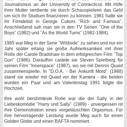
Journalismus an der University of Connecticut. Mit Hilfe
bei X
ihrer Mutter verdiente sie durch Schauspielerei das Geld
um sich ihr Studium finanzieren zu können. 1981 hatte sie
bei Facebook
ihr Filmdebüt in George Cukors "Rich and Famous".
Anschließend sah man sie in den TV Serien "One of the
Boys" (1982) und "As the World Turns" (1982-1984).
Kontakt
1985 war Meg in der Serie "Wildside" zu sehen und nur ein
Jahr später erlang sie große Aufmerksamkeit mit ihrer
Nutzungsbedingungen
Rolle der Carole Bradshaw in dem erfolgreichen Film "Top
Gun" (1986). Daraufhin castete sie Steven Spielberg für
Datenschutz
seinen Film "Innerspace" (1987), wo sie mit Dennis Quaid
zusammenspielte. In "D.O.A. - Bei Ankunft Mord" (1988)
Cookie-Einstellungen
stand sie wieder mit Quaid vor der Kamera - die beiden
wurden ein Paar und am Valentinstag 1991 folgte die
Impressum
Hochzeit.
Desktop-Ansicht
Ihre wohl berühmteste Rolle war die der Sally in der
myFanbase
Liebeskomödie "Harry und Sally" (1989) - unvergessen ist
ihre Demonstration eines vorgetäuschten Orgasmus. Für
ihre hervorragende Leistung wurde Meg auch für einen
Golden Globe und einen BAFTA nominiert.