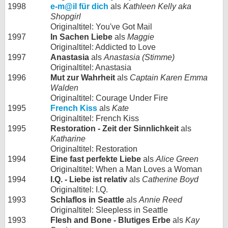
1998
e-m@il für dich
als
Kathleen Kelly aka
Shopgirl
Originaltitel: You've Got Mail
1997
In Sachen Liebe
als
Maggie
Originaltitel: Addicted to Love
1997
Anastasia
als
Anastasia (Stimme)
Originaltitel: Anastasia
1996
Mut zur Wahrheit
als
Captain Karen Emma
Walden
Originaltitel: Courage Under Fire
1995
French Kiss
als
Kate
Originaltitel: French Kiss
1995
Restoration - Zeit der Sinnlichkeit
als
Katharine
Originaltitel: Restoration
1994
Eine fast perfekte Liebe
als
Alice Green
Originaltitel: When a Man Loves a Woman
1994
I.Q. - Liebe ist relativ
als
Catherine Boyd
Originaltitel: I.Q.
1993
Schlaflos in Seattle
als
Annie Reed
Originaltitel: Sleepless in Seattle
1993
Flesh and Bone - Blutiges Erbe
als
Kay