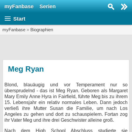
myFanbase
Serien
Serie suchen...
Start
Home
SERIEN
myFanbase
»
Biographien
Serien
Kolumnen
Interviews
Meg Ryan
Veranstaltungen
Blond, blauäugig und vor Temperament nur so
KULTUR
übersprudelnd - das ist Meg Ryan. Geboren als Margaret
Specials
Mary Emily Anne Hyra in Fairfield, führte Meg bis zu ihrem
15. Lebensjahr ein relativ normales Leben. Dann jedoch
SERVICE
verließ ihre Mutter Susan die Familie, um nach Los
Angeles zu gehen und dort zu schauspielern. Fortan zog
Gewinnspiele
ihr Vater Meg und ihre drei Geschwister alleine groß.
Forum
Nach dem High School Abschluss studierte sie