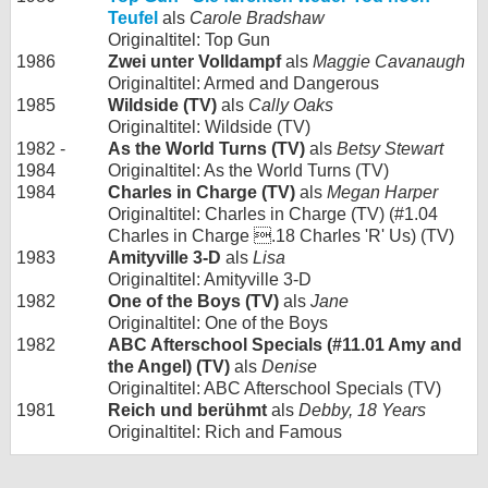
Teufel
als
Carole Bradshaw
Originaltitel: Top Gun
1986
Zwei unter Volldampf
als
Maggie Cavanaugh
Originaltitel: Armed and Dangerous
1985
Wildside (TV)
als
Cally Oaks
Originaltitel: Wildside (TV)
1982 -
As the World Turns (TV)
als
Betsy Stewart
1984
Originaltitel: As the World Turns (TV)
1984
Charles in Charge (TV)
als
Megan Harper
Originaltitel: Charles in Charge (TV) (#1.04
Charles in Charge .18 Charles 'R' Us) (TV)
1983
Amityville 3-D
als
Lisa
Originaltitel: Amityville 3-D
1982
One of the Boys (TV)
als
Jane
Originaltitel: One of the Boys
1982
ABC Afterschool Specials (#11.01 Amy and
the Angel) (TV)
als
Denise
Originaltitel: ABC Afterschool Specials (TV)
1981
Reich und berühmt
als
Debby, 18 Years
Originaltitel: Rich and Famous