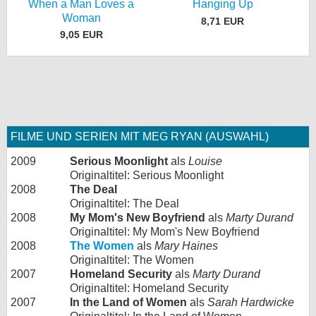
When a Man Loves a
Hanging Up
Woman
8,71 EUR
9,05 EUR
FILME UND SERIEN MIT MEG RYAN (AUSWAHL)
2009
Serious Moonlight
als
Louise
Originaltitel: Serious Moonlight
2008
The Deal
Originaltitel: The Deal
2008
My Mom's New Boyfriend
als
Marty Durand
Originaltitel: My Mom's New Boyfriend
2008
The Women
als
Mary Haines
Originaltitel: The Women
2007
Homeland Security
als
Marty Durand
Originaltitel: Homeland Security
2007
In the Land of Women
als
Sarah Hardwicke