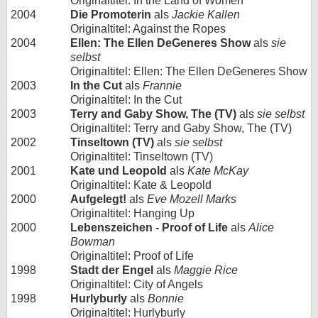
Originaltitel: In the Land of Women
2004
Die Promoterin
als
Jackie Kallen
Originaltitel: Against the Ropes
2004
Ellen: The Ellen DeGeneres Show
als
sie
selbst
Originaltitel: Ellen: The Ellen DeGeneres Show
2003
In the Cut
als
Frannie
Originaltitel: In the Cut
2003
Terry and Gaby Show, The (TV)
als
sie selbst
Originaltitel: Terry and Gaby Show, The (TV)
2002
Tinseltown (TV)
als
sie selbst
Originaltitel: Tinseltown (TV)
2001
Kate und Leopold
als
Kate McKay
Originaltitel: Kate & Leopold
2000
Aufgelegt!
als
Eve Mozell Marks
Originaltitel: Hanging Up
2000
Lebenszeichen - Proof of Life
als
Alice
Bowman
Originaltitel: Proof of Life
1998
Stadt der Engel
als
Maggie Rice
Originaltitel: City of Angels
1998
Hurlyburly
als
Bonnie
Originaltitel: Hurlyburly