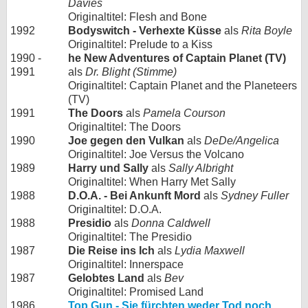
Davies
Originaltitel: Flesh and Bone
1992
Bodyswitch - Verhexte Küsse
als
Rita Boyle
Originaltitel: Prelude to a Kiss
1990 -
he New Adventures of Captain Planet (TV)
1991
als
Dr. Blight (Stimme)
Originaltitel: Captain Planet and the Planeteers
(TV)
1991
The Doors
als
Pamela Courson
Originaltitel: The Doors
1990
Joe gegen den Vulkan
als
DeDe/Angelica
Originaltitel: Joe Versus the Volcano
1989
Harry und Sally
als
Sally Albright
Originaltitel: When Harry Met Sally
1988
D.O.A. - Bei Ankunft Mord
als
Sydney Fuller
Originaltitel: D.O.A.
1988
Presidio
als
Donna Caldwell
Originaltitel: The Presidio
1987
Die Reise ins Ich
als
Lydia Maxwell
Originaltitel: Innerspace
1987
Gelobtes Land
als
Bev
Originaltitel: Promised Land
1986
Top Gun - Sie fürchten weder Tod noch