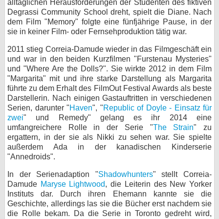
alltäglichen Herausforderungen der Studenten des fiktiven
Degrassi Community School dreht, spielt die Diane. Nach
bei X
dem Film "Memory" folgte eine fünfjährige Pause, in der
sie in keiner Film- oder Fernsehproduktion tätig war.
bei Facebook
2011 stieg Correia-Damude wieder in das Filmgeschäft ein
und war in den beiden Kurzfilmen "Furstenau Mysteries"
Kontakt
und "Where Are the Dolls?". Sie wirkte 2012 in dem Film
"Margarita" mit und ihre starke Darstellung als Margarita
Nutzungsbedingungen
führte zu dem Erhalt des FilmOut Festival Awards als beste
Darstellerin. Nach einigen Gastauftritten in verschiedenen
Serien, darunter "
Haven
", "
Republic of Doyle - Einsatz für
Datenschutz
zwei
" und Remedy" gelang es ihr 2014 eine
umfangreichere Rolle in der Serie "
The Strain
" zu
Cookie-Einstellungen
ergattern, in der sie als Nikki zu sehen war. Sie spielte
außerdem Ada in der kanadischen Kinderserie
Impressum
"Annedroids".
Desktop-Ansicht
In der Serienadaption "
Shadowhunters
" stellt Correia-
myFanbase
Damude
Maryse Lightwood
, die Leiterin des New Yorker
Instituts dar. Durch ihren Ehemann kannte sie die
Geschichte, allerdings las sie die Bücher erst nachdem sie
die Rolle bekam. Da die Serie in Toronto gedreht wird,