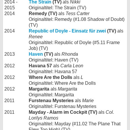
2014 -
The Strain
(TV)
als
Nikki
2015
Originaltitel: The Strain (TV)
2014
Remedy (TV)
als
Tess Carter
Originaltitel: Remedy (#1.08 Shadow of Doubt)
(TV)
2014
Republic of Doyle - Einsatz für zwei
(TV)
als
Renee
Originaltitel: Republic of Doyle (#5.11 Frame
Job) (TV)
2013
Haven
(TV)
als
Rhonda
Originaltitel: Haven (TV)
2012
Havana 57
als
Carla Leon
Originaltitel: Havana 57
2012
Where Are the Dolls
als
L
Originaltitel: Where Are the Dolls
2012
Margarita
als
Margarita
Originaltitel: Margarita
2011
Furstenau Mysteries
als
Marie
Originaltitel: Furstenau Mysteries
2011
Mayday - Alarm im Cockpit (TV)
als
Col.
Lorilys Ramos
Originaltitel: Mayday (#11.02 The Plane That
Flew Too High) (TV)