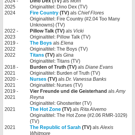
2024 -
Dino Dex (TV)
als
Mom
2025
Originaltitel: Dino Dex (TV)
2024
Fire Country
(TV)
als
Chief Flores
Originaltitel: Fire Country (#2.04 Too Many
Unknowns) (TV)
2022 -
Pillow Talk (TV)
als
Vicki
2023
Originaltitel: Pillow Talk (TV)
2019 -
The Boys
als
Elena
2022
Originaltitel: The Boys (TV)
2022
Titans
(TV)
als
Gina
Originaltitel: Titans (TV)
2018 -
Burden of Truth (TV)
als
Diane Evans
2021
Originaltitel: Burden of Truth (TV)
2020 -
Nurses
(TV)
als
Dr. Vanessa Banks
2021
Originaltitel: Nurses (TV)
2019 -
Vier Freunde und die Geisterhand
als
Amy
2021
Reyna
Originaltitel: Ghostwriter (TV)
2021
The Hot Zone
(TV)
als
Rita Alverno
Originaltitel: The Hot Zone (#2.06 RMR-1029)
(TV)
2021
The Republic of Sarah
(TV)
als
Alexis
Whitmore