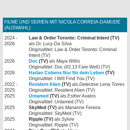
FILME UND SERIEN MIT NICOLA CORREIA-DAMUDE
(AUSWAHL)
2024 -
Law & Order Toronto: Criminal Intent (TV)
2026
als
Dr. Lucy Da Silva
Originaltitel: Law & Order Toronto: Criminal
Intent (TV)
2026
Doc
(TV)
als
Maya Willis
Originaltitel: Doc (#2.13 Fare Well) (TV)
2026
Harlan Cobens Nur für dein Leben
(TV)
Originaltitel: I Will Find You (TV)
2022 -
Resident Alien
(TV)
als
Detective Lena Torres
2025
Originaltitel: Resident Alien (TV)
2025
Untamed
(TV)
als
Esther Avalos
Originaltitel: Untamed (TV)
2025
SkyMed (TV)
als
Marianne Fereira
Originaltitel: SkyMed (TV)
2025
Ripple (TV)
als
Sylvie
Originaltitel: Ripple (TV)