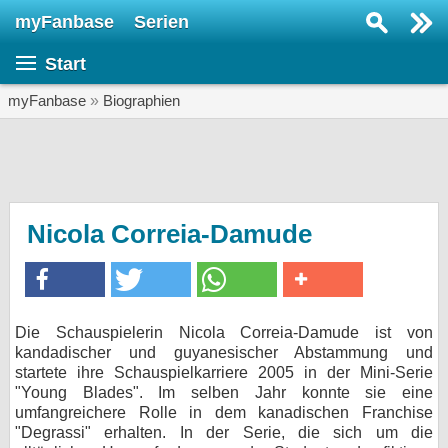
myFanbase
Serien
Serie suchen...
Start
Home
SERIEN
myFanbase
»
Biographien
Serien
Kolumnen
Interviews
Nicola Correia-Damude
Veranstaltungen
KULTUR
Specials
Die Schauspielerin Nicola Correia-Damude ist von
kandadischer und guyanesischer Abstammung und
SERVICE
startete ihre Schauspielkarriere 2005 in der Mini-Serie
Gewinnspiele
"Young Blades". Im selben Jahr konnte sie eine
umfangreichere Rolle in dem kanadischen Franchise
"Degrassi" erhalten. In der Serie, die sich um die
Forum