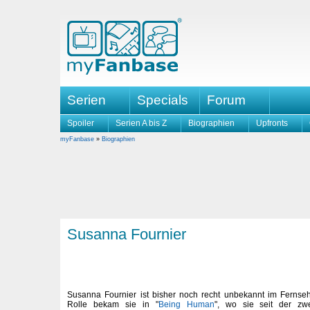
Serien
Specials
Forum
Spoiler
Serien A bis Z
Biographien
Upfronts
myFanbase
»
Biographien
Susanna Fournier
Susanna Fournier ist bisher noch recht unbekannt im Fernseh
Rolle bekam sie in "
Being Human
", wo sie seit der zwe