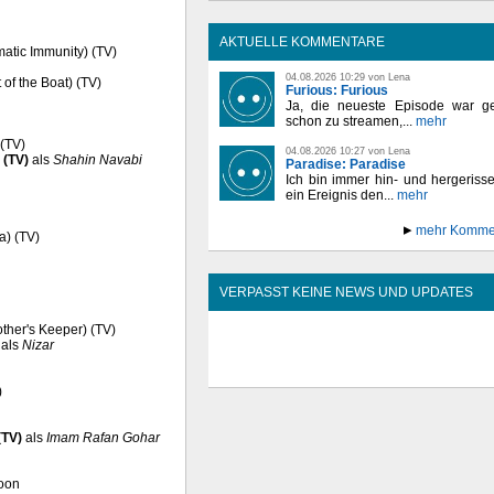
AKTUELLE KOMMENTARE
matic Immunity) (TV)
04.08.2026 10:29 von Lena
of the Boat) (TV)
Furious: Furious
Ja, die neueste Episode war ge
schon zu streamen,...
mehr
 (TV)
04.08.2026 10:27 von Lena
) (TV)
als
Shahin Navabi
Paradise: Paradise
Ich bin immer hin- und hergeriss
ein Ereignis den...
mehr
mehr Komme
a) (TV)
VERPASST KEINE NEWS UND UPDATES
rother's Keeper) (TV)
als
Nizar
)
(TV)
als
Imam Rafan Gohar
Moon