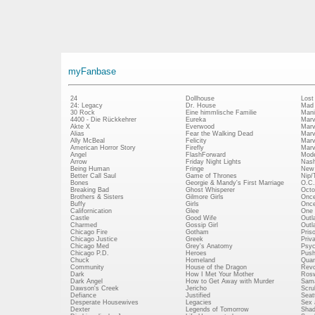
myFanbase
24
Dollhouse
Lost
24: Legacy
Dr. House
Mad
30 Rock
Eine himmlische Familie
Mani
4400 - Die Rückkehrer
Eureka
Marv
Akte X
Everwood
Marv
Alias
Fear the Walking Dead
Marv
Ally McBeal
Felicity
Marv
American Horror Story
Firefly
Marv
Angel
FlashForward
Mode
Arrow
Friday Night Lights
Nash
Being Human
Fringe
New 
Better Call Saul
Game of Thrones
Nip/
Bones
Georgie & Mandy's First Marriage
O.C.
Breaking Bad
Ghost Whisperer
Octo
Brothers & Sisters
Gilmore Girls
Once
Buffy
Girls
Once
Californication
Glee
One 
Castle
Good Wife
Outl
Charmed
Gossip Girl
Outl
Chicago Fire
Gotham
Pris
Chicago Justice
Greek
Priv
Chicago Med
Grey's Anatomy
Psy
Chicago P.D.
Heroes
Push
Chuck
Homeland
Quan
Community
House of the Dragon
Revo
Dark
How I Met Your Mother
Rosw
Dark Angel
How to Get Away with Murder
Sam
Dawson's Creek
Jericho
Scru
Defiance
Justified
Seatt
Desperate Housewives
Legacies
Sex 
Dexter
Legends of Tomorrow
Shad