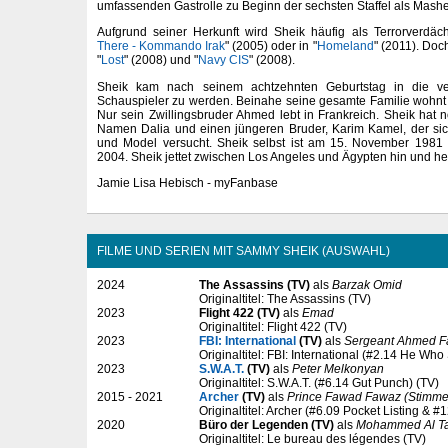
umfassenden Gastrolle zu Beginn der sechsten Staffel als Mas
Aufgrund seiner Herkunft wird Sheik häufig als Terrorverdächt
There - Kommando Irak
" (2005) oder in "
Homeland
" (2011). Doch
"
Lost
" (2008) und "
Navy CIS
" (2008).
Sheik kam nach seinem achtzehnten Geburtstag in die ver
Schauspieler zu werden. Beinahe seine gesamte Familie wohnt 
Nur sein Zwillingsbruder Ahmed lebt in Frankreich. Sheik hat
Namen Dalia und einen jüngeren Bruder, Karim Kamel, der sic
und Model versucht. Sheik selbst ist am 15. November 1981 
2004. Sheik jettet zwischen Los Angeles und Ägypten hin und he
Jamie Lisa Hebisch - myFanbase
FILME UND SERIEN MIT SAMMY SHEIK (AUSWAHL)
2024
The Assassins (TV)
als
Barzak Omid
Originaltitel: The Assassins (TV)
2023
Flight 422 (TV)
als
Emad
Originaltitel: Flight 422 (TV)
2023
FBI: International
(TV)
als
Sergeant Ahmed F
Originaltitel: FBI: International (#2.14 He Wh
2023
S.W.A.T.
(TV)
als
Peter Melkonyan
Originaltitel: S.W.A.T. (#6.14 Gut Punch) (TV)
2015 - 2021
Archer
(TV)
als
Prince Fawad Fawaz (Stimme
Originaltitel: Archer (#6.09 Pocket Listing & #
2020
Büro der Legenden (TV)
als
Mohammed Al T
Originaltitel: Le bureau des légendes (TV)