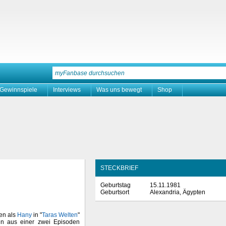
Gewinnspiele
Interviews
Was uns bewegt
Shop
STECKBRIEF
Geburtstag
15.11.1981
Geburtsort
Alexandria, Ägypten
en als
Hany
in "
Taras Welten
"
hn aus einer zwei Episoden