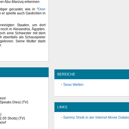
heer Abu-Marzuq erkennen.
iger gecastet, wie in "
Over
 er spielte auch Gastrollen in
einigten Staaten, um dort
noch in Alexandria, Ägypten.
 noch eine Schwester mit dem
h ebenfalls als Schauspieler
geboren. Seine Mutter starb
r.
BEREICHE
Taras Welten
assi
o Speaks Dies) (TV)
LINKS
)
Sammy Sheik in der Internet Movie Datab
12.05 Shots) (TV)
aouf