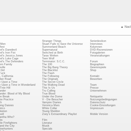
▲ Nac
Stranger Things
Serienlexikon
 Men
Stuart Fails to Save the Universe
Interviews
fest
Summerland Beach
Kolumnen
el's Daredevil
Supernatural
DVD-Rezensionen
el's Iron Fist
Switched at Birth
Fotogalerien
el's Jessica Jones
Taras Welten
Veranstaltungen
el's Luke Cage
Teen Wolf
el's The Defenders
Terminator: S.C.C.
Forum
rn Family
The 100
Biographien
ville
The Big Bang Theory
Gewinnspiele
Girl
The Blacklist
Shop
Tuck
The Flash
, California
The Following
Kontakt
ber Road
The Originals
Bewerben
 Upon a Time
The Secret Circle
 Upon a Time in Wonderland
The Walking Dead
Team
Tree Hill
This Is Us
Presse
ander
Tru Calling
Unternehmen
ander: Blood of My Blood
True Blood
on Break
Under the Dome
Netiquette
ate Practice
V - Die Besucher
Nutzungsbedingungen
ch
Vampire Diaries
Datenschutz
ing Daisies
Veronica Mars
Cookie-Einstellungen
tico
White Collar
Impressum
lution
Young Sheldon
ell
Zoey's Extraordinary Playlist
Mobile Version
antha Who?
bs
Film
le Firefighters
Literatur
and the City
Musik
owhunters
Specials