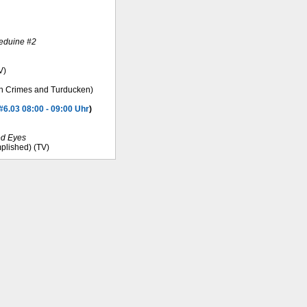
eduine #2
V)
gh Crimes and Turducken)
#6.03 08:00 - 09:00 Uhr
)
d Eyes
mplished) (TV)