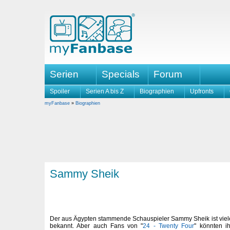
Serien
Specials
Forum
Spoiler
Serien A bis Z
Biographien
Upfronts
myFanbase
»
Biographien
Sammy Sheik
Der aus Ägypten stammende Schauspieler Sammy Sheik ist viel
bekannt. Aber auch Fans von "
24 - Twenty Four
" könnten i