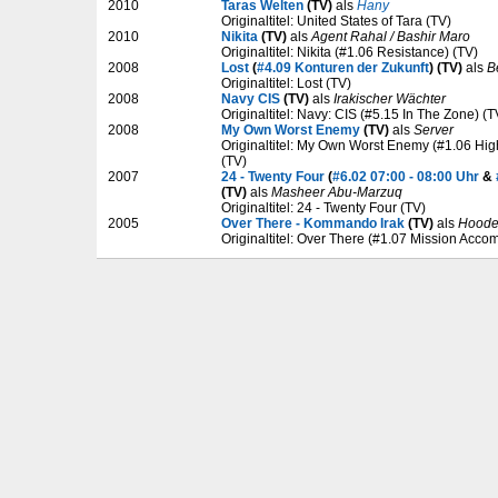
2010
Taras Welten
(TV)
als
Hany
Originaltitel: United States of Tara (TV)
2010
Nikita
(TV)
als
Agent Rahal / Bashir Maro
Originaltitel: Nikita (#1.06 Resistance) (TV)
2008
Lost
(
#4.09 Konturen der Zukunft
) (TV)
als
B
Originaltitel: Lost (TV)
2008
Navy CIS
(TV)
als
Irakischer Wächter
Originaltitel: Navy: CIS (#5.15 In The Zone) (T
2008
My Own Worst Enemy
(TV)
als
Server
Originaltitel: My Own Worst Enemy (#1.06 Hi
(TV)
2007
24 - Twenty Four
(
#6.02 07:00 - 08:00 Uhr
&
(TV)
als
Masheer Abu-Marzuq
Originaltitel: 24 - Twenty Four (TV)
2005
Over There - Kommando Irak
(TV)
als
Hoode
Originaltitel: Over There (#1.07 Mission Acco