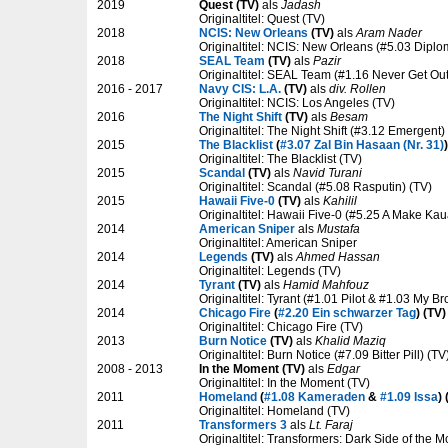
2019
Quest (TV)
als
Jadash
Originaltitel: Quest (TV)
2018
NCIS: New Orleans
(TV)
als
Aram Nader
Originaltitel: NCIS: New Orleans (#5.03 Diplo
2018
SEAL Team
(TV)
als
Pazir
Originaltitel: SEAL Team (#1.16 Never Get Out 
2016 - 2017
Navy CIS: L.A.
(TV)
als
div. Rollen
Originaltitel: NCIS: Los Angeles (TV)
2016
The Night Shift
(TV)
als
Besam
Originaltitel: The Night Shift (#3.12 Emergent)
2015
The Blacklist
(
#3.07 Zal Bin Hasaan (Nr. 31)
Originaltitel: The Blacklist (TV)
2015
Scandal
(TV)
als
Navid Turani
Originaltitel: Scandal (#5.08 Rasputin) (TV)
2015
Hawaii Five-0
(TV)
als
Kahilil
Originaltitel: Hawaii Five-0 (#5.25 A Make Kau
2014
American Sniper
als
Mustafa
Originaltitel: American Sniper
2014
Legends
(TV)
als
Ahmed Hassan
Originaltitel: Legends (TV)
2014
Tyrant
(TV)
als
Hamid Mahfouz
Originaltitel: Tyrant (#1.01 Pilot & #1.03 My B
2014
Chicago Fire
(
#2.20 Ein schwarzer Tag
) (TV)
Originaltitel: Chicago Fire (TV)
2013
Burn Notice
(TV)
als
Khalid Maziq
Originaltitel: Burn Notice (#7.09 Bitter Pill) (TV
2008 - 2013
In the Moment (TV)
als
Edgar
Originaltitel: In the Moment (TV)
2011
Homeland
(
#1.08 Kameraden
&
#1.09 Issa
) 
Originaltitel: Homeland (TV)
2011
Transformers 3
als
Lt. Faraj
Originaltitel: Transformers: Dark Side of the 