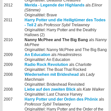
Originaltitel: Beautiful Creatures
2012
Merida - Legende der Highlands
als
Elinor
(Stimme)
Originaltitel: Brave
2011
Harry Potter und die Heiligtümer des Todes
- Teil 2
als
Professor Sybil Trelawney
Originaltitel: Harry Potter and the Deathly
Hallows (2)
2010
Nanny McPhee and The Big Bang
als
Nanny
McPhee
Originaltitel: Nanny McPhee and The Big Bang
2009
An Education
als
Headmistress
Originaltitel: An Education
2009
Radio Rock Revolution
als
Charlotte
Originaltitel: The Boat That Rocked
2008
Wiedersehen mit Brideshead
als
Lady
Marchmain
Originaltitel: Brideshead Revisited
2008
Liebe auf den zweiten Blick
als
Kate Walker
Originaltitel: Last Chance Harvey
2007
Harry Potter und der Orden des Phönix
als
Professor Sybil Trelawney
Originaltitel: Harry Potter and the Order of the