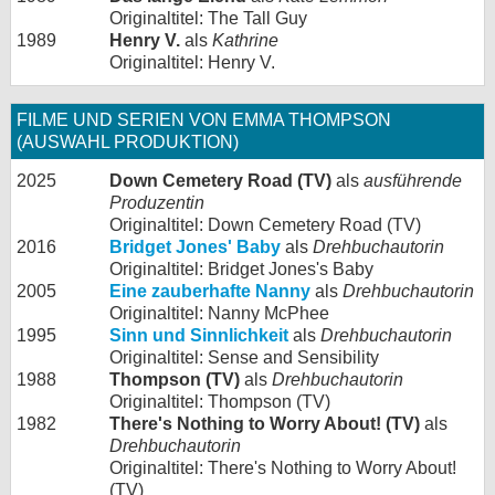
Originaltitel: The Tall Guy
1989
Henry V.
als
Kathrine
Originaltitel: Henry V.
FILME UND SERIEN VON EMMA THOMPSON
(AUSWAHL PRODUKTION)
2025
Down Cemetery Road (TV)
als
ausführende
Produzentin
Originaltitel: Down Cemetery Road (TV)
2016
Bridget Jones' Baby
als
Drehbuchautorin
Originaltitel: Bridget Jones's Baby
2005
Eine zauberhafte Nanny
als
Drehbuchautorin
Originaltitel: Nanny McPhee
1995
Sinn und Sinnlichkeit
als
Drehbuchautorin
Originaltitel: Sense and Sensibility
1988
Thompson (TV)
als
Drehbuchautorin
Originaltitel: Thompson (TV)
1982
There's Nothing to Worry About! (TV)
als
Drehbuchautorin
Originaltitel: There's Nothing to Worry About!
(TV)