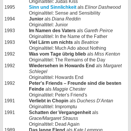
Originaltitel: Judas Kiss
1995
Sinn und Sinnlichkeit
als
Elinor Dashwood
Originaltitel: Sense and Sensibility
1994
Junior
als
Diana Reddin
Originaltitel: Junior
1993
Im Namen des Vaters
als
Gareth Peirce
Originaltitel: In the Name of the Father
1993
Viel Lärm um nichts
als
Beatrice
Originaltitel: Much Ado about Nothing
1992
Was vom Tage übrig blieb
als
Miss Kenton
Originaltitel: The Remains of the Day
1992
Wiedersehen in Howards End
als
Margaret
Schlegel
Originaltitel: Howards End
1992
Peter's Friends – Freunde sind die besten
Feinde
als
Maggie Chester
Originaltitel: Peter's Friend's
1991
Verliebt in Chopin
als
Duchess D'Antan
Originaltitel: Impromptu
1991
Schatten der Vergangenheit
als
Grace/Margaret Strauss
Originaltitel: Dead Again
1989
Das lange Elend
als
Kate Lemmon