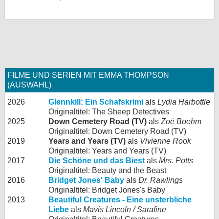
FILME UND SERIEN MIT EMMA THOMPSON
(AUSWAHL)
2026
Glennkill: Ein Schafskrimi
als
Lydia Harbottle
Originaltitel: The Sheep Detectives
2025
Down Cemetery Road (TV)
als
Zoë Boehm
Originaltitel: Down Cemetery Road (TV)
2019
Years and Years (TV)
als
Vivienne Rook
Originaltitel: Years and Years (TV)
2017
Die Schöne und das Biest
als
Mrs. Potts
Originaltitel: Beauty and the Beast
2016
Bridget Jones' Baby
als
Dr. Rawlings
Originaltitel: Bridget Jones's Baby
2013
Beautiful Creatures - Eine unsterbliche
Liebe
als
Mavis Lincoln / Sarafine