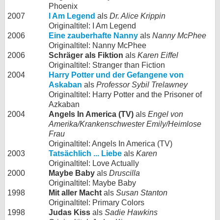
Phoenix
2007
I Am Legend
als
Dr. Alice Krippin
Originaltitel: I Am Legend
2006
Eine zauberhafte Nanny
als
Nanny McPhee
Originaltitel: Nanny McPhee
2006
Schräger als Fiktion
als
Karen Eiffel
Originaltitel: Stranger than Fiction
2004
Harry Potter und der Gefangene von
Askaban
als
Professor Sybil Trelawney
Originaltitel: Harry Potter and the Prisoner of
Azkaban
2004
Angels In America (TV)
als
Engel von
Amerika/Krankenschwester Emily/Heimlose
Frau
Originaltitel: Angels In America (TV)
2003
Tatsächlich ... Liebe
als
Karen
Originaltitel: Love Actually
2000
Maybe Baby
als
Druscilla
Originaltitel: Maybe Baby
1998
Mit aller Macht
als
Susan Stanton
Originaltitel: Primary Colors
1998
Judas Kiss
als
Sadie Hawkins