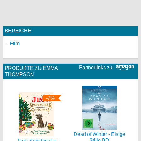
BEREICHE
Film
Partnerlinks zu
PRODUKTE ZU EMMA
THOMPSON
-7%
Dead of Winter - Eisige
Stille BD
Jim's Spectacular