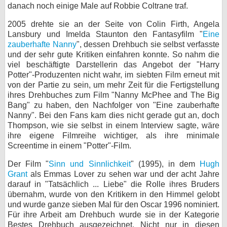
danach noch einige Male auf Robbie Coltrane traf.
2005 drehte sie an der Seite von Colin Firth, Angela
Lansbury und Imelda Staunton den Fantasyfilm "
Eine
zauberhafte Nanny
", dessen Drehbuch sie selbst verfasste
und der sehr gute Kritiken einfahren konnte. So nahm die
viel beschäftigte Darstellerin das Angebot der "Harry
Potter"-Produzenten nicht wahr, im siebten Film erneut mit
von der Partie zu sein, um mehr Zeit für die Fertigstellung
ihres Drehbuches zum Film "Nanny McPhee and The Big
Bang" zu haben, den Nachfolger von "Eine zauberhafte
Nanny". Bei den Fans kam dies nicht gerade gut an, doch
Thompson, wie sie selbst in einem Interview sagte, wäre
ihre eigene Filmreihe wichtiger, als ihre minimale
Screentime in einem "Potter"-Film.
Der Film "
Sinn und Sinnlichkeit
" (1995), in dem
Hugh
Grant
als Emmas Lover zu sehen war und der acht Jahre
darauf in "Tatsächlich ... Liebe" die Rolle ihres Bruders
übernahm, wurde von den Kritikern in den Himmel gelobt
und wurde ganze sieben Mal für den Oscar 1996 nominiert.
Für ihre Arbeit am Drehbuch wurde sie in der Kategorie
Bestes Drehbuch ausgezeichnet. Nicht nur in diesen