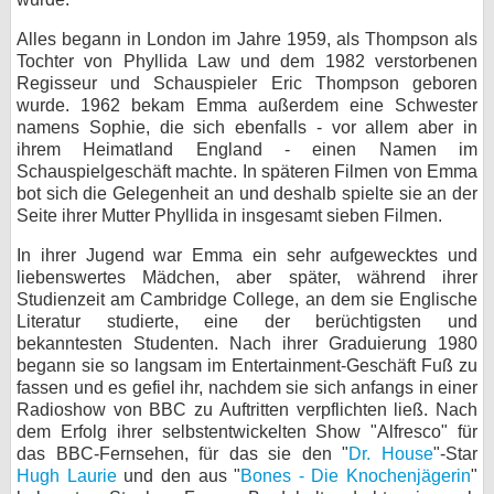
bei X
Alles begann in London im Jahre 1959, als Thompson als
Tochter von Phyllida Law und dem 1982 verstorbenen
bei Facebook
Regisseur und Schauspieler Eric Thompson geboren
wurde. 1962 bekam Emma außerdem eine Schwester
namens Sophie, die sich ebenfalls - vor allem aber in
ihrem Heimatland England - einen Namen im
Kontakt
Schauspielgeschäft machte. In späteren Filmen von Emma
bot sich die Gelegenheit an und deshalb spielte sie an der
Nutzungsbedingungen
Seite ihrer Mutter Phyllida in insgesamt sieben Filmen.
Datenschutz
In ihrer Jugend war Emma ein sehr aufgewecktes und
liebenswertes Mädchen, aber später, während ihrer
Cookie-Einstellungen
Studienzeit am Cambridge College, an dem sie Englische
Literatur studierte, eine der berüchtigsten und
Impressum
bekanntesten Studenten. Nach ihrer Graduierung 1980
begann sie so langsam im Entertainment-Geschäft Fuß zu
Desktop-Ansicht
fassen und es gefiel ihr, nachdem sie sich anfangs in einer
myFanbase
Radioshow von BBC zu Auftritten verpflichten ließ. Nach
dem Erfolg ihrer selbstentwickelten Show "Alfresco" für
das BBC-Fernsehen, für das sie den "
Dr. House
"-Star
Hugh Laurie
und den aus "
Bones - Die Knochenjägerin
"