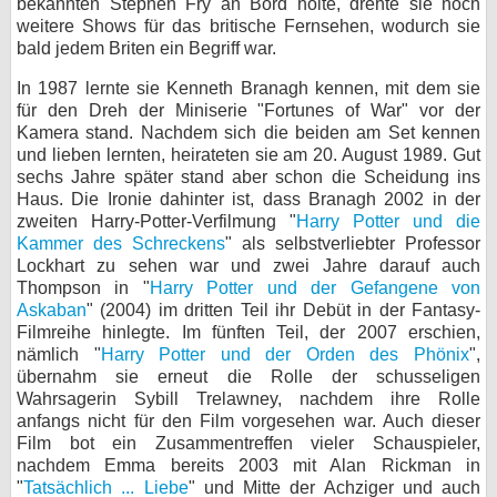
bekannten Stephen Fry an Bord holte, drehte sie noch
weitere Shows für das britische Fernsehen, wodurch sie
bald jedem Briten ein Begriff war.
In 1987 lernte sie Kenneth Branagh kennen, mit dem sie
für den Dreh der Miniserie "Fortunes of War" vor der
Kamera stand. Nachdem sich die beiden am Set kennen
und lieben lernten, heirateten sie am 20. August 1989. Gut
sechs Jahre später stand aber schon die Scheidung ins
Haus. Die Ironie dahinter ist, dass Branagh 2002 in der
zweiten Harry-Potter-Verfilmung "
Harry Potter und die
Kammer des Schreckens
" als selbstverliebter Professor
Lockhart zu sehen war und zwei Jahre darauf auch
Thompson in "
Harry Potter und der Gefangene von
Askaban
" (2004) im dritten Teil ihr Debüt in der Fantasy-
Filmreihe hinlegte. Im fünften Teil, der 2007 erschien,
nämlich "
Harry Potter und der Orden des Phönix
",
übernahm sie erneut die Rolle der schusseligen
Wahrsagerin Sybill Trelawney, nachdem ihre Rolle
anfangs nicht für den Film vorgesehen war. Auch dieser
Film bot ein Zusammentreffen vieler Schauspieler,
nachdem Emma bereits 2003 mit Alan Rickman in
"
Tatsächlich ... Liebe
" und Mitte der Achziger und auch