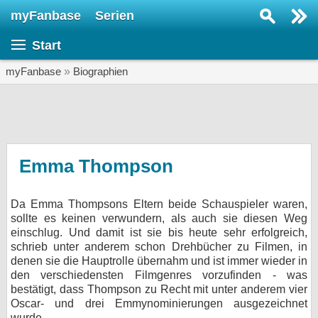
myFanbase
Serien
Serie suchen...
Start
Home
SERIEN
myFanbase
»
Biographien
Serien
Kolumnen
Interviews
Emma Thompson
Veranstaltungen
Da Emma Thompsons Eltern beide Schauspieler waren,
KULTUR
sollte es keinen verwundern, als auch sie diesen Weg
Specials
einschlug. Und damit ist sie bis heute sehr erfolgreich,
schrieb unter anderem schon Drehbücher zu Filmen, in
SERVICE
denen sie die Hauptrolle übernahm und ist immer wieder in
den verschiedensten Filmgenres vorzufinden - was
Gewinnspiele
bestätigt, dass Thompson zu Recht mit unter anderem vier
Oscar- und drei Emmynominierungen ausgezeichnet
Forum
wurde.